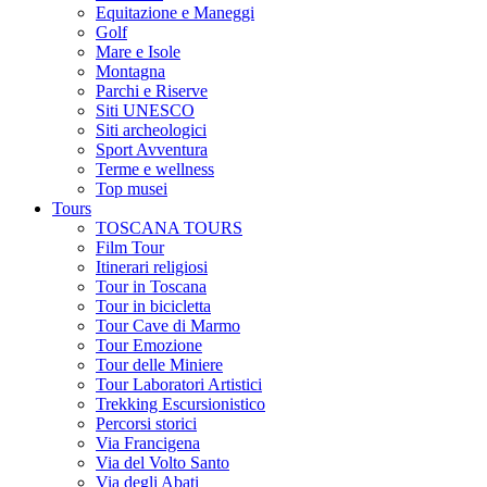
Equitazione e Maneggi
Golf
Mare e Isole
Montagna
Parchi e Riserve
Siti UNESCO
Siti archeologici
Sport Avventura
Terme e wellness
Top musei
Tours
TOSCANA TOURS
Film Tour
Itinerari religiosi
Tour in Toscana
Tour in bicicletta
Tour Cave di Marmo
Tour Emozione
Tour delle Miniere
Tour Laboratori Artistici
Trekking Escursionistico
Percorsi storici
Via Francigena
Via del Volto Santo
Via degli Abati