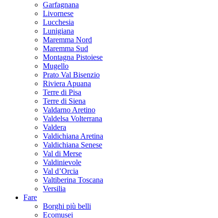
Garfagnana
Livornese
Lucchesia
Lunigiana
Maremma Nord
Maremma Sud
Montagna Pistoiese
Mugello
Prato Val Bisenzio
Riviera Apuana
Terre di Pisa
Terre di Siena
Valdarno Aretino
Valdelsa Volterrana
Valdera
Valdichiana Aretina
Valdichiana Senese
Val di Merse
Valdinievole
Val d’Orcia
Valtiberina Toscana
Versilia
Fare
Borghi più belli
Ecomusei