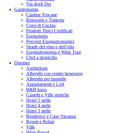
Via degli Dei
Gastronomia
Cantine Toscane
Ristoranti e Trattorie
Corsi di Cucina
Prodotti Tipici Certificati
Enoturismo
Percorsi Enogastronomici
Strade del vino e dell’olio
Enogastronomia e Wine Tour
Chef a domicilio
Dormire
Agriturismi
Alberghi con centro benessere
Alberghi per famiglie
Appartamenti e Loft
B&B lusso
Castelli e Ville storiche
Hotel 5 stelle
Hotel 4 stelle
Hotel 3 stelle
Residence e Case Vacanza
Resort e Relais
Ville
Wine Resort