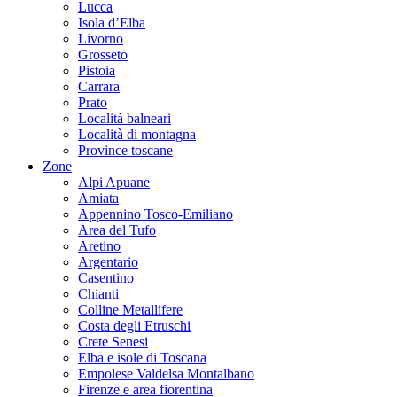
Lucca
Isola d’Elba
Livorno
Grosseto
Pistoia
Carrara
Prato
Località balneari
Località di montagna
Province toscane
Zone
Alpi Apuane
Amiata
Appennino Tosco-Emiliano
Area del Tufo
Aretino
Argentario
Casentino
Chianti
Colline Metallifere
Costa degli Etruschi
Crete Senesi
Elba e isole di Toscana
Empolese Valdelsa Montalbano
Firenze e area fiorentina