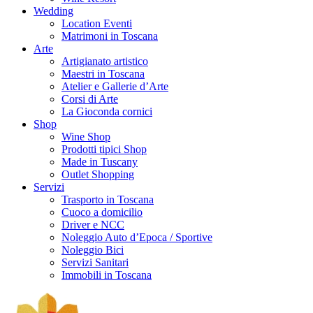
Wedding
Location Eventi
Matrimoni in Toscana
Arte
Artigianato artistico
Maestri in Toscana
Atelier e Gallerie d’Arte
Corsi di Arte
La Gioconda cornici
Shop
Wine Shop
Prodotti tipici Shop
Made in Tuscany
Outlet Shopping
Servizi
Trasporto in Toscana
Cuoco a domicilio
Driver e NCC
Noleggio Auto d’Epoca / Sportive
Noleggio Bici
Servizi Sanitari
Immobili in Toscana