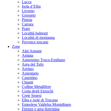
Lucca
Isola d’Elba
Livorno
Grosseto
Pistoia
Carrara
Prato
Località balneari
Località di montagna
Province toscane
Zone
Alpi Apuane
Amiata
Appennino Tosco-Emiliano
Area del Tufo
Aretino
Argentario
Casentino
Chianti
Colline Metallifere
Costa degli Etruschi
Crete Senesi
Elba e isole di Toscana
Empolese Valdelsa Montalbano
Firenze e area fiorentina