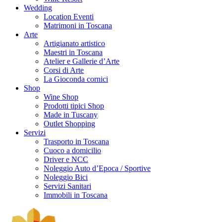
Wedding
Location Eventi
Matrimoni in Toscana
Arte
Artigianato artistico
Maestri in Toscana
Atelier e Gallerie d’Arte
Corsi di Arte
La Gioconda cornici
Shop
Wine Shop
Prodotti tipici Shop
Made in Tuscany
Outlet Shopping
Servizi
Trasporto in Toscana
Cuoco a domicilio
Driver e NCC
Noleggio Auto d’Epoca / Sportive
Noleggio Bici
Servizi Sanitari
Immobili in Toscana