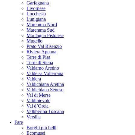
Garfagnana
Livornese
Lucchesia
Lunigiana
Maremma Nord
Maremma Sud
Montagna Pistoiese
Mugello
Prato Val Bisenzio
Riviera Apuana
Terre di Pisa
Terre di Siena
Valdarno Aretino
Valdelsa Volterrana
Valdera
Valdichiana Aretina
Valdichiana Senese
Val di Merse
Valdinievole
Val d’Orcia
Valtiberina Toscana
Versilia
Fare
Borghi più belli
Ecomusei