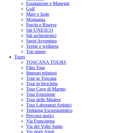
Equitazione e Maneggi
Golf
Mare e Isole
Montagna
Parchi e Riserve
Siti UNESCO
Siti archeologici
Sport Avventura
Terme e wellness
Top musei
Tours
TOSCANA TOURS
Film Tour
Itinerari religiosi
Tour in Toscana
Tour in bicicletta
Tour Cave di Marmo
Tour Emozione
Tour delle Miniere
Tour Laboratori Artistici
Trekking Escursionistico
Percorsi storici
Via Francigena
Via del Volto Santo
Via degli Abati