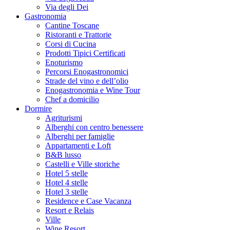
Via degli Dei
Gastronomia
Cantine Toscane
Ristoranti e Trattorie
Corsi di Cucina
Prodotti Tipici Certificati
Enoturismo
Percorsi Enogastronomici
Strade del vino e dell’olio
Enogastronomia e Wine Tour
Chef a domicilio
Dormire
Agriturismi
Alberghi con centro benessere
Alberghi per famiglie
Appartamenti e Loft
B&B lusso
Castelli e Ville storiche
Hotel 5 stelle
Hotel 4 stelle
Hotel 3 stelle
Residence e Case Vacanza
Resort e Relais
Ville
Wine Resort