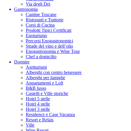
Via degli Dei
Gastronomia
Cantine Toscane
Ristoranti e Trattorie
Corsi di Cucina
Prodotti Tipici Certificati
Enoturismo
Percorsi Enogastronomici
Strade del vino e dell’olio
Enogastronomia e Wine Tour
Chef a domicilio
Dormire
Agriturismi
Alberghi con centro benessere
Alberghi per famiglie
Appartamenti e Loft
B&B lusso
Castelli e Ville storiche
Hotel 5 stelle
Hotel 4 stelle
Hotel 3 stelle
Residence e Case Vacanza
Resort e Relais
Ville
Wine Resort