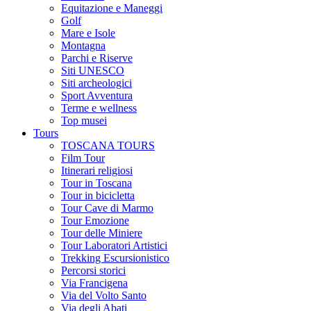
Equitazione e Maneggi
Golf
Mare e Isole
Montagna
Parchi e Riserve
Siti UNESCO
Siti archeologici
Sport Avventura
Terme e wellness
Top musei
Tours
TOSCANA TOURS
Film Tour
Itinerari religiosi
Tour in Toscana
Tour in bicicletta
Tour Cave di Marmo
Tour Emozione
Tour delle Miniere
Tour Laboratori Artistici
Trekking Escursionistico
Percorsi storici
Via Francigena
Via del Volto Santo
Via degli Abati