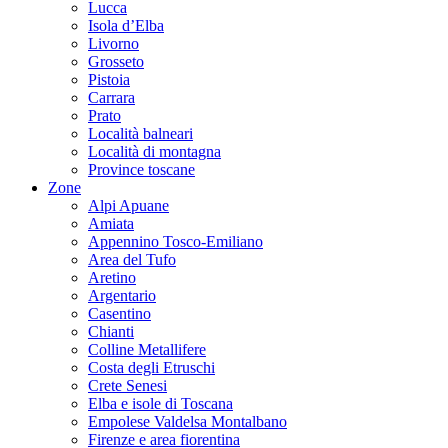
Lucca
Isola d’Elba
Livorno
Grosseto
Pistoia
Carrara
Prato
Località balneari
Località di montagna
Province toscane
Zone
Alpi Apuane
Amiata
Appennino Tosco-Emiliano
Area del Tufo
Aretino
Argentario
Casentino
Chianti
Colline Metallifere
Costa degli Etruschi
Crete Senesi
Elba e isole di Toscana
Empolese Valdelsa Montalbano
Firenze e area fiorentina