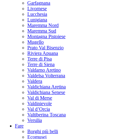
Garfagnana
Livornese
Lucchesia
Lunigiana
Maremma Nord
Maremma Sud
Montagna Pistoiese
Mugello
Prato Val Bisenzio
Riviera Apuana
Terre di Pisa
Terre di Siena
Valdarno Aretino
Valdelsa Volterrana
Valdera
Valdichiana Aretina
Valdichiana Senese
Val di Merse
Valdinievole
Val d’Orcia
Valtiberina Toscana
Versilia
Fare
Borghi più belli
Ecomusei