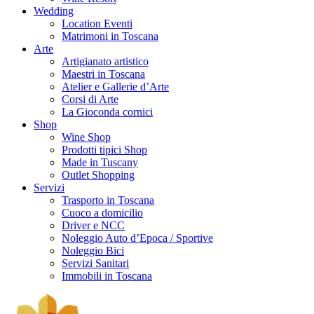
Wedding
Location Eventi
Matrimoni in Toscana
Arte
Artigianato artistico
Maestri in Toscana
Atelier e Gallerie d’Arte
Corsi di Arte
La Gioconda cornici
Shop
Wine Shop
Prodotti tipici Shop
Made in Tuscany
Outlet Shopping
Servizi
Trasporto in Toscana
Cuoco a domicilio
Driver e NCC
Noleggio Auto d’Epoca / Sportive
Noleggio Bici
Servizi Sanitari
Immobili in Toscana