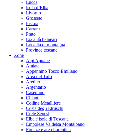
Lucca
Isola d’Elba
Livorno
Grosseto
Pistoia
Carrara
Prato
Località balneari
Località di montagna
Province toscane
Zone
Alpi Apuane
Amiata
Appennino Tosco-Emiliano
Area del Tufo
Aretino
Argentario
Casentino
Chianti
Colline Metallifere
Costa degli Etruschi
Crete Senesi
Elba e isole di Toscana
Empolese Valdelsa Montalbano
Firenze e area fiorentina