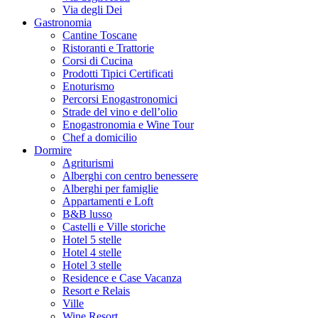
Via degli Dei
Gastronomia
Cantine Toscane
Ristoranti e Trattorie
Corsi di Cucina
Prodotti Tipici Certificati
Enoturismo
Percorsi Enogastronomici
Strade del vino e dell’olio
Enogastronomia e Wine Tour
Chef a domicilio
Dormire
Agriturismi
Alberghi con centro benessere
Alberghi per famiglie
Appartamenti e Loft
B&B lusso
Castelli e Ville storiche
Hotel 5 stelle
Hotel 4 stelle
Hotel 3 stelle
Residence e Case Vacanza
Resort e Relais
Ville
Wine Resort