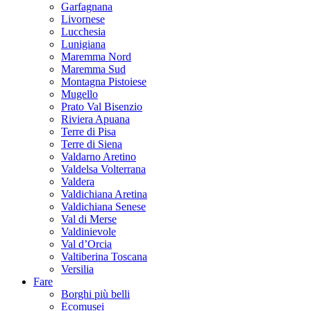
Garfagnana
Livornese
Lucchesia
Lunigiana
Maremma Nord
Maremma Sud
Montagna Pistoiese
Mugello
Prato Val Bisenzio
Riviera Apuana
Terre di Pisa
Terre di Siena
Valdarno Aretino
Valdelsa Volterrana
Valdera
Valdichiana Aretina
Valdichiana Senese
Val di Merse
Valdinievole
Val d’Orcia
Valtiberina Toscana
Versilia
Fare
Borghi più belli
Ecomusei