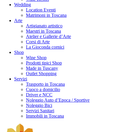
Wedding
Location Eventi
Matrimoni in Toscana
Arte
Artigianato artistico
Maestri in Toscana
Atelier e Gallerie d’Arte
Corsi di Arte
La Gioconda cornici
Shop
Wine Shop
Prodotti tipici Shop
Made in Tuscany
Outlet Shopping
Servizi
Trasporto in Toscana
Cuoco a domicilio
Driver e NCC
Noleggio Auto d’Epoca / Sportive
Noleggio Bici
Servizi Sanitari
Immobili in Toscana