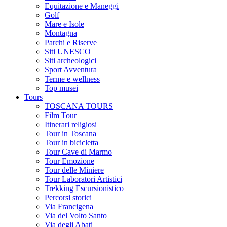
Equitazione e Maneggi
Golf
Mare e Isole
Montagna
Parchi e Riserve
Siti UNESCO
Siti archeologici
Sport Avventura
Terme e wellness
Top musei
Tours
TOSCANA TOURS
Film Tour
Itinerari religiosi
Tour in Toscana
Tour in bicicletta
Tour Cave di Marmo
Tour Emozione
Tour delle Miniere
Tour Laboratori Artistici
Trekking Escursionistico
Percorsi storici
Via Francigena
Via del Volto Santo
Via degli Abati