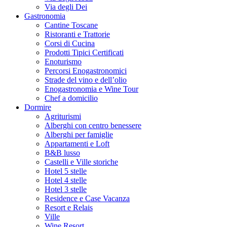
Via degli Dei
Gastronomia
Cantine Toscane
Ristoranti e Trattorie
Corsi di Cucina
Prodotti Tipici Certificati
Enoturismo
Percorsi Enogastronomici
Strade del vino e dell’olio
Enogastronomia e Wine Tour
Chef a domicilio
Dormire
Agriturismi
Alberghi con centro benessere
Alberghi per famiglie
Appartamenti e Loft
B&B lusso
Castelli e Ville storiche
Hotel 5 stelle
Hotel 4 stelle
Hotel 3 stelle
Residence e Case Vacanza
Resort e Relais
Ville
Wine Resort