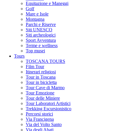
Equitazione e Maneggi
Golf
Mare e Isole
Montagna
Parchi e Riserve
Siti UNESCO
Siti archeologici
Sport Avventura
Terme e wellness
Top musei
Tours
TOSCANA TOURS
Film Tour
Itinerari religiosi
Tour in Toscana
Tour in bicicletta
Tour Cave di Marmo
Tour Emozione
Tour delle Miniere
Tour Laboratori Artistici
Trekking Escursionistico
Percorsi storici
Via Francigena
Via del Volto Santo
Via degli Abati