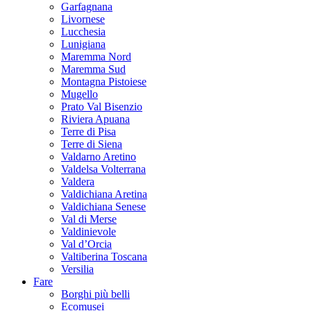
Garfagnana
Livornese
Lucchesia
Lunigiana
Maremma Nord
Maremma Sud
Montagna Pistoiese
Mugello
Prato Val Bisenzio
Riviera Apuana
Terre di Pisa
Terre di Siena
Valdarno Aretino
Valdelsa Volterrana
Valdera
Valdichiana Aretina
Valdichiana Senese
Val di Merse
Valdinievole
Val d’Orcia
Valtiberina Toscana
Versilia
Fare
Borghi più belli
Ecomusei