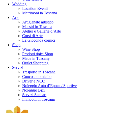
Wedding
Location Eventi
Matrimoni in Toscana
Arte
Artigianato artistico
Maestri in Toscana
Atelier e Gallerie d’Arte
Corsi di Arte
La Gioconda cornici
Shop
Wine Shop
Prodotti tipici Shop
Made in Tuscany
Outlet Shopping
Servizi
Trasporto in Toscana
Cuoco a domicilio
Driver e NCC
Noleggio Auto d’Epoca / Sportive
Noleggio Bici
Servizi Sanitari
Immobili in Toscana