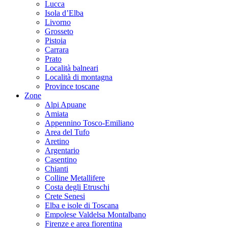
Lucca
Isola d’Elba
Livorno
Grosseto
Pistoia
Carrara
Prato
Località balneari
Località di montagna
Province toscane
Zone
Alpi Apuane
Amiata
Appennino Tosco-Emiliano
Area del Tufo
Aretino
Argentario
Casentino
Chianti
Colline Metallifere
Costa degli Etruschi
Crete Senesi
Elba e isole di Toscana
Empolese Valdelsa Montalbano
Firenze e area fiorentina