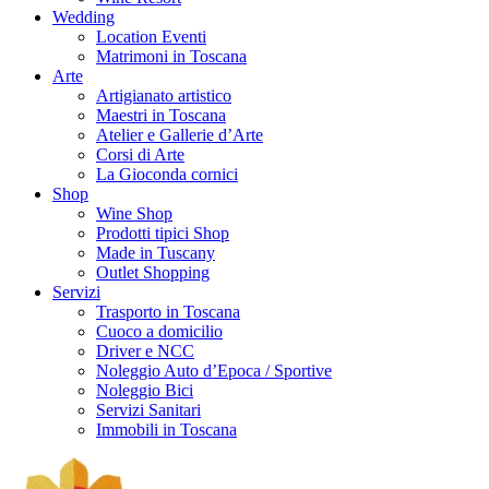
Wedding
Location Eventi
Matrimoni in Toscana
Arte
Artigianato artistico
Maestri in Toscana
Atelier e Gallerie d’Arte
Corsi di Arte
La Gioconda cornici
Shop
Wine Shop
Prodotti tipici Shop
Made in Tuscany
Outlet Shopping
Servizi
Trasporto in Toscana
Cuoco a domicilio
Driver e NCC
Noleggio Auto d’Epoca / Sportive
Noleggio Bici
Servizi Sanitari
Immobili in Toscana