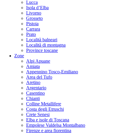
Lucca
Isola d’Elba
Livorno
Grosseto
Pistoia
Carrara
Prato
Località balneari
Località di montagna
Province toscane
Zone
Alpi Apuane
Amiata
Appennino Tosco-Emiliano
Area del Tufo
Aretino
Argentario
Casentino
Chianti
Colline Metallifere
Costa degli Etruschi
Crete Senesi
Elba e isole di Toscana
Empolese Valdelsa Montalbano
Firenze e area fiorentina