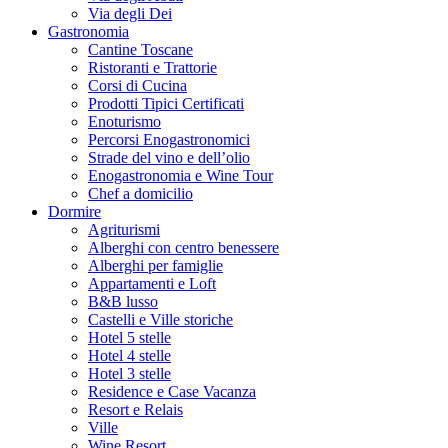
Via degli Dei
Gastronomia
Cantine Toscane
Ristoranti e Trattorie
Corsi di Cucina
Prodotti Tipici Certificati
Enoturismo
Percorsi Enogastronomici
Strade del vino e dell’olio
Enogastronomia e Wine Tour
Chef a domicilio
Dormire
Agriturismi
Alberghi con centro benessere
Alberghi per famiglie
Appartamenti e Loft
B&B lusso
Castelli e Ville storiche
Hotel 5 stelle
Hotel 4 stelle
Hotel 3 stelle
Residence e Case Vacanza
Resort e Relais
Ville
Wine Resort