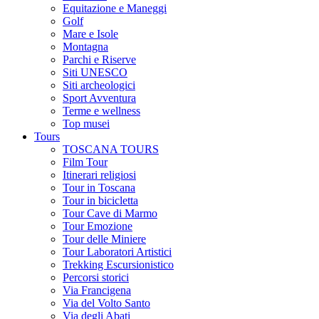
Equitazione e Maneggi
Golf
Mare e Isole
Montagna
Parchi e Riserve
Siti UNESCO
Siti archeologici
Sport Avventura
Terme e wellness
Top musei
Tours
TOSCANA TOURS
Film Tour
Itinerari religiosi
Tour in Toscana
Tour in bicicletta
Tour Cave di Marmo
Tour Emozione
Tour delle Miniere
Tour Laboratori Artistici
Trekking Escursionistico
Percorsi storici
Via Francigena
Via del Volto Santo
Via degli Abati