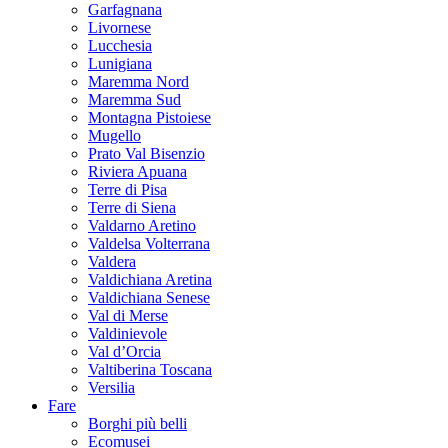
Garfagnana
Livornese
Lucchesia
Lunigiana
Maremma Nord
Maremma Sud
Montagna Pistoiese
Mugello
Prato Val Bisenzio
Riviera Apuana
Terre di Pisa
Terre di Siena
Valdarno Aretino
Valdelsa Volterrana
Valdera
Valdichiana Aretina
Valdichiana Senese
Val di Merse
Valdinievole
Val d’Orcia
Valtiberina Toscana
Versilia
Fare
Borghi più belli
Ecomusei