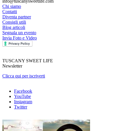
info@tuscanysweetlife.com
Chi siamo
Contatti
Diventa partner
Consigli utili
Blog articoli
Segnala un evento
Invia Foto e Video
TUSCANY SWEET LIFE
Newsletter
Clicca qui per iscriverti
Facebook
YouTube
Instagram
Twitter