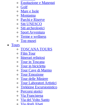
Equitazione e Maneggi
Golf
Mare e Isole
Montagna
Parchi e Riserve
Siti UNESCO
Siti archeologici
Sport Avventura
Terme e wellness
Top musei
Tours
TOSCANA TOURS
Film Tour
Itinerari religiosi
Tour in Toscana
Tour in bicicletta
Tour Cave di Marmo
Tour Emozione
Tour delle Miniere
Tour Laboratori Artistici
Trekking Escursionistico
Percorsi storici
Via Francigena
Via del Volto Santo
Via degli Abati