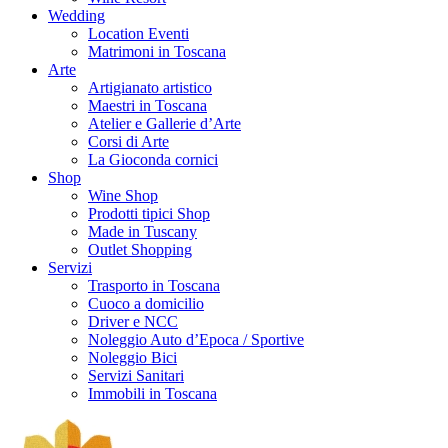
Wedding
Location Eventi
Matrimoni in Toscana
Arte
Artigianato artistico
Maestri in Toscana
Atelier e Gallerie d’Arte
Corsi di Arte
La Gioconda cornici
Shop
Wine Shop
Prodotti tipici Shop
Made in Tuscany
Outlet Shopping
Servizi
Trasporto in Toscana
Cuoco a domicilio
Driver e NCC
Noleggio Auto d’Epoca / Sportive
Noleggio Bici
Servizi Sanitari
Immobili in Toscana