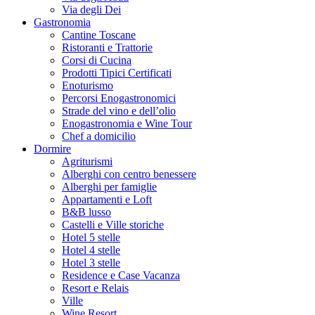
Via degli Dei
Gastronomia
Cantine Toscane
Ristoranti e Trattorie
Corsi di Cucina
Prodotti Tipici Certificati
Enoturismo
Percorsi Enogastronomici
Strade del vino e dell’olio
Enogastronomia e Wine Tour
Chef a domicilio
Dormire
Agriturismi
Alberghi con centro benessere
Alberghi per famiglie
Appartamenti e Loft
B&B lusso
Castelli e Ville storiche
Hotel 5 stelle
Hotel 4 stelle
Hotel 3 stelle
Residence e Case Vacanza
Resort e Relais
Ville
Wine Resort