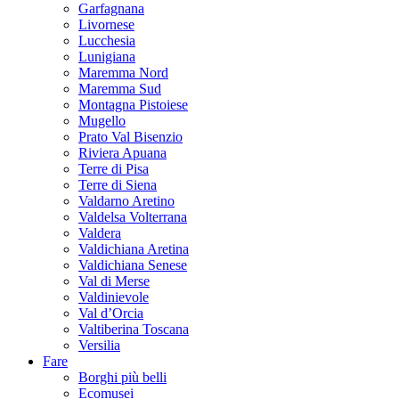
Garfagnana
Livornese
Lucchesia
Lunigiana
Maremma Nord
Maremma Sud
Montagna Pistoiese
Mugello
Prato Val Bisenzio
Riviera Apuana
Terre di Pisa
Terre di Siena
Valdarno Aretino
Valdelsa Volterrana
Valdera
Valdichiana Aretina
Valdichiana Senese
Val di Merse
Valdinievole
Val d’Orcia
Valtiberina Toscana
Versilia
Fare
Borghi più belli
Ecomusei