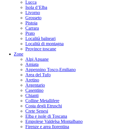
Lucca
Isola d’Elba
Livorno
Grosseto
Pistoia
Carrara
Prato
Località balneari
Località di montagna
Province toscane
Zone
Alpi Apuane
Amiata
Appennino Tosco-Emiliano
Area del Tufo
Aretino
Argentario
Casentino
Chianti
Colline Metallifere
Costa degli Etruschi
Crete Senesi
Elba e isole di Toscana
Empolese Valdelsa Montalbano
Firenze e area fiorentina