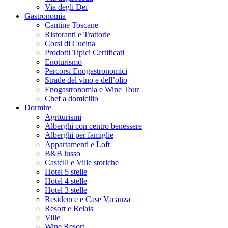
Via degli Dei
Gastronomia
Cantine Toscane
Ristoranti e Trattorie
Corsi di Cucina
Prodotti Tipici Certificati
Enoturismo
Percorsi Enogastronomici
Strade del vino e dell’olio
Enogastronomia e Wine Tour
Chef a domicilio
Dormire
Agriturismi
Alberghi con centro benessere
Alberghi per famiglie
Appartamenti e Loft
B&B lusso
Castelli e Ville storiche
Hotel 5 stelle
Hotel 4 stelle
Hotel 3 stelle
Residence e Case Vacanza
Resort e Relais
Ville
Wine Resort