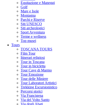
Equitazione e Maneggi
Golf
Mare e Isole
Montagna
Parchi e Riserve
Siti UNESCO
Siti archeologici
Sport Avventura
Terme e wellness
Top musei
Tours
TOSCANA TOURS
Film Tour
Itinerari religiosi
Tour in Toscana
Tour in bicicletta
Tour Cave di Marmo
Tour Emozione
Tour delle Miniere
Tour Laboratori Artistici
Trekking Escursionistico
Percorsi storici
Via Francigena
Via del Volto Santo
Via degli Abati