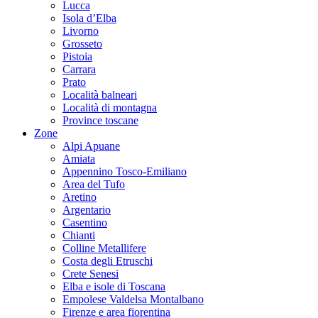
Lucca
Isola d’Elba
Livorno
Grosseto
Pistoia
Carrara
Prato
Località balneari
Località di montagna
Province toscane
Zone
Alpi Apuane
Amiata
Appennino Tosco-Emiliano
Area del Tufo
Aretino
Argentario
Casentino
Chianti
Colline Metallifere
Costa degli Etruschi
Crete Senesi
Elba e isole di Toscana
Empolese Valdelsa Montalbano
Firenze e area fiorentina