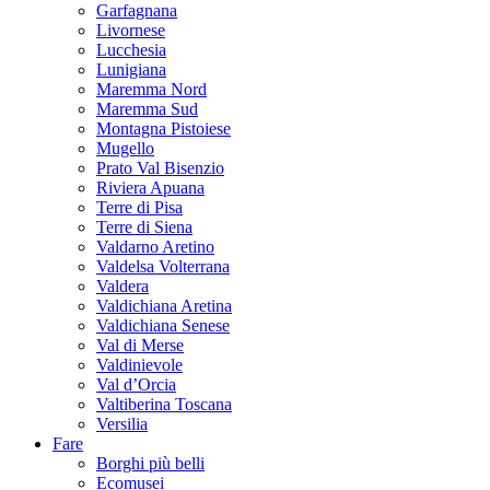
Garfagnana
Livornese
Lucchesia
Lunigiana
Maremma Nord
Maremma Sud
Montagna Pistoiese
Mugello
Prato Val Bisenzio
Riviera Apuana
Terre di Pisa
Terre di Siena
Valdarno Aretino
Valdelsa Volterrana
Valdera
Valdichiana Aretina
Valdichiana Senese
Val di Merse
Valdinievole
Val d’Orcia
Valtiberina Toscana
Versilia
Fare
Borghi più belli
Ecomusei