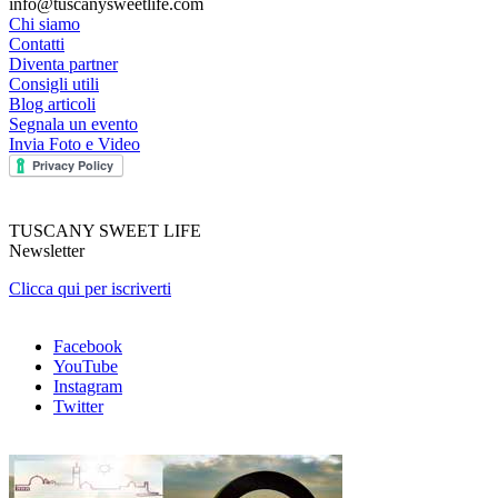
info@tuscanysweetlife.com
Chi siamo
Contatti
Diventa partner
Consigli utili
Blog articoli
Segnala un evento
Invia Foto e Video
TUSCANY SWEET LIFE
Newsletter
Clicca qui per iscriverti
Facebook
YouTube
Instagram
Twitter