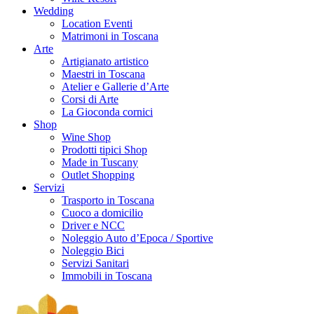
Wedding
Location Eventi
Matrimoni in Toscana
Arte
Artigianato artistico
Maestri in Toscana
Atelier e Gallerie d’Arte
Corsi di Arte
La Gioconda cornici
Shop
Wine Shop
Prodotti tipici Shop
Made in Tuscany
Outlet Shopping
Servizi
Trasporto in Toscana
Cuoco a domicilio
Driver e NCC
Noleggio Auto d’Epoca / Sportive
Noleggio Bici
Servizi Sanitari
Immobili in Toscana