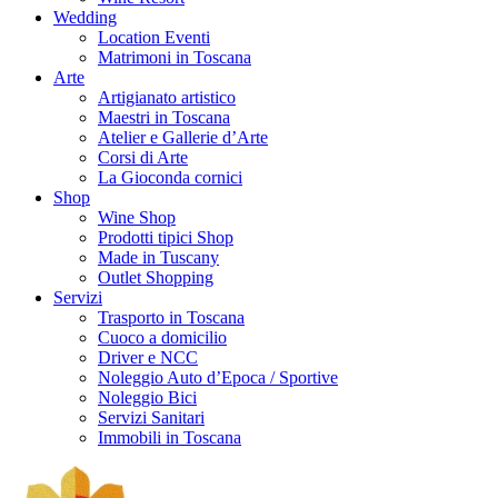
Wedding
Location Eventi
Matrimoni in Toscana
Arte
Artigianato artistico
Maestri in Toscana
Atelier e Gallerie d’Arte
Corsi di Arte
La Gioconda cornici
Shop
Wine Shop
Prodotti tipici Shop
Made in Tuscany
Outlet Shopping
Servizi
Trasporto in Toscana
Cuoco a domicilio
Driver e NCC
Noleggio Auto d’Epoca / Sportive
Noleggio Bici
Servizi Sanitari
Immobili in Toscana