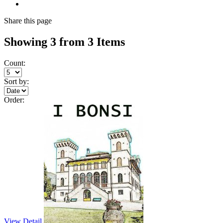
Share
this page
Showing 3 from 3 Items
Count:
Sort by:
Order:
View Detail