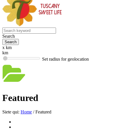
Search
x km
km
Set radius for geolocation
Featured
Siete qui:
Home
/
Featured