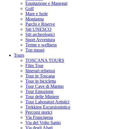
Equitazione e Maneggi
Golf
Mare e Isole
Montagna
Parchi e Riserve
Siti UNESCO
Siti archeologici
Sport Avventura
Terme e wellness
Top musei
Tours
TOSCANA TOURS
Film Tour
Itinerari religiosi
Tour in Toscana
Tour in bicicletta
Tour Cave di Marmo
Tour Emozione
Tour delle Miniere
Tour Laboratori Artistici
Trekking Escursionistico
Percorsi storici
Via Francigena
Via del Volto Santo
Via degli Abati