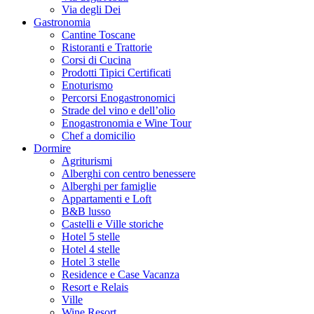
Via degli Dei
Gastronomia
Cantine Toscane
Ristoranti e Trattorie
Corsi di Cucina
Prodotti Tipici Certificati
Enoturismo
Percorsi Enogastronomici
Strade del vino e dell’olio
Enogastronomia e Wine Tour
Chef a domicilio
Dormire
Agriturismi
Alberghi con centro benessere
Alberghi per famiglie
Appartamenti e Loft
B&B lusso
Castelli e Ville storiche
Hotel 5 stelle
Hotel 4 stelle
Hotel 3 stelle
Residence e Case Vacanza
Resort e Relais
Ville
Wine Resort