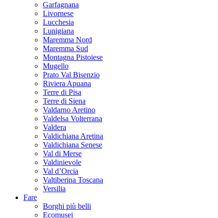
Garfagnana
Livornese
Lucchesia
Lunigiana
Maremma Nord
Maremma Sud
Montagna Pistoiese
Mugello
Prato Val Bisenzio
Riviera Apuana
Terre di Pisa
Terre di Siena
Valdarno Aretino
Valdelsa Volterrana
Valdera
Valdichiana Aretina
Valdichiana Senese
Val di Merse
Valdinievole
Val d’Orcia
Valtiberina Toscana
Versilia
Fare
Borghi più belli
Ecomusei