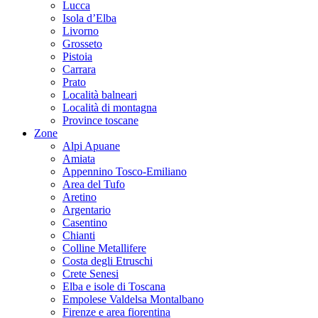
Lucca
Isola d’Elba
Livorno
Grosseto
Pistoia
Carrara
Prato
Località balneari
Località di montagna
Province toscane
Zone
Alpi Apuane
Amiata
Appennino Tosco-Emiliano
Area del Tufo
Aretino
Argentario
Casentino
Chianti
Colline Metallifere
Costa degli Etruschi
Crete Senesi
Elba e isole di Toscana
Empolese Valdelsa Montalbano
Firenze e area fiorentina