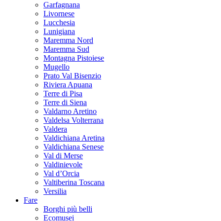
Garfagnana
Livornese
Lucchesia
Lunigiana
Maremma Nord
Maremma Sud
Montagna Pistoiese
Mugello
Prato Val Bisenzio
Riviera Apuana
Terre di Pisa
Terre di Siena
Valdarno Aretino
Valdelsa Volterrana
Valdera
Valdichiana Aretina
Valdichiana Senese
Val di Merse
Valdinievole
Val d’Orcia
Valtiberina Toscana
Versilia
Fare
Borghi più belli
Ecomusei