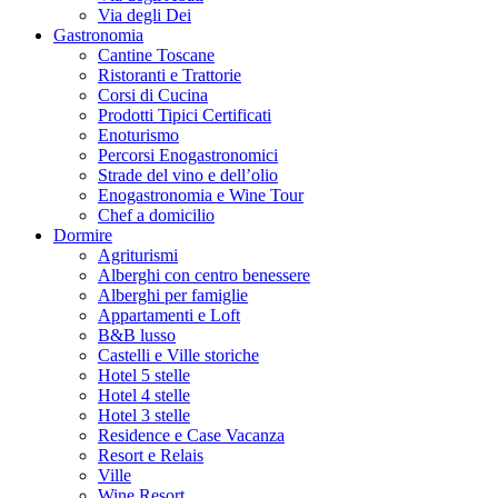
Via degli Dei
Gastronomia
Cantine Toscane
Ristoranti e Trattorie
Corsi di Cucina
Prodotti Tipici Certificati
Enoturismo
Percorsi Enogastronomici
Strade del vino e dell’olio
Enogastronomia e Wine Tour
Chef a domicilio
Dormire
Agriturismi
Alberghi con centro benessere
Alberghi per famiglie
Appartamenti e Loft
B&B lusso
Castelli e Ville storiche
Hotel 5 stelle
Hotel 4 stelle
Hotel 3 stelle
Residence e Case Vacanza
Resort e Relais
Ville
Wine Resort