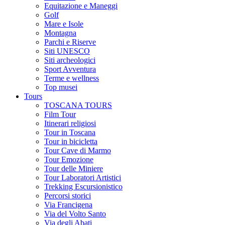
Equitazione e Maneggi
Golf
Mare e Isole
Montagna
Parchi e Riserve
Siti UNESCO
Siti archeologici
Sport Avventura
Terme e wellness
Top musei
Tours
TOSCANA TOURS
Film Tour
Itinerari religiosi
Tour in Toscana
Tour in bicicletta
Tour Cave di Marmo
Tour Emozione
Tour delle Miniere
Tour Laboratori Artistici
Trekking Escursionistico
Percorsi storici
Via Francigena
Via del Volto Santo
Via degli Abati