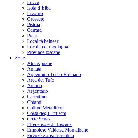
Lucca
Isola d’Elba
Livorno
Grosseto
Pistoia
Carrara
Prato
Località balneari
Località di montagna
Province toscane
Zone
Alpi Apuane
Amiata
Appennino Tosco-Emiliano
Area del Tufo
Aretino
Argentario
Casentino
Chianti
Colline Metallifere
Costa degli Etruschi
Crete Senesi
Elba e isole di Toscana
Empolese Valdelsa Montalbano
Firenze e area fiorentina