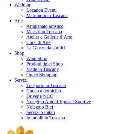
Wedding
Location Eventi
Matrimoni in Toscana
Arte
Artigianato artistico
Maestri in Toscana
Atelier e Gallerie d’Arte
Corsi di Arte
La Gioconda cornici
Shop
Wine Shop
Prodotti tipici Shop
Made in Tuscany
Outlet Shopping
Servizi
Trasporto in Toscana
Cuoco a domicilio
Driver e NCC
Noleggio Auto d’Epoca / Sportive
Noleggio Bici
Servizi Sanitari
Immobili in Toscana