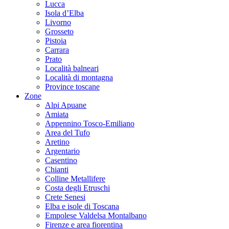
Lucca
Isola d’Elba
Livorno
Grosseto
Pistoia
Carrara
Prato
Località balneari
Località di montagna
Province toscane
Zone
Alpi Apuane
Amiata
Appennino Tosco-Emiliano
Area del Tufo
Aretino
Argentario
Casentino
Chianti
Colline Metallifere
Costa degli Etruschi
Crete Senesi
Elba e isole di Toscana
Empolese Valdelsa Montalbano
Firenze e area fiorentina