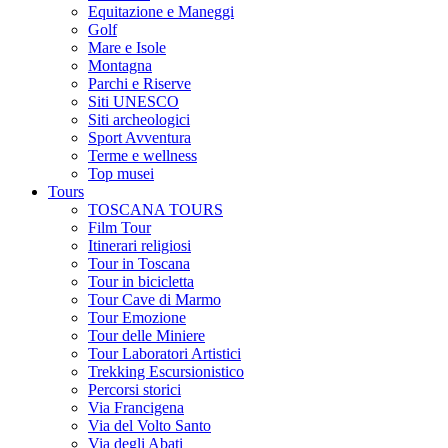
Equitazione e Maneggi
Golf
Mare e Isole
Montagna
Parchi e Riserve
Siti UNESCO
Siti archeologici
Sport Avventura
Terme e wellness
Top musei
Tours
TOSCANA TOURS
Film Tour
Itinerari religiosi
Tour in Toscana
Tour in bicicletta
Tour Cave di Marmo
Tour Emozione
Tour delle Miniere
Tour Laboratori Artistici
Trekking Escursionistico
Percorsi storici
Via Francigena
Via del Volto Santo
Via degli Abati