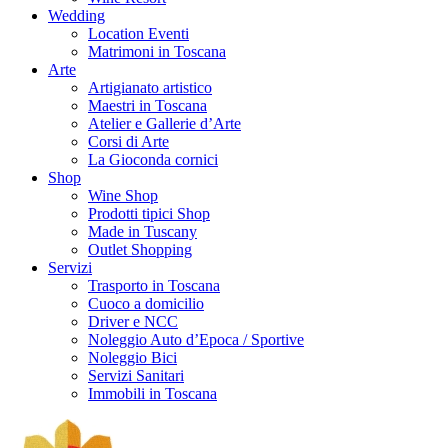
Wedding
Location Eventi
Matrimoni in Toscana
Arte
Artigianato artistico
Maestri in Toscana
Atelier e Gallerie d’Arte
Corsi di Arte
La Gioconda cornici
Shop
Wine Shop
Prodotti tipici Shop
Made in Tuscany
Outlet Shopping
Servizi
Trasporto in Toscana
Cuoco a domicilio
Driver e NCC
Noleggio Auto d’Epoca / Sportive
Noleggio Bici
Servizi Sanitari
Immobili in Toscana