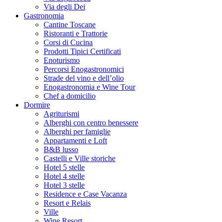
Via degli Dei
Gastronomia
Cantine Toscane
Ristoranti e Trattorie
Corsi di Cucina
Prodotti Tipici Certificati
Enoturismo
Percorsi Enogastronomici
Strade del vino e dell’olio
Enogastronomia e Wine Tour
Chef a domicilio
Dormire
Agriturismi
Alberghi con centro benessere
Alberghi per famiglie
Appartamenti e Loft
B&B lusso
Castelli e Ville storiche
Hotel 5 stelle
Hotel 4 stelle
Hotel 3 stelle
Residence e Case Vacanza
Resort e Relais
Ville
Wine Resort