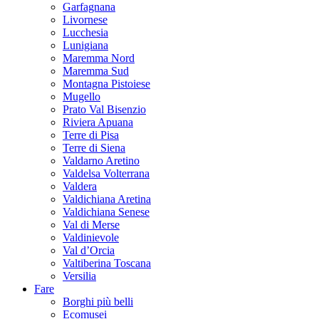
Garfagnana
Livornese
Lucchesia
Lunigiana
Maremma Nord
Maremma Sud
Montagna Pistoiese
Mugello
Prato Val Bisenzio
Riviera Apuana
Terre di Pisa
Terre di Siena
Valdarno Aretino
Valdelsa Volterrana
Valdera
Valdichiana Aretina
Valdichiana Senese
Val di Merse
Valdinievole
Val d’Orcia
Valtiberina Toscana
Versilia
Fare
Borghi più belli
Ecomusei