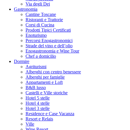
Via degli Dei
Gastronomia
Cantine Toscane
Ristoranti e Trattorie
Corsi di Cucina
Prodotti Tipici Certificati
Enoturismo
Percorsi Enogastronomici
Strade del vino e dell’olio
Enogastronomia e Wine Tour
Chef a domicilio
Dormire
Agriturismi
Alberghi con centro benessere
Alberghi per famiglie
Appartamenti e Loft
B&B lusso
Castelli e Ville storiche
Hotel 5 stelle
Hotel 4 stelle
Hotel 3 stelle
Residence e Case Vacanza
Resort e Relais
Ville
Wine Resort