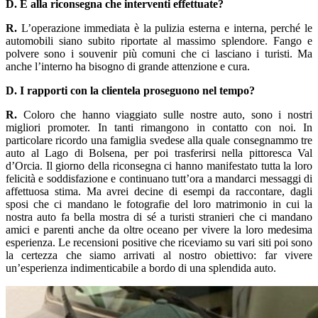
D. E alla riconsegna che interventi effettuate?
R.
L’operazione immediata è la pulizia esterna e interna, perché le
automobili siano subito riportate al massimo splendore. Fango e
polvere sono i souvenir più comuni che ci lasciano i turisti. Ma
anche l’interno ha bisogno di grande attenzione e cura.
D. I rapporti con la clientela proseguono nel tempo?
R.
Coloro che hanno viaggiato sulle nostre auto, sono i nostri
migliori promoter. In tanti rimangono in contatto con noi. In
particolare ricordo una famiglia svedese alla quale consegnammo tre
auto al Lago di Bolsena, per poi trasferirsi nella pittoresca Val
d’Orcia. Il giorno della riconsegna ci hanno manifestato tutta la loro
felicità e soddisfazione e continuano tutt’ora a mandarci messaggi di
affettuosa stima. Ma avrei decine di esempi da raccontare, dagli
sposi che ci mandano le fotografie del loro matrimonio in cui la
nostra auto fa bella mostra di sé a turisti stranieri che ci mandano
amici e parenti anche da oltre oceano per vivere la loro medesima
esperienza. Le recensioni positive che riceviamo su vari siti poi sono
la certezza che siamo arrivati al nostro obiettivo: far vivere
un’esperienza indimenticabile a bordo di una splendida auto.