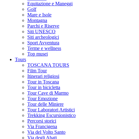
Equitazione e Maneggi
Golf
Mare e Isole
Montagna
Parchi e Riserve
Siti UNESCO
Siti archeologici
Sport Avventura
Terme e wellness
Top musei
Tours
TOSCANA TOURS
Film Tour
Itinerari religiosi
Tour in Toscana
Tour in bicicletta
Tour Cave di Marmo
Tour Emozione
Tour delle Miniere
Tour Laboratori Artistici
Trekking Escursionistico
Percorsi storici
Via Francigena
Via del Volto Santo
Via degli Abati