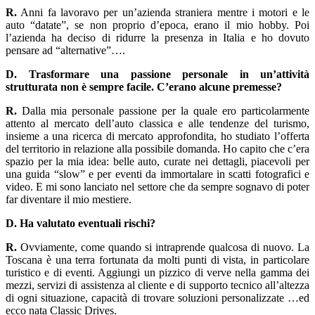
R.
Anni fa lavoravo per un’azienda straniera mentre i motori e le
auto “datate”, se non proprio d’epoca, erano il mio hobby. Poi
l’azienda ha deciso di ridurre la presenza in Italia e ho dovuto
pensare ad “alternative”….
D. Trasformare una passione personale in un’attività
strutturata non è sempre facile. C’erano alcune premesse?
R.
Dalla mia personale passione per la quale ero particolarmente
attento al mercato dell’auto classica e alle tendenze del turismo,
insieme a una ricerca di mercato approfondita, ho studiato l’offerta
del territorio in relazione alla possibile domanda. Ho capito che c’era
spazio per la mia idea: belle auto, curate nei dettagli, piacevoli per
una guida “slow” e per eventi da immortalare in scatti fotografici e
video. E mi sono lanciato nel settore che da sempre sognavo di poter
far diventare il mio mestiere.
D. Ha valutato eventuali rischi?
R.
Ovviamente, come quando si intraprende qualcosa di nuovo. La
Toscana è una terra fortunata da molti punti di vista, in particolare
turistico e di eventi. Aggiungi un pizzico di verve nella gamma dei
mezzi, servizi di assistenza al cliente e di supporto tecnico all’altezza
di ogni situazione, capacità di trovare soluzioni personalizzate …ed
ecco nata Classic Drives.