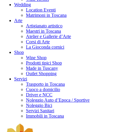
Wedding
Location Eventi
Matrimoni in Toscana
Arte
Artigianato artistico
Maestri in Toscana
Atelier e Gallerie d’Arte
Corsi di Arte
La Gioconda cornici
Shop
Wine Shop
Prodotti tipici Shop
Made in Tuscany
Outlet Shopping
Servizi
Trasporto in Toscana
Cuoco a domicilio
Driver e NCC
Noleggio Auto d’Epoca / Sportive
Noleggio Bici
Servizi Sanitari
Immobili in Toscana