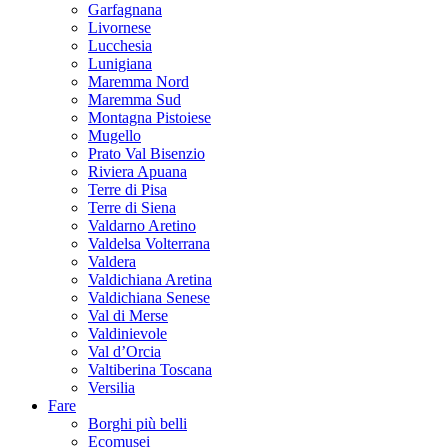
Garfagnana
Livornese
Lucchesia
Lunigiana
Maremma Nord
Maremma Sud
Montagna Pistoiese
Mugello
Prato Val Bisenzio
Riviera Apuana
Terre di Pisa
Terre di Siena
Valdarno Aretino
Valdelsa Volterrana
Valdera
Valdichiana Aretina
Valdichiana Senese
Val di Merse
Valdinievole
Val d’Orcia
Valtiberina Toscana
Versilia
Fare
Borghi più belli
Ecomusei