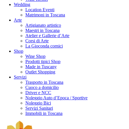
Wedding
Location Eventi
Matrimoni in Toscana
Arte
Artigianato artistico
Maestri in Toscana
Atelier e Gallerie d’Arte
Corsi di Arte
La Gioconda cornici
Shop
Wine Shop
Prodotti tipici Shop
Made in Tuscany
Outlet Shopping
Servizi
Trasporto in Toscana
Cuoco a domicilio
Driver e NCC
Noleggio Auto d’Epoca / Sportive
Noleggio Bici
Servizi Sanitari
Immobili in Toscana