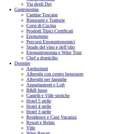
Via degli Dei
Gastronomia
Cantine Toscane
Ristoranti e Trattorie
Corsi di Cucina
Prodotti Tipici Certificati
Enoturismo
Percorsi Enogastronomici
Strade del vino e dell’olio
Enogastronomia e Wine Tour
Chef a domicilio
Dormire
Agriturismi
Alberghi con centro benessere
Alberghi per famiglie
Appartamenti e Loft
B&B lusso
Castelli e Ville storiche
Hotel 5 stelle
Hotel 4 stelle
Hotel 3 stelle
Residence e Case Vacanza
Resort e Relais
Ville
Wine Resort