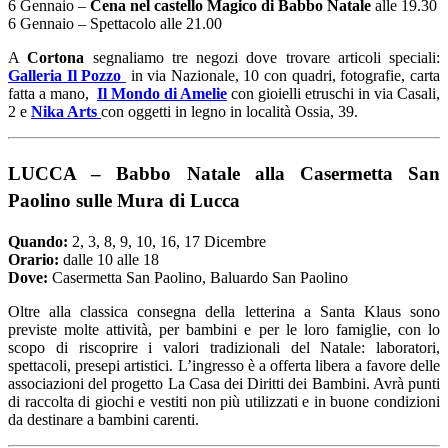
6 Gennaio –
Cena nel castello Magico di Babbo Natale
alle 19.30
6 Gennaio – Spettacolo alle 21.00
A
Cortona
segnaliamo tre negozi dove trovare articoli speciali:
Galleria Il Pozzo
in via Nazionale, 10 con quadri, fotografie, carta
fatta a mano,
Il Mondo di Amelie
con gioielli etruschi in via Casali,
2 e
Nika Arts
con oggetti in legno in località Ossia, 39.
LUCCA
–
Babbo Natale alla Casermetta San
Paolino sulle Mura di Lucca
Quando:
2, 3, 8, 9, 10, 16, 17 Dicembre
Orario:
dalle 10 alle 18
Dove:
Casermetta San Paolino, Baluardo San Paolino
Oltre alla classica consegna della letterina a Santa Klaus sono
previste molte attività, per bambini e per le loro famiglie, con lo
scopo di riscoprire i valori tradizionali del Natale: laboratori,
spettacoli, presepi artistici. L’ingresso è a offerta libera a favore delle
associazioni del progetto La Casa dei Diritti dei Bambini. Avrà punti
di raccolta di giochi e vestiti non più utilizzati e in buone condizioni
da destinare a bambini carenti.