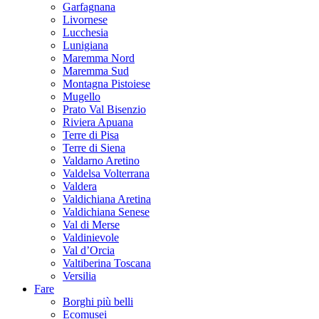
Garfagnana
Livornese
Lucchesia
Lunigiana
Maremma Nord
Maremma Sud
Montagna Pistoiese
Mugello
Prato Val Bisenzio
Riviera Apuana
Terre di Pisa
Terre di Siena
Valdarno Aretino
Valdelsa Volterrana
Valdera
Valdichiana Aretina
Valdichiana Senese
Val di Merse
Valdinievole
Val d’Orcia
Valtiberina Toscana
Versilia
Fare
Borghi più belli
Ecomusei