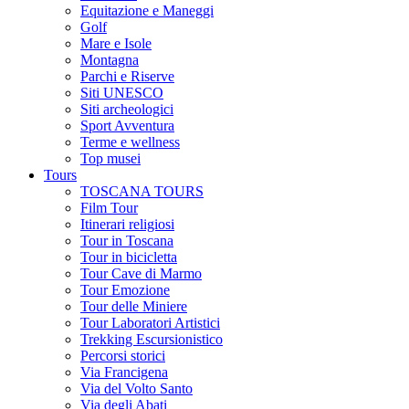
Equitazione e Maneggi
Golf
Mare e Isole
Montagna
Parchi e Riserve
Siti UNESCO
Siti archeologici
Sport Avventura
Terme e wellness
Top musei
Tours
TOSCANA TOURS
Film Tour
Itinerari religiosi
Tour in Toscana
Tour in bicicletta
Tour Cave di Marmo
Tour Emozione
Tour delle Miniere
Tour Laboratori Artistici
Trekking Escursionistico
Percorsi storici
Via Francigena
Via del Volto Santo
Via degli Abati