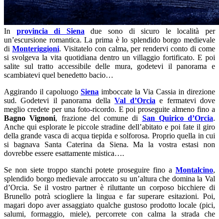
In
provincia di Siena
due sono di sicuro le località per
un’escursione romantica. La prima è lo splendido borgo medievale
di
Monteriggioni
. Visitatelo con calma, per rendervi conto di come
si svolgeva la vita quotidiana dentro un villaggio fortificato. E poi
salite sul tratto accessibile delle mura, godetevi il panorama e
scambiatevi quel benedetto bacio…
Aggirando il capoluogo
Siena
imboccate la Via Cassia in direzione
sud. Godetevi il panorama della
Val d’Orcia
e fermatevi dove
meglio credete per una foto-ricordo. E poi proseguite almeno fino a
Bagno Vignoni
, frazione del comune di
San Quirico d’Orcia
.
Anche qui esplorate le piccole stradine dell’abitato e poi fate il giro
della grande vasca di acqua tiepida e solforosa. Proprio quella in cui
si bagnava Santa Caterina da Siena. Ma la vostra estasi non
dovrebbe essere esattamente mistica….
Se non siete troppo stanchi potete proseguire fino a
Montalcino
,
splendido borgo medievale arroccato su un’altura che domina la Val
d’Orcia. Se il vostro partner è riluttante un corposo bicchiere di
Brunello potrà sciogliere la lingua e far superare esitazioni. Poi,
magari dopo aver assaggiato qualche gustoso prodotto locale (pici,
salumi, formaggio, miele), percorrete con calma la strada che