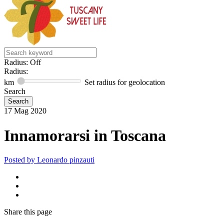
Radius: Off
Radius:
km
Set radius for geolocation
Search
17
Mag
2020
Innamorarsi in Toscana
Posted by
Leonardo pinzauti
Share
this page