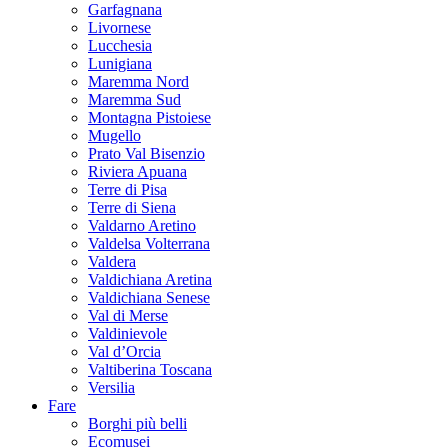
Garfagnana
Livornese
Lucchesia
Lunigiana
Maremma Nord
Maremma Sud
Montagna Pistoiese
Mugello
Prato Val Bisenzio
Riviera Apuana
Terre di Pisa
Terre di Siena
Valdarno Aretino
Valdelsa Volterrana
Valdera
Valdichiana Aretina
Valdichiana Senese
Val di Merse
Valdinievole
Val d’Orcia
Valtiberina Toscana
Versilia
Fare
Borghi più belli
Ecomusei