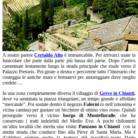
A nostro parere
Certaldo Alto
è immancabile. Per arrivarci usate la
funicolare che parte dalla parte più bassa del paese. Dopo l’arrivo
camminate lentamente lungo la strada principale che risale verso il
Palazzo Pretorio. Poi girate a destra e percorrete tutto l’itinerario che
costeggia le antiche mura e fermatevi per amoreggiare dove meglio
credete….
In una zona completamente diversa il villaggio di
Greve in Chianti
,
dove va ammirata la piazza triangolare, un tempo grande e affollato
“mercatale”. Poi sostate dentro il negozio
Falorni
(o nell’omonima e
vicina cantina) per gustare un bicchiere di ottimo vino rosso. Quindi
proseguite verso il vicino
borgo di Montefioralle
, che ha
conservato i tratti indelebili del Medio Evo. A pochi chilometri
un’altra località che merita una visita:
Panzano in Chianti
con la
stretta strada che conduce fino alla Pieve di Santa Maria. Ma è
d’obbligo visitare anche la bottega del macellaio-poeta Dario