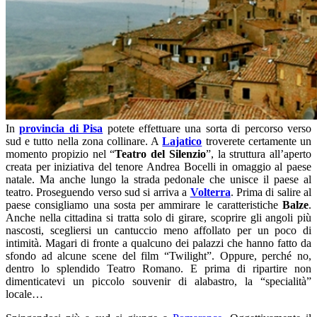
In
provincia di Pisa
potete effettuare una sorta di percorso verso
sud e tutto nella zona collinare. A
Lajatico
troverete certamente un
momento propizio nel “
Teatro del Silenzio
”, la struttura all’aperto
creata per iniziativa del tenore Andrea Bocelli in omaggio al paese
natale. Ma anche lungo la strada pedonale che unisce il paese al
teatro. Proseguendo verso sud si arriva a
Volterra
. Prima di salire al
paese consigliamo una sosta per ammirare le caratteristiche
Balze
.
Anche nella cittadina si tratta solo di girare, scoprire gli angoli più
nascosti, scegliersi un cantuccio meno affollato per un poco di
intimità. Magari di fronte a qualcuno dei palazzi che hanno fatto da
sfondo ad alcune scene del film “Twilight”. Oppure, perché no,
dentro lo splendido Teatro Romano. E prima di ripartire non
dimenticatevi un piccolo souvenir di alabastro, la “specialità”
locale…