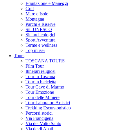
Equitazione e Maneggi
Golf
Mare e Isole
Montagna
Parchi e Riserve
Siti UNESCO
Siti archeologici
Sport Avventura
Terme e wellness
Top musei
Tours
TOSCANA TOURS
Film Tour
Itinerari religiosi
Tour in Toscana
Tour in bicicletta
Tour Cave di Marmo
Tour Emozione
Tour delle Miniere
Tour Laboratori Artistici
Trekking Escursionistico
Percorsi storici
Via Francigena
Via del Volto Santo
Via degli Abati