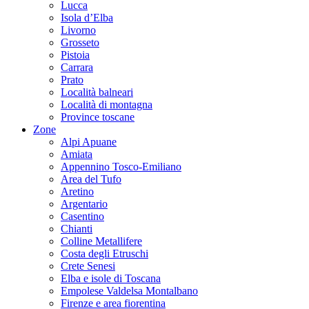
Lucca
Isola d’Elba
Livorno
Grosseto
Pistoia
Carrara
Prato
Località balneari
Località di montagna
Province toscane
Zone
Alpi Apuane
Amiata
Appennino Tosco-Emiliano
Area del Tufo
Aretino
Argentario
Casentino
Chianti
Colline Metallifere
Costa degli Etruschi
Crete Senesi
Elba e isole di Toscana
Empolese Valdelsa Montalbano
Firenze e area fiorentina