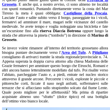
Grosseto
. E anche qui, a nostro avviso, ci sono almeno tre località
con spunti romantici. Puntando direttamente verso la costa del Mar
Tirreno la meta è quasi obbligata:
Castiglione della Pescaia
.
Lasciate l’auto e salite subito verso il borgo, passeggiate tra i vicoli,
fermatevi ad ammirare il mare, magari nelle vicinanze del castello
medievale. Se avete tempo e voglia noleggiate una bicicletta e fate
un’escursione fino alla
riserva Diaccia Botrona
oppure lungo la
strada che attraversa la pineta (“tombolo”) in direzione di
Marina di
Grosseto
.
Se invece volete rimanere all’interno del territorio grossetano allora
bisogna puntare decisamente verso l’
Area del Tufo
. A
Pitigliano
consigliamo di arrivarci tramite la strada regionale/provinciale n. 74.
Appena superata la doppia curva attorno alla chiesa Madonna delle
Grazie fermatevi per ammirare questo borgo che Etruschi, Romani e
altri ancora hanno letteralmente modellato dal tufo. Poi risalite verso
l’abitato, parcheggiate l’auto e, a piedi, entrate nel nucleo storico
attraverso il grande arcone. Percorrete i vicoli, esplorate le piccole e
pittoresche corti, ficcate il naso negli anfratti, soffermatevi sulle
terrazze che si affacciano sullo strapiombo solcato dal fiume Lente.
Quale posto migliore per le affettuosità? Ma prima di ripartire
acquistate almeno uno “sfratto” (dolce tipico) ed una bottiglia
dell’ottimo vino bianco locale.