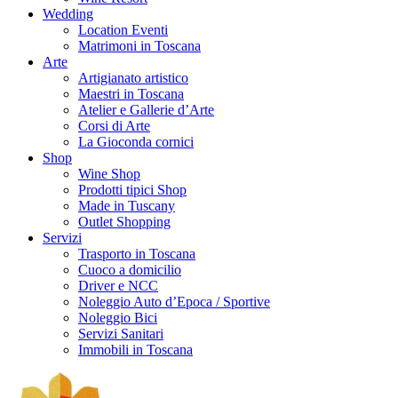
Wedding
Location Eventi
Matrimoni in Toscana
Arte
Artigianato artistico
Maestri in Toscana
Atelier e Gallerie d’Arte
Corsi di Arte
La Gioconda cornici
Shop
Wine Shop
Prodotti tipici Shop
Made in Tuscany
Outlet Shopping
Servizi
Trasporto in Toscana
Cuoco a domicilio
Driver e NCC
Noleggio Auto d’Epoca / Sportive
Noleggio Bici
Servizi Sanitari
Immobili in Toscana