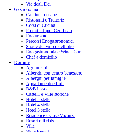
Via degli Dei
Gastronomia
Cantine Toscane
Ristoranti e Trattorie
Corsi di Cucina
Prodotti Tipici Certificati
Enoturismo
Percorsi Enogastronomici
Strade del vino e dell’olio
Enogastronomia e Wine Tour
Chef a domicilio
Dormire
Agriturismi
Alberghi con centro benessere
Alberghi per famiglie
Appartamenti e Loft
B&B lusso
Castelli e Ville storiche
Hotel 5 stelle
Hotel 4 stelle
Hotel 3 stelle
Residence e Case Vacanza
Resort e Relais
Ville
Wine Resort