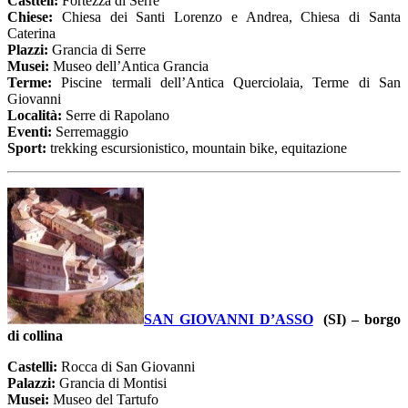
Castteli:
Fortezza di Serre
Chiese:
Chiesa dei Santi Lorenzo e Andrea, Chiesa di Santa
Caterina
Plazzi:
Grancia di Serre
Musei:
Museo dell’Antica Grancia
Terme:
Piscine termali dell’Antica Querciolaia, Terme di San
Giovanni
Località:
Serre di Rapolano
Eventi:
Serremaggio
Sport:
trekking escursionistico, mountain bike, equitazione
SAN GIOVANNI D’ASSO
(SI) – borgo
di collina
Castelli:
Rocca di San Giovanni
Palazzi:
Grancia di Montisi
Musei:
Museo del Tartufo