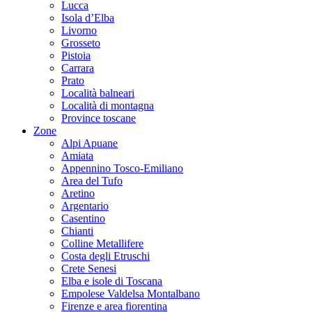
Lucca
Isola d’Elba
Livorno
Grosseto
Pistoia
Carrara
Prato
Località balneari
Località di montagna
Province toscane
Zone
Alpi Apuane
Amiata
Appennino Tosco-Emiliano
Area del Tufo
Aretino
Argentario
Casentino
Chianti
Colline Metallifere
Costa degli Etruschi
Crete Senesi
Elba e isole di Toscana
Empolese Valdelsa Montalbano
Firenze e area fiorentina