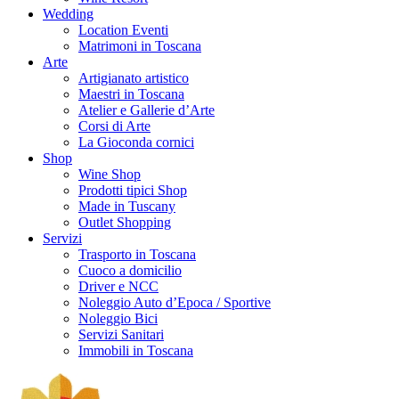
Wedding
Location Eventi
Matrimoni in Toscana
Arte
Artigianato artistico
Maestri in Toscana
Atelier e Gallerie d’Arte
Corsi di Arte
La Gioconda cornici
Shop
Wine Shop
Prodotti tipici Shop
Made in Tuscany
Outlet Shopping
Servizi
Trasporto in Toscana
Cuoco a domicilio
Driver e NCC
Noleggio Auto d’Epoca / Sportive
Noleggio Bici
Servizi Sanitari
Immobili in Toscana