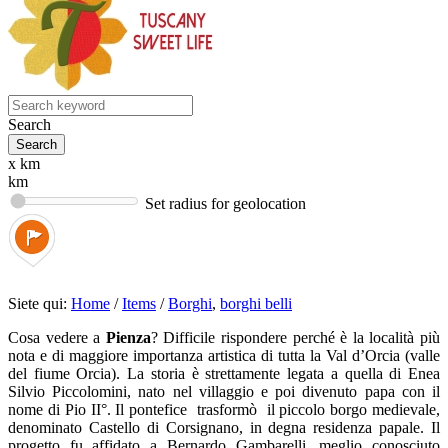
Search
x km
km
Set radius for geolocation
Siete qui:
Home
/
Items
/
Borghi
,
borghi belli
Cosa vedere a
Pienza
? Difficile rispondere perché è la località più
nota e di maggiore importanza artistica di tutta la Val d’Orcia (valle
del fiume Orcia). La storia è strettamente legata a quella di Enea
Silvio Piccolomini, nato nel villaggio e poi divenuto papa con il
nome di Pio II°. Il pontefice trasformò il piccolo borgo medievale,
denominato Castello di Corsignano, in degna residenza papale. Il
progetto fu affidato a Bernardo Gambarelli, meglio conosciuto