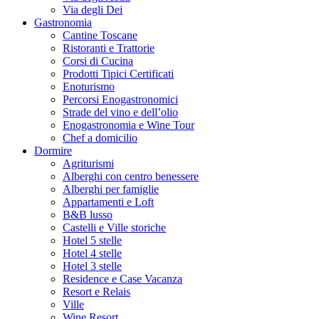
Via degli Dei
Gastronomia
Cantine Toscane
Ristoranti e Trattorie
Corsi di Cucina
Prodotti Tipici Certificati
Enoturismo
Percorsi Enogastronomici
Strade del vino e dell’olio
Enogastronomia e Wine Tour
Chef a domicilio
Dormire
Agriturismi
Alberghi con centro benessere
Alberghi per famiglie
Appartamenti e Loft
B&B lusso
Castelli e Ville storiche
Hotel 5 stelle
Hotel 4 stelle
Hotel 3 stelle
Residence e Case Vacanza
Resort e Relais
Ville
Wine Resort