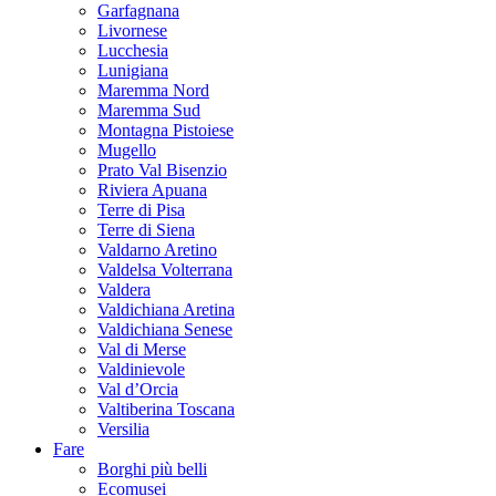
Garfagnana
Livornese
Lucchesia
Lunigiana
Maremma Nord
Maremma Sud
Montagna Pistoiese
Mugello
Prato Val Bisenzio
Riviera Apuana
Terre di Pisa
Terre di Siena
Valdarno Aretino
Valdelsa Volterrana
Valdera
Valdichiana Aretina
Valdichiana Senese
Val di Merse
Valdinievole
Val d’Orcia
Valtiberina Toscana
Versilia
Fare
Borghi più belli
Ecomusei