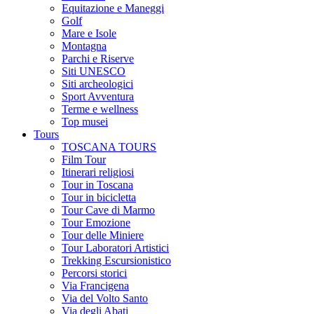
Equitazione e Maneggi
Golf
Mare e Isole
Montagna
Parchi e Riserve
Siti UNESCO
Siti archeologici
Sport Avventura
Terme e wellness
Top musei
Tours
TOSCANA TOURS
Film Tour
Itinerari religiosi
Tour in Toscana
Tour in bicicletta
Tour Cave di Marmo
Tour Emozione
Tour delle Miniere
Tour Laboratori Artistici
Trekking Escursionistico
Percorsi storici
Via Francigena
Via del Volto Santo
Via degli Abati