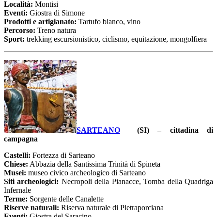
Località:
Montisi
Eventi:
Giostra di Simone
Prodotti e artigianato:
Tartufo bianco, vino
Percorso:
Treno natura
Sport:
trekking escursionistico, ciclismo, equitazione, mongolfiera
SARTEANO
(SI) – cittadina di
campagna
Castelli:
Fortezza di Sarteano
Chiese:
Abbazia della Santissima Trinità di Spineta
Musei:
museo civico archeologico di Sarteano
Siti archeologici:
Necropoli della Pianacce, Tomba della Quadriga
Infernale
Terme:
Sorgente delle Canalette
Riserve naturali:
Riserva naturale di Pietraporciana
Eventi:
Giostra del Saracino