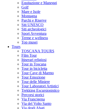
Equitazione e Maneggi
Golf
Mare e Isole
Montagna
Parchi e Riserve
Siti UNESCO
Siti archeologici
Sport Avventura
Terme e wellness
Top musei
Tours
TOSCANA TOURS
Film Tour
Itinerari religiosi
Tour in Toscana
Tour in bicicletta
Tour Cave di Marmo
Tour Emozione
Tour delle Miniere
Tour Laboratori Artistici
Trekking Escursionistico
Percorsi storici
Via Francigena
Via del Volto Santo
Via degli Abati