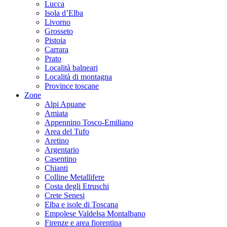
Lucca
Isola d’Elba
Livorno
Grosseto
Pistoia
Carrara
Prato
Località balneari
Località di montagna
Province toscane
Zone
Alpi Apuane
Amiata
Appennino Tosco-Emiliano
Area del Tufo
Aretino
Argentario
Casentino
Chianti
Colline Metallifere
Costa degli Etruschi
Crete Senesi
Elba e isole di Toscana
Empolese Valdelsa Montalbano
Firenze e area fiorentina