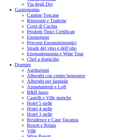
Via degli Dei
Gastronomia
Cantine Toscane
Ristoranti e Trattorie
Corsi di Cucina
Prodotti Tipici Certificati
Enoturismo
Percorsi Enogastronomici
Strade del vino e dell’olio
Enogastronomia e Wine Tour
Chef a domicilio
Dormire
Agriturismi
Alberghi con centro benessere
Alberghi per famiglie
Appartamenti e Loft
B&B lusso
Castelli e Ville storiche
Hotel 5 stelle
Hotel 4 stelle
Hotel 3 stelle
Residence e Case Vacanza
Resort e Relais
Ville
Wine Resort