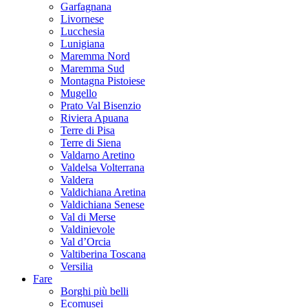
Garfagnana
Livornese
Lucchesia
Lunigiana
Maremma Nord
Maremma Sud
Montagna Pistoiese
Mugello
Prato Val Bisenzio
Riviera Apuana
Terre di Pisa
Terre di Siena
Valdarno Aretino
Valdelsa Volterrana
Valdera
Valdichiana Aretina
Valdichiana Senese
Val di Merse
Valdinievole
Val d’Orcia
Valtiberina Toscana
Versilia
Fare
Borghi più belli
Ecomusei