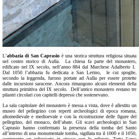
L’
abbazia di San Caprasio
è una storica struttura religiosa situata
nel centro storico di Aulla. La chiesa fa parte del monastero,
edificato nel IX secolo, nell’anno 884 dal Marchese Adalberto I.
Dal 1050 l’abbazia fu dedicata a San Lerino, le cui spoglie,
secondo la leggenda, furono portate ad Aulla per essere protette
dalle incursioni saracene. Ancora rimangono alcuni elementi della
struttura primitiva del IX secolo. Dell’antico monastero restano tre
pilastri circolari con capitelli depressi che sostenevano.
La sala capitolare del monastero è messa a vista, dove è allestito un
museo del pellegrino con reperti archeologici di epoca romana,
altomedievale e medioevale e con la ricostruzione delle figure del
pellegrino, del monaco, dell’abate. Gli scavi archeologici in San
Caprasio hanno confermato la presenza della tomba del Santo
all’interno di una monumentale tomba, sigillata tra il 1000 e il 1050,
contenente un reliquiario in stucco con le reliquie. Tutta l’area