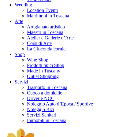
Wedding
Location Eventi
Matrimoni in Toscana
Arte
Artigianato artistico
Maestri in Toscana
Atelier e Gallerie d’Arte
Corsi di Arte
La Gioconda cornici
Shop
Wine Shop
Prodotti tipici Shop
Made in Tuscany
Outlet Shopping
Servizi
Trasporto in Toscana
Cuoco a domicilio
Driver e NCC
Noleggio Auto d’Epoca / Sportive
Noleggio Bici
Servizi Sanitari
Immobili in Toscana