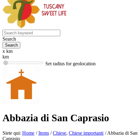
Search
x km
km
Set radius for geolocation
Abbazia di San Caprasio
Siete qui:
Home
/
Items
/
Chiese
,
Chiese importanti
/
Abbazia di San
Caprasio