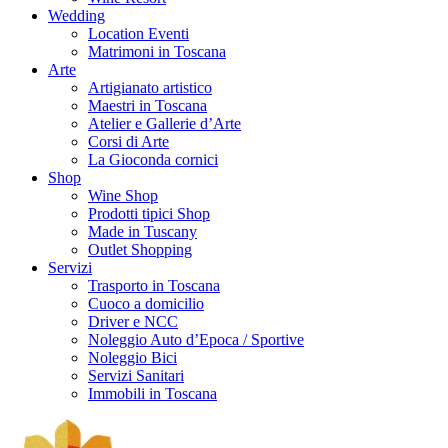
Wedding
Location Eventi
Matrimoni in Toscana
Arte
Artigianato artistico
Maestri in Toscana
Atelier e Gallerie d’Arte
Corsi di Arte
La Gioconda cornici
Shop
Wine Shop
Prodotti tipici Shop
Made in Tuscany
Outlet Shopping
Servizi
Trasporto in Toscana
Cuoco a domicilio
Driver e NCC
Noleggio Auto d’Epoca / Sportive
Noleggio Bici
Servizi Sanitari
Immobili in Toscana