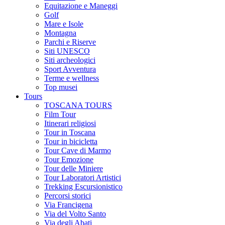
Equitazione e Maneggi
Golf
Mare e Isole
Montagna
Parchi e Riserve
Siti UNESCO
Siti archeologici
Sport Avventura
Terme e wellness
Top musei
Tours
TOSCANA TOURS
Film Tour
Itinerari religiosi
Tour in Toscana
Tour in bicicletta
Tour Cave di Marmo
Tour Emozione
Tour delle Miniere
Tour Laboratori Artistici
Trekking Escursionistico
Percorsi storici
Via Francigena
Via del Volto Santo
Via degli Abati