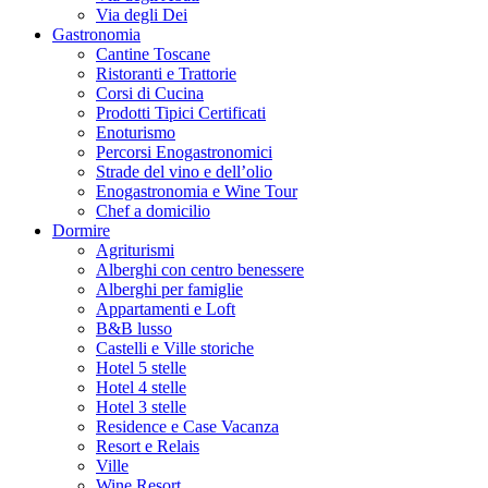
Via degli Dei
Gastronomia
Cantine Toscane
Ristoranti e Trattorie
Corsi di Cucina
Prodotti Tipici Certificati
Enoturismo
Percorsi Enogastronomici
Strade del vino e dell’olio
Enogastronomia e Wine Tour
Chef a domicilio
Dormire
Agriturismi
Alberghi con centro benessere
Alberghi per famiglie
Appartamenti e Loft
B&B lusso
Castelli e Ville storiche
Hotel 5 stelle
Hotel 4 stelle
Hotel 3 stelle
Residence e Case Vacanza
Resort e Relais
Ville
Wine Resort