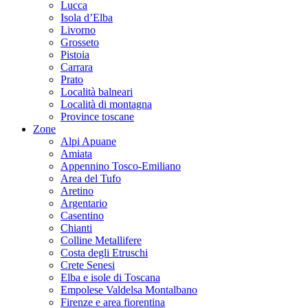
Lucca
Isola d’Elba
Livorno
Grosseto
Pistoia
Carrara
Prato
Località balneari
Località di montagna
Province toscane
Zone
Alpi Apuane
Amiata
Appennino Tosco-Emiliano
Area del Tufo
Aretino
Argentario
Casentino
Chianti
Colline Metallifere
Costa degli Etruschi
Crete Senesi
Elba e isole di Toscana
Empolese Valdelsa Montalbano
Firenze e area fiorentina