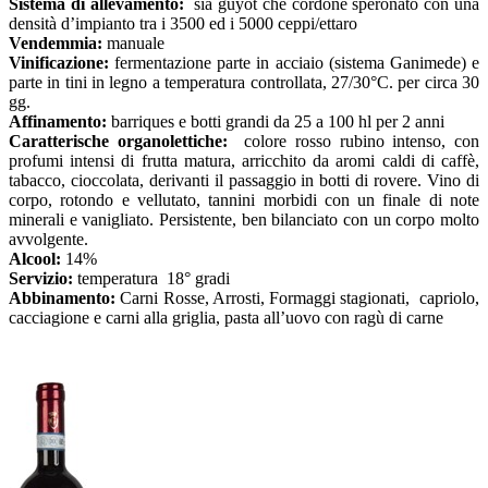
Sistema di allevamento:
sia guyot che cordone speronato con una
densità d’impianto tra i 3500 ed i 5000 ceppi/ettaro
Vendemmia:
manuale
Vinificazione:
fermentazione parte in acciaio (sistema Ganimede) e
parte in tini in legno a temperatura controllata, 27/30°C. per circa 30
gg.
Affinamento:
barriques e botti grandi da 25 a 100 hl per 2 anni
Caratterische organolettiche:
colore rosso rubino intenso, con
profumi intensi di frutta matura, arricchito da aromi caldi di caffè,
tabacco, cioccolata, derivanti il passaggio in botti di rovere. Vino di
corpo, rotondo e vellutato, tannini morbidi con un finale di note
minerali e vanigliato. Persistente, ben bilanciato con un corpo molto
avvolgente.
Alcool:
14%
Servizio:
temperatura 18° gradi
Abbinamento:
Carni Rosse, Arrosti, Formaggi stagionati, capriolo,
cacciagione e carni alla griglia, pasta all’uovo con ragù di carne