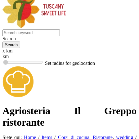
Search
x km
km
Set radius for geolocation
Agriosteria Il Greppo
ristorante
Siete qui:
Home
/
Items
/
Corsi di cucina
,
Ristorante
,
wedding
/