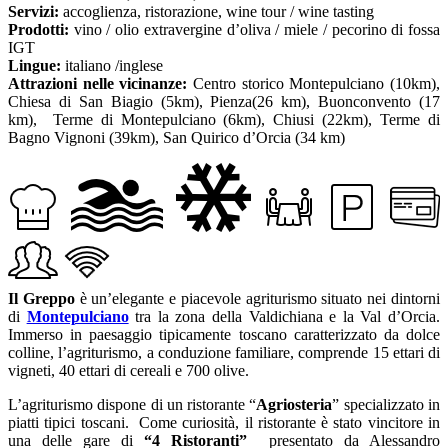
Servizi:
accoglienza, ristorazione, wine tour / wine tasting
Prodotti:
vino / olio extravergine d’oliva / miele / pecorino di fossa
IGT
Lingue:
italiano /inglese
Attrazioni nelle vicinanze:
Centro storico Montepulciano (10km),
Chiesa di San Biagio (5km), Pienza(26 km), Buonconvento (17
km), Terme di Montepulciano (6km), Chiusi (22km), Terme di
Bagno Vignoni (39km), San Quirico d’Orcia (34 km)
Il Greppo
è un’elegante e piacevole agriturismo situato nei dintorni
di
Montepulciano
tra la zona della Valdichiana e la Val d’Orcia.
Immerso in paesaggio tipicamente toscano caratterizzato da dolce
colline, l’agriturismo, a conduzione familiare, comprende 15 ettari di
vigneti, 40 ettari di cereali e 700 olive.
L’agriturismo dispone di un ristorante “
Agriosteria
” specializzato in
piatti tipici toscani. Come curiosità, il ristorante è stato vincitore in
una delle gare di
“4 Ristoranti”
presentato da Alessandro