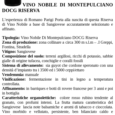
VINO NOBILE DI MONTEPULCIANO
DOCG RISERVA
L’esperienza di Romano Parigi Porta alla nascita di questa Riserva
di Vino Nobile a base di Sangiovese accuratamente selezionato e
affinato.
Tipologia:
Vino Nobile Di Montepulciano DOCG Riserva
Zona di produzione:
zona collinare a circa 300 m s.l.m – .I Greppi,
Fontina, Stradella
Vitigno:
Sangiovese
Composizione del suolo:
terreni argillosi, ricchi di potassio, sabbie
gialle di origine tufacea, conchiglie e coralli fossili
Sistema di allevamento:
sia guyot che cordone speronato con una
densità d’impianto tra i 3500 ed i 5000 ceppi/ettaro
Vendemmia:
manuale
Vinificazione:
fermentazione in tini in legno a temperatura
controllata.
Affinamento:
in barriques e botti di rovere francese per 3 anni e poi
in bottiglia
Caratteristiche organolettiche:
colore rosso rubino tendente al
granato, con profumi intensi. La frutta matura caratteristica del
Sangiovese lascia note balsamiche e aromi di tabacco e cioccolata.
Vino morbido e vellutato, persistente, ben bilanciato caldo e