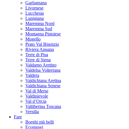
Garfagnana
Livornese
Lucchesia
Lunigiana
Maremma Nord
Maremma Sud
Montagna Pistoiese
Mugello
Prato Val Bisenzio
Riviera Apuana
Terre di Pisa
Terre di Siena
Valdarno Aretino
Valdelsa Volterrana
Valdera
Valdichiana Aretina
Valdichiana Senese
Val di Merse
Valdinievole
Val d’Orcia
Valtiberina Toscana
Versilia
Fare
Borghi più belli
Ecomusei