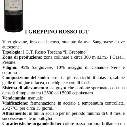
I GREPPINO ROSSO IGT
Vino giovane, fresco e intenso, ottenuto da uve Sangiovese e uve
autoctone..
Tipologia:
I.G.T. Rosso Toscana “Il Greppino”
Zona di produzione:
zona collinare a circa 300 m s.l.m.- I Casali,
Presine.
Vitigno:
95% Sangiovese, 10% uvaggio di Canaiolo Nero e
colorino
Composizione del suolo:
terreni argillosi, ricchi di potassio, sabbie
gialle di origine tufacea, conchiglie e coralli fossili
Sistema di allevamento:
sia guyot che cordone speronato con una
densità d’impianto tra i 3500 ed i 5000 ceppi/ettaro
Vendemmia:
manuale
Vinificazione:
fermentazione in acciaio a temperatura controllata,
25/27°C. per circa 15 giorni..
Affinamento:
in tini in acciaio per un periodo minimo di 6-8 mesi e
successivamente in bottiglia
Caratteristiche organolettiche:
colore rosso porpora brillante con