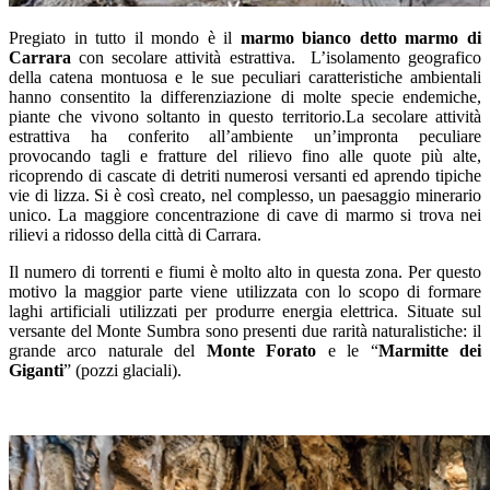
Pregiato in tutto il mondo è il
marmo bianco detto
marmo di
Carrara
con secolare attività estrattiva. L’isolamento geografico
della catena montuosa e le sue peculiari caratteristiche ambientali
hanno consentito la differenziazione di molte specie endemiche,
piante che vivono soltanto in questo territorio.La secolare attività
estrattiva ha conferito all’ambiente un’impronta peculiare
provocando tagli e fratture del rilievo fino alle quote più alte,
ricoprendo di cascate di detriti numerosi versanti ed aprendo tipiche
vie di lizza. Si è così creato, nel complesso, un paesaggio minerario
unico. La maggiore concentrazione di cave di marmo si trova nei
rilievi a ridosso della città di Carrara.
Il numero di torrenti e fiumi è molto alto in questa zona. Per questo
motivo la maggior parte viene utilizzata con lo scopo di formare
laghi artificiali utilizzati per produrre energia elettrica. Situate sul
versante del Monte Sumbra sono presenti due rarità naturalistiche: il
grande arco naturale del
Monte Forato
e le “
Marmitte dei
Giganti
” (pozzi glaciali).