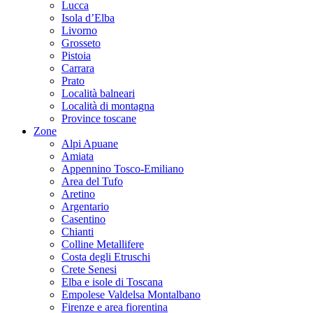
Lucca
Isola d’Elba
Livorno
Grosseto
Pistoia
Carrara
Prato
Località balneari
Località di montagna
Province toscane
Zone
Alpi Apuane
Amiata
Appennino Tosco-Emiliano
Area del Tufo
Aretino
Argentario
Casentino
Chianti
Colline Metallifere
Costa degli Etruschi
Crete Senesi
Elba e isole di Toscana
Empolese Valdelsa Montalbano
Firenze e area fiorentina