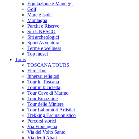
Equitazione e Maneggi
Golf
Mare e Isole
Montagna
Parchi e Riserve
Siti UNESCO
Siti archeologici
Sport Avventura
Terme e wellness
Top musei
Tours
TOSCANA TOURS
Film Tour
Itinerari religiosi
Tour in Toscana
Tour in bicicletta
Tour Cave di Marmo
Tour Emozione
Tour delle Miniere
Tour Laboratori Artistici
Trekking Escursionistico
Percorsi storici
Via Francigena
Via del Volto Santo
Via degli Abati