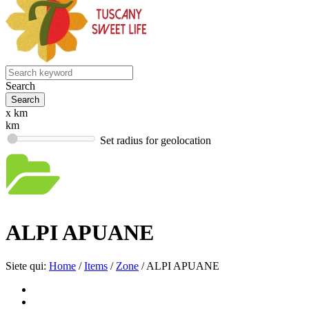
Search
x km
km
Set radius for geolocation
ALPI APUANE
Siete qui:
Home
/
Items
/
Zone
/
ALPI APUANE