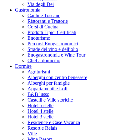
Via degli Dei
Gastronomia
Cantine Toscane
Ristoranti e Trattorie
Corsi di Cucina
Prodotti Tipici Certificati
Enoturismo
Percorsi Enogastronomici
Strade del vino e dell’olio
Enogastronomia e Wine Tour
Chef a domicilio
Dormire
Agriturismi
Alberghi con centro benessere
Alberghi per famiglie
Appartamenti e Loft
B&B lusso
Castelli e Ville storiche
Hotel 5 stelle
Hotel 4 stelle
Hotel 3 stelle
Residence e Case Vacanza
Resort e Relais
Ville
Wine Resort