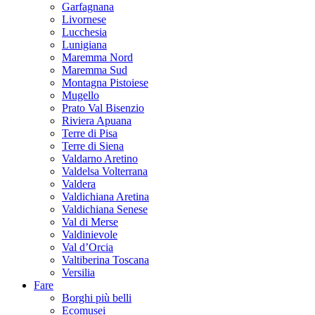
Garfagnana
Livornese
Lucchesia
Lunigiana
Maremma Nord
Maremma Sud
Montagna Pistoiese
Mugello
Prato Val Bisenzio
Riviera Apuana
Terre di Pisa
Terre di Siena
Valdarno Aretino
Valdelsa Volterrana
Valdera
Valdichiana Aretina
Valdichiana Senese
Val di Merse
Valdinievole
Val d’Orcia
Valtiberina Toscana
Versilia
Fare
Borghi più belli
Ecomusei