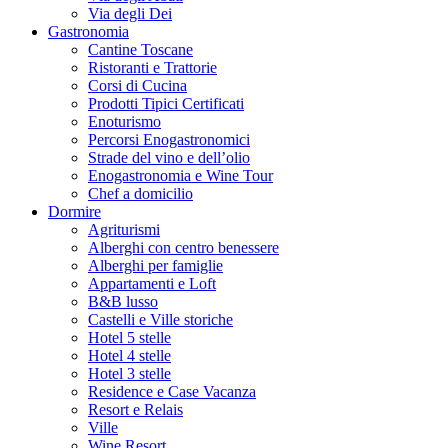
Via degli Dei
Gastronomia
Cantine Toscane
Ristoranti e Trattorie
Corsi di Cucina
Prodotti Tipici Certificati
Enoturismo
Percorsi Enogastronomici
Strade del vino e dell’olio
Enogastronomia e Wine Tour
Chef a domicilio
Dormire
Agriturismi
Alberghi con centro benessere
Alberghi per famiglie
Appartamenti e Loft
B&B lusso
Castelli e Ville storiche
Hotel 5 stelle
Hotel 4 stelle
Hotel 3 stelle
Residence e Case Vacanza
Resort e Relais
Ville
Wine Resort