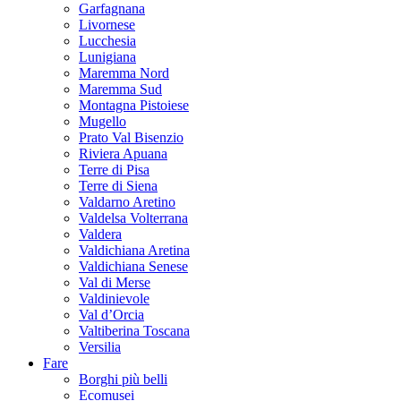
Garfagnana
Livornese
Lucchesia
Lunigiana
Maremma Nord
Maremma Sud
Montagna Pistoiese
Mugello
Prato Val Bisenzio
Riviera Apuana
Terre di Pisa
Terre di Siena
Valdarno Aretino
Valdelsa Volterrana
Valdera
Valdichiana Aretina
Valdichiana Senese
Val di Merse
Valdinievole
Val d’Orcia
Valtiberina Toscana
Versilia
Fare
Borghi più belli
Ecomusei