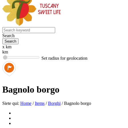
Search
x km
km
Set radius for geolocation
Bagnolo borgo
Siete qui:
Home
/
Items
/
Borghi
/
Bagnolo borgo