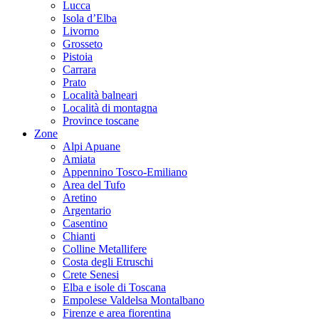
Lucca
Isola d’Elba
Livorno
Grosseto
Pistoia
Carrara
Prato
Località balneari
Località di montagna
Province toscane
Zone
Alpi Apuane
Amiata
Appennino Tosco-Emiliano
Area del Tufo
Aretino
Argentario
Casentino
Chianti
Colline Metallifere
Costa degli Etruschi
Crete Senesi
Elba e isole di Toscana
Empolese Valdelsa Montalbano
Firenze e area fiorentina