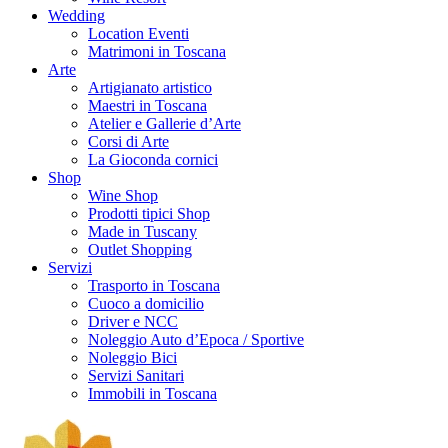
Wedding
Location Eventi
Matrimoni in Toscana
Arte
Artigianato artistico
Maestri in Toscana
Atelier e Gallerie d’Arte
Corsi di Arte
La Gioconda cornici
Shop
Wine Shop
Prodotti tipici Shop
Made in Tuscany
Outlet Shopping
Servizi
Trasporto in Toscana
Cuoco a domicilio
Driver e NCC
Noleggio Auto d’Epoca / Sportive
Noleggio Bici
Servizi Sanitari
Immobili in Toscana