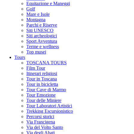
Equitazione e Maneggi
Golf
Mare e Isole
Montagna
Parchi e Riserve
Siti UNESCO
Siti archeologici
Sport Avventura
Terme e wellness
Top musei
Tours
TOSCANA TOURS
Film Tour
Itinerari religiosi
Tour in Toscana
Tour in bicicletta
Tour Cave di Marmo
Tour Emozione
Tour delle Miniere
Tour Laboratori Artistici
Trekking Escursionistico
Percorsi storici
Via Francigena
Via del Volto Santo
Via degli Abati