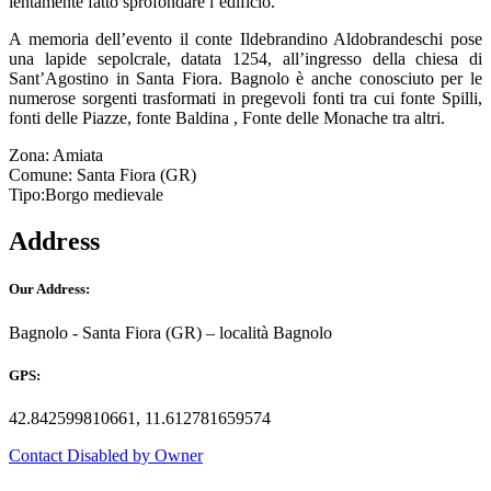
lentamente fatto sprofondare l’edificio.
A memoria dell’evento il conte Ildebrandino Aldobrandeschi pose
una lapide sepolcrale, datata 1254, all’ingresso della chiesa di
Sant’Agostino in Santa Fiora. Bagnolo è anche conosciuto per le
numerose sorgenti trasformati in pregevoli fonti tra cui fonte Spilli,
fonti delle Piazze, fonte Baldina , Fonte delle Monache tra altri.
Zona: Amiata
Comune: Santa Fiora (GR)
Tipo:Borgo medievale
Address
Our Address:
Bagnolo - Santa Fiora (GR) – località Bagnolo
GPS:
42.842599810661, 11.612781659574
Contact Disabled by Owner