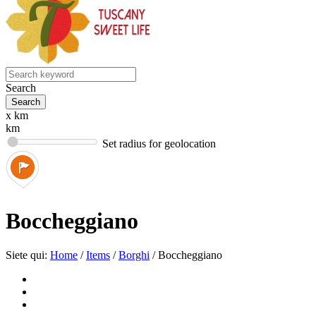
Search
x km
km
Set radius for geolocation
Boccheggiano
Siete qui:
Home
/
Items
/
Borghi
/
Boccheggiano