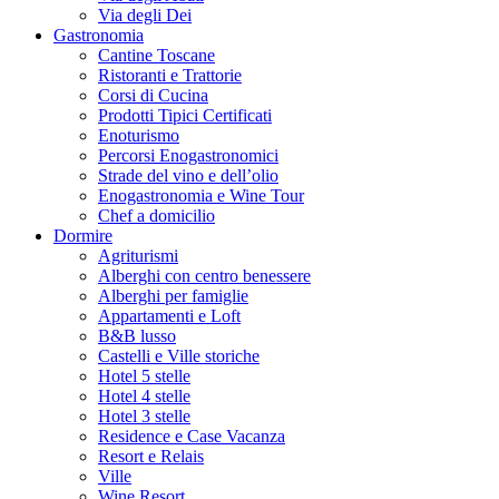
Via degli Dei
Gastronomia
Cantine Toscane
Ristoranti e Trattorie
Corsi di Cucina
Prodotti Tipici Certificati
Enoturismo
Percorsi Enogastronomici
Strade del vino e dell’olio
Enogastronomia e Wine Tour
Chef a domicilio
Dormire
Agriturismi
Alberghi con centro benessere
Alberghi per famiglie
Appartamenti e Loft
B&B lusso
Castelli e Ville storiche
Hotel 5 stelle
Hotel 4 stelle
Hotel 3 stelle
Residence e Case Vacanza
Resort e Relais
Ville
Wine Resort