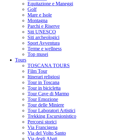
Equitazione e Maneggi
Golf
Mare e Isole
Montagna
Parchi e Riserve
Siti UNESCO
Siti archeologici
Sport Avventura
Terme e wellness
Top musei
Tours
TOSCANA TOURS
Film Tour
Itinerari religiosi
Tour in Toscana
Tour in bicicletta
Tour Cave di Marmo
Tour Emozione
Tour delle Miniere
Tour Laboratori Artistici
Trekking Escursionistico
Percorsi storici
Via Francigena
Via del Volto Santo
Via degli Abati