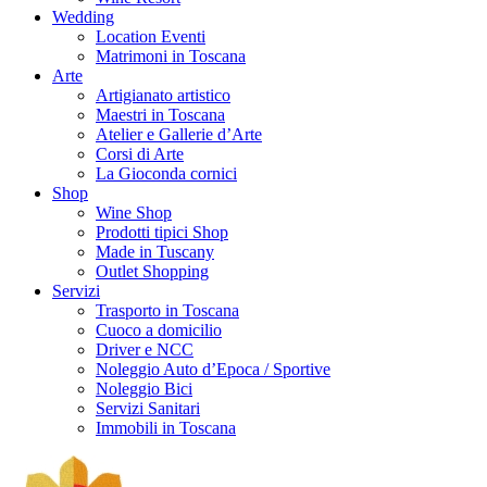
Wedding
Location Eventi
Matrimoni in Toscana
Arte
Artigianato artistico
Maestri in Toscana
Atelier e Gallerie d’Arte
Corsi di Arte
La Gioconda cornici
Shop
Wine Shop
Prodotti tipici Shop
Made in Tuscany
Outlet Shopping
Servizi
Trasporto in Toscana
Cuoco a domicilio
Driver e NCC
Noleggio Auto d’Epoca / Sportive
Noleggio Bici
Servizi Sanitari
Immobili in Toscana