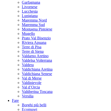
Garfagnana
Livornese
Lucchesia
Lunigiana
Maremma Nord
Maremma Sud
Montagna Pistoiese
Mugello
Prato Val Bisenzio
Riviera Apuana
Terre di Pisa
Terre di Siena
Valdarno Aretino
Valdelsa Volterrana
Valdera
Valdichiana Aretina
Valdichiana Senese
Val di Merse
Valdinievole
Val d’Orcia
Valtiberina Toscana
Versilia
Fare
Borghi più belli
Ecomusei