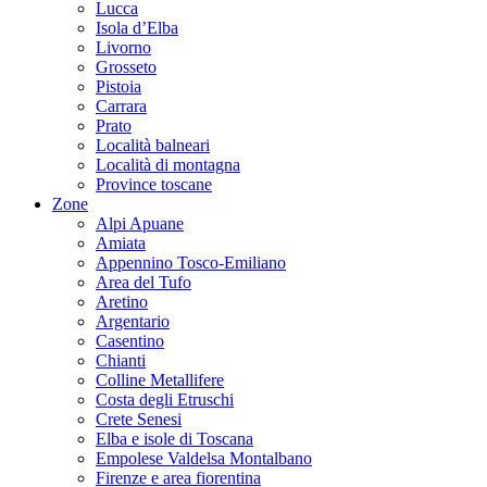
Lucca
Isola d’Elba
Livorno
Grosseto
Pistoia
Carrara
Prato
Località balneari
Località di montagna
Province toscane
Zone
Alpi Apuane
Amiata
Appennino Tosco-Emiliano
Area del Tufo
Aretino
Argentario
Casentino
Chianti
Colline Metallifere
Costa degli Etruschi
Crete Senesi
Elba e isole di Toscana
Empolese Valdelsa Montalbano
Firenze e area fiorentina