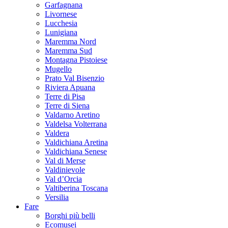
Garfagnana
Livornese
Lucchesia
Lunigiana
Maremma Nord
Maremma Sud
Montagna Pistoiese
Mugello
Prato Val Bisenzio
Riviera Apuana
Terre di Pisa
Terre di Siena
Valdarno Aretino
Valdelsa Volterrana
Valdera
Valdichiana Aretina
Valdichiana Senese
Val di Merse
Valdinievole
Val d’Orcia
Valtiberina Toscana
Versilia
Fare
Borghi più belli
Ecomusei