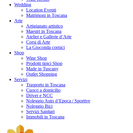
Wedding
Location Eventi
Matrimoni in Toscana
Arte
Artigianato artistico
Maestri in Toscana
Atelier e Gallerie d’Arte
Corsi di Arte
La Gioconda cornici
Shop
Wine Shop
Prodotti tipici Shop
Made in Tuscany
Outlet Shopping
Servizi
Trasporto in Toscana
Cuoco a domicilio
Driver e NCC
Noleggio Auto d’Epoca / Sportive
Noleggio Bici
Servizi Sanitari
Immobili in Toscana