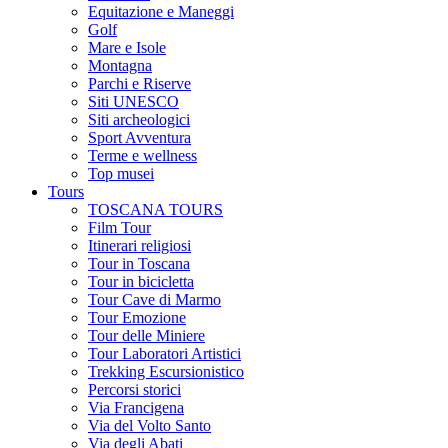
Equitazione e Maneggi
Golf
Mare e Isole
Montagna
Parchi e Riserve
Siti UNESCO
Siti archeologici
Sport Avventura
Terme e wellness
Top musei
Tours
TOSCANA TOURS
Film Tour
Itinerari religiosi
Tour in Toscana
Tour in bicicletta
Tour Cave di Marmo
Tour Emozione
Tour delle Miniere
Tour Laboratori Artistici
Trekking Escursionistico
Percorsi storici
Via Francigena
Via del Volto Santo
Via degli Abati