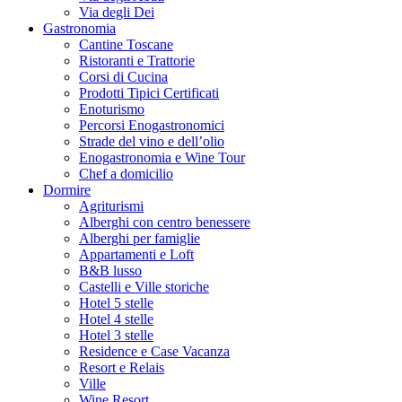
Via degli Dei
Gastronomia
Cantine Toscane
Ristoranti e Trattorie
Corsi di Cucina
Prodotti Tipici Certificati
Enoturismo
Percorsi Enogastronomici
Strade del vino e dell’olio
Enogastronomia e Wine Tour
Chef a domicilio
Dormire
Agriturismi
Alberghi con centro benessere
Alberghi per famiglie
Appartamenti e Loft
B&B lusso
Castelli e Ville storiche
Hotel 5 stelle
Hotel 4 stelle
Hotel 3 stelle
Residence e Case Vacanza
Resort e Relais
Ville
Wine Resort