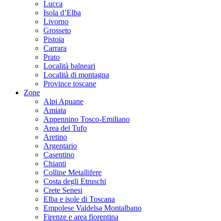
Lucca
Isola d’Elba
Livorno
Grosseto
Pistoia
Carrara
Prato
Località balneari
Località di montagna
Province toscane
Zone
Alpi Apuane
Amiata
Appennino Tosco-Emiliano
Area del Tufo
Aretino
Argentario
Casentino
Chianti
Colline Metallifere
Costa degli Etruschi
Crete Senesi
Elba e isole di Toscana
Empolese Valdelsa Montalbano
Firenze e area fiorentina