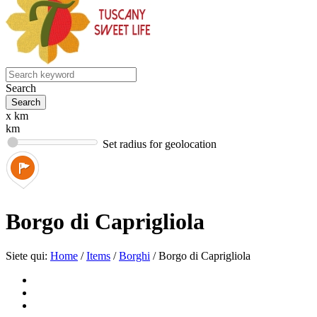
Search
x km
km
Set radius for geolocation
Borgo di Caprigliola
Siete qui:
Home
/
Items
/
Borghi
/
Borgo di Caprigliola