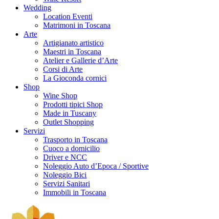
Wedding
Location Eventi
Matrimoni in Toscana
Arte
Artigianato artistico
Maestri in Toscana
Atelier e Gallerie d’Arte
Corsi di Arte
La Gioconda cornici
Shop
Wine Shop
Prodotti tipici Shop
Made in Tuscany
Outlet Shopping
Servizi
Trasporto in Toscana
Cuoco a domicilio
Driver e NCC
Noleggio Auto d’Epoca / Sportive
Noleggio Bici
Servizi Sanitari
Immobili in Toscana