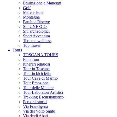
Equitazione e Maneggi
Golf
Mare e Isole
Montagna
Parchi e Riserve
Siti UNESCO
Siti archeologici
Sport Avventura
Terme e wellness
Top musei
Tours
TOSCANA TOURS
Film Tour
Itinerari religiosi
Tour in Toscana
Tour in bicicletta
Tour Cave di Marmo
Tour Emozione
Tour delle Miniere
Tour Laboratori Artistici
Trekking Escursionistico
Percorsi storici
Via Francigena
Via del Volto Santo
Via degli Abati