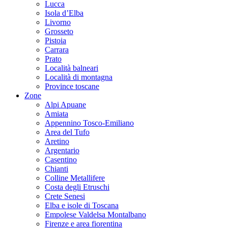
Lucca
Isola d’Elba
Livorno
Grosseto
Pistoia
Carrara
Prato
Località balneari
Località di montagna
Province toscane
Zone
Alpi Apuane
Amiata
Appennino Tosco-Emiliano
Area del Tufo
Aretino
Argentario
Casentino
Chianti
Colline Metallifere
Costa degli Etruschi
Crete Senesi
Elba e isole di Toscana
Empolese Valdelsa Montalbano
Firenze e area fiorentina