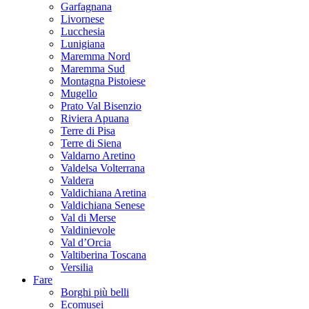
Garfagnana
Livornese
Lucchesia
Lunigiana
Maremma Nord
Maremma Sud
Montagna Pistoiese
Mugello
Prato Val Bisenzio
Riviera Apuana
Terre di Pisa
Terre di Siena
Valdarno Aretino
Valdelsa Volterrana
Valdera
Valdichiana Aretina
Valdichiana Senese
Val di Merse
Valdinievole
Val d’Orcia
Valtiberina Toscana
Versilia
Fare
Borghi più belli
Ecomusei