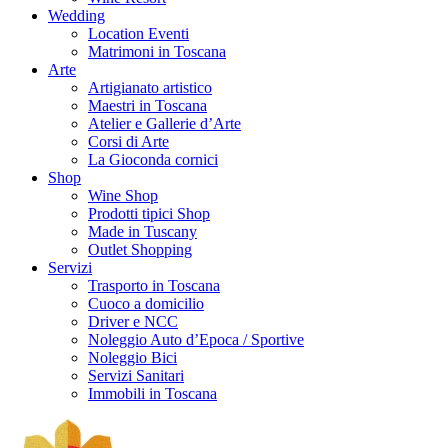
Wedding
Location Eventi
Matrimoni in Toscana
Arte
Artigianato artistico
Maestri in Toscana
Atelier e Gallerie d’Arte
Corsi di Arte
La Gioconda cornici
Shop
Wine Shop
Prodotti tipici Shop
Made in Tuscany
Outlet Shopping
Servizi
Trasporto in Toscana
Cuoco a domicilio
Driver e NCC
Noleggio Auto d’Epoca / Sportive
Noleggio Bici
Servizi Sanitari
Immobili in Toscana