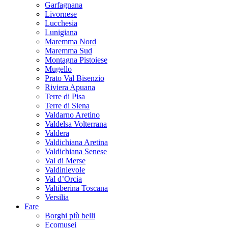
Garfagnana
Livornese
Lucchesia
Lunigiana
Maremma Nord
Maremma Sud
Montagna Pistoiese
Mugello
Prato Val Bisenzio
Riviera Apuana
Terre di Pisa
Terre di Siena
Valdarno Aretino
Valdelsa Volterrana
Valdera
Valdichiana Aretina
Valdichiana Senese
Val di Merse
Valdinievole
Val d’Orcia
Valtiberina Toscana
Versilia
Fare
Borghi più belli
Ecomusei