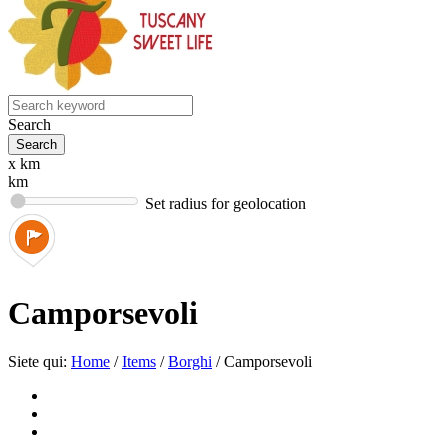
Search
x km
km
Set radius for geolocation
Camporsevoli
Siete qui:
Home
/
Items
/
Borghi
/
Camporsevoli