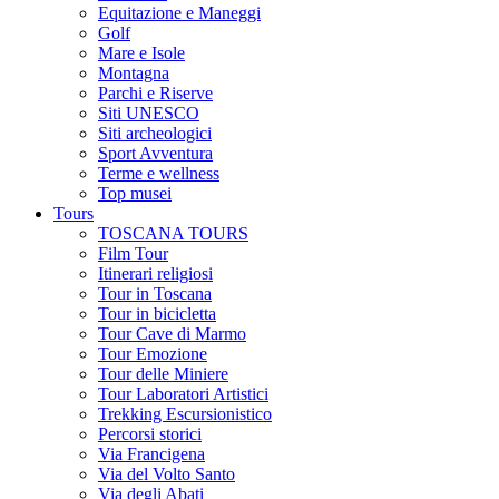
Equitazione e Maneggi
Golf
Mare e Isole
Montagna
Parchi e Riserve
Siti UNESCO
Siti archeologici
Sport Avventura
Terme e wellness
Top musei
Tours
TOSCANA TOURS
Film Tour
Itinerari religiosi
Tour in Toscana
Tour in bicicletta
Tour Cave di Marmo
Tour Emozione
Tour delle Miniere
Tour Laboratori Artistici
Trekking Escursionistico
Percorsi storici
Via Francigena
Via del Volto Santo
Via degli Abati