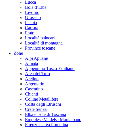
Lucca
Isola d’Elba
Livorno
Grosseto
Pistoia
Carrara
Prato
Località balneari
Località di montagna
Province toscane
Zone
Alpi Apuane
Amiata
Appennino Tosco-Emiliano
Area del Tufo
Aretino
Argentario
Casentino
Chianti
Colline Metallifere
Costa degli Etruschi
Crete Senesi
Elba e isole di Toscana
Empolese Valdelsa Montalbano
Firenze e area fiorentina