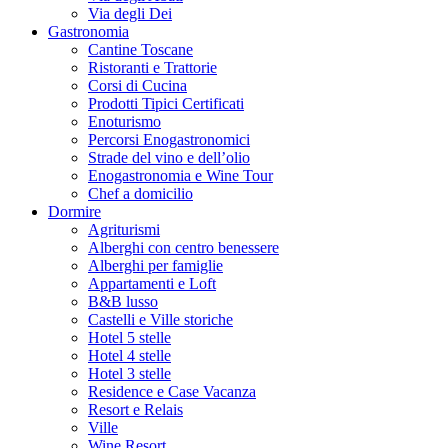
Via degli Dei
Gastronomia
Cantine Toscane
Ristoranti e Trattorie
Corsi di Cucina
Prodotti Tipici Certificati
Enoturismo
Percorsi Enogastronomici
Strade del vino e dell’olio
Enogastronomia e Wine Tour
Chef a domicilio
Dormire
Agriturismi
Alberghi con centro benessere
Alberghi per famiglie
Appartamenti e Loft
B&B lusso
Castelli e Ville storiche
Hotel 5 stelle
Hotel 4 stelle
Hotel 3 stelle
Residence e Case Vacanza
Resort e Relais
Ville
Wine Resort