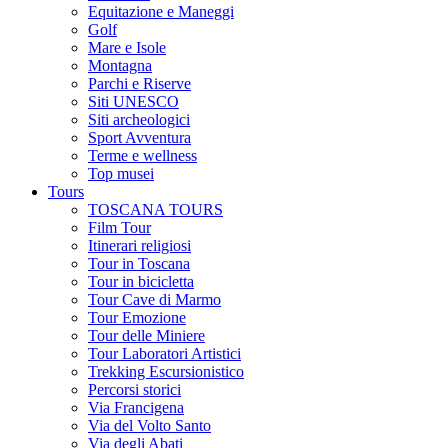
Equitazione e Maneggi
Golf
Mare e Isole
Montagna
Parchi e Riserve
Siti UNESCO
Siti archeologici
Sport Avventura
Terme e wellness
Top musei
Tours
TOSCANA TOURS
Film Tour
Itinerari religiosi
Tour in Toscana
Tour in bicicletta
Tour Cave di Marmo
Tour Emozione
Tour delle Miniere
Tour Laboratori Artistici
Trekking Escursionistico
Percorsi storici
Via Francigena
Via del Volto Santo
Via degli Abati