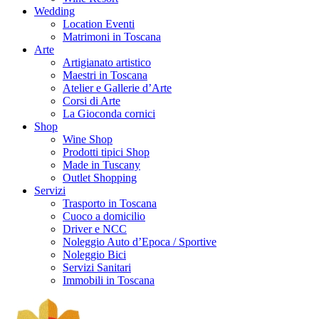
Wedding
Location Eventi
Matrimoni in Toscana
Arte
Artigianato artistico
Maestri in Toscana
Atelier e Gallerie d’Arte
Corsi di Arte
La Gioconda cornici
Shop
Wine Shop
Prodotti tipici Shop
Made in Tuscany
Outlet Shopping
Servizi
Trasporto in Toscana
Cuoco a domicilio
Driver e NCC
Noleggio Auto d’Epoca / Sportive
Noleggio Bici
Servizi Sanitari
Immobili in Toscana