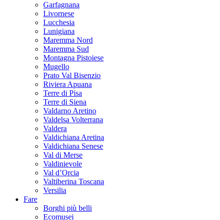
Garfagnana
Livornese
Lucchesia
Lunigiana
Maremma Nord
Maremma Sud
Montagna Pistoiese
Mugello
Prato Val Bisenzio
Riviera Apuana
Terre di Pisa
Terre di Siena
Valdarno Aretino
Valdelsa Volterrana
Valdera
Valdichiana Aretina
Valdichiana Senese
Val di Merse
Valdinievole
Val d’Orcia
Valtiberina Toscana
Versilia
Fare
Borghi più belli
Ecomusei