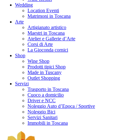
Wedding
Location Eventi
Matrimoni in Toscana
Arte
Artigianato artistico
Maestri in Toscana
Atelier e Gallerie d’Arte
Corsi di Arte
La Gioconda cornici
Shop
Wine Shop
Prodotti tipici Shop
Made in Tuscany
Outlet Shopping
Servizi
Trasporto in Toscana
Cuoco a domicilio
Driver e NCC
Noleggio Auto d’Epoca / Sportive
Noleggio Bici
Servizi Sanitari
Immobili in Toscana