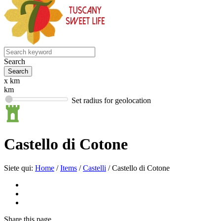
Search
x km
km
Set radius for geolocation
Castello di Cotone
Siete qui:
Home
/
Items
/
Castelli
/
Castello di Cotone
Share
this page