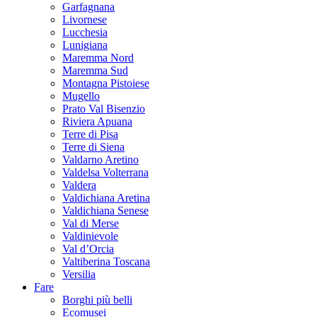
Garfagnana
Livornese
Lucchesia
Lunigiana
Maremma Nord
Maremma Sud
Montagna Pistoiese
Mugello
Prato Val Bisenzio
Riviera Apuana
Terre di Pisa
Terre di Siena
Valdarno Aretino
Valdelsa Volterrana
Valdera
Valdichiana Aretina
Valdichiana Senese
Val di Merse
Valdinievole
Val d’Orcia
Valtiberina Toscana
Versilia
Fare
Borghi più belli
Ecomusei