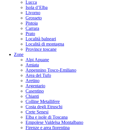
Lucca
Isola d’Elba
Livorno
Grosseto
Pistoia
Carrara
Prato
Località balneari
Località di montagna
Province toscane
Zone
Alpi Apuane
Amiata
Appennino Tosco-Emiliano
Area del Tufo
Aretino
Argentario
Casentino
Chianti
Colline Metallifere
Costa degli Etruschi
Crete Senesi
Elba e isole di Toscana
Empolese Valdelsa Montalbano
Firenze e area fiorentina