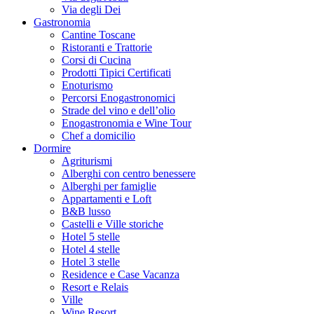
Via degli Dei
Gastronomia
Cantine Toscane
Ristoranti e Trattorie
Corsi di Cucina
Prodotti Tipici Certificati
Enoturismo
Percorsi Enogastronomici
Strade del vino e dell’olio
Enogastronomia e Wine Tour
Chef a domicilio
Dormire
Agriturismi
Alberghi con centro benessere
Alberghi per famiglie
Appartamenti e Loft
B&B lusso
Castelli e Ville storiche
Hotel 5 stelle
Hotel 4 stelle
Hotel 3 stelle
Residence e Case Vacanza
Resort e Relais
Ville
Wine Resort