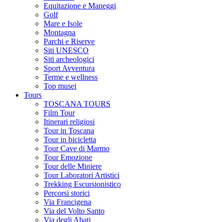
Equitazione e Maneggi
Golf
Mare e Isole
Montagna
Parchi e Riserve
Siti UNESCO
Siti archeologici
Sport Avventura
Terme e wellness
Top musei
Tours
TOSCANA TOURS
Film Tour
Itinerari religiosi
Tour in Toscana
Tour in bicicletta
Tour Cave di Marmo
Tour Emozione
Tour delle Miniere
Tour Laboratori Artistici
Trekking Escursionistico
Percorsi storici
Via Francigena
Via del Volto Santo
Via degli Abati