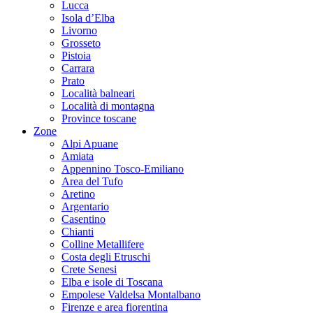
Lucca
Isola d’Elba
Livorno
Grosseto
Pistoia
Carrara
Prato
Località balneari
Località di montagna
Province toscane
Zone
Alpi Apuane
Amiata
Appennino Tosco-Emiliano
Area del Tufo
Aretino
Argentario
Casentino
Chianti
Colline Metallifere
Costa degli Etruschi
Crete Senesi
Elba e isole di Toscana
Empolese Valdelsa Montalbano
Firenze e area fiorentina