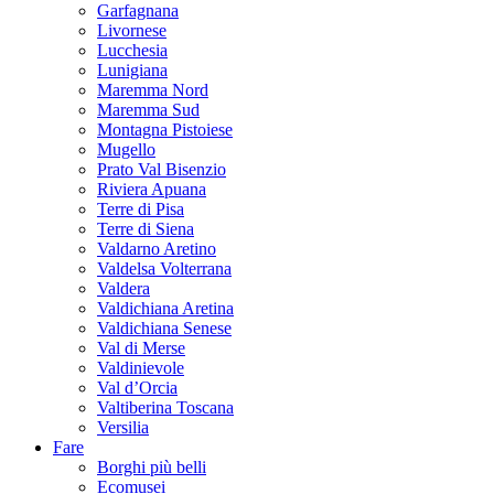
Garfagnana
Livornese
Lucchesia
Lunigiana
Maremma Nord
Maremma Sud
Montagna Pistoiese
Mugello
Prato Val Bisenzio
Riviera Apuana
Terre di Pisa
Terre di Siena
Valdarno Aretino
Valdelsa Volterrana
Valdera
Valdichiana Aretina
Valdichiana Senese
Val di Merse
Valdinievole
Val d’Orcia
Valtiberina Toscana
Versilia
Fare
Borghi più belli
Ecomusei