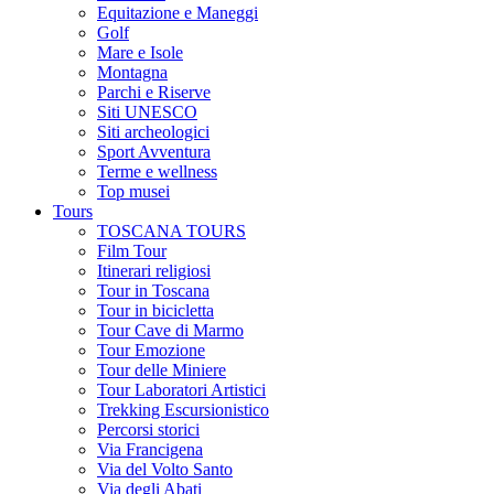
Equitazione e Maneggi
Golf
Mare e Isole
Montagna
Parchi e Riserve
Siti UNESCO
Siti archeologici
Sport Avventura
Terme e wellness
Top musei
Tours
TOSCANA TOURS
Film Tour
Itinerari religiosi
Tour in Toscana
Tour in bicicletta
Tour Cave di Marmo
Tour Emozione
Tour delle Miniere
Tour Laboratori Artistici
Trekking Escursionistico
Percorsi storici
Via Francigena
Via del Volto Santo
Via degli Abati