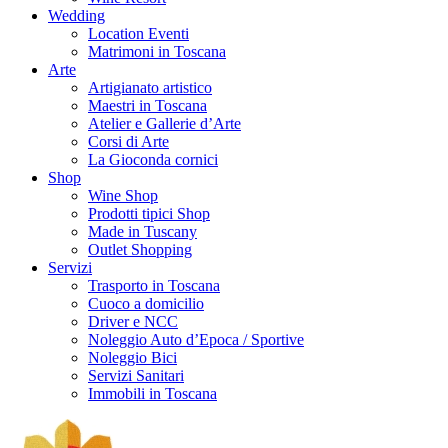
Wedding
Location Eventi
Matrimoni in Toscana
Arte
Artigianato artistico
Maestri in Toscana
Atelier e Gallerie d’Arte
Corsi di Arte
La Gioconda cornici
Shop
Wine Shop
Prodotti tipici Shop
Made in Tuscany
Outlet Shopping
Servizi
Trasporto in Toscana
Cuoco a domicilio
Driver e NCC
Noleggio Auto d’Epoca / Sportive
Noleggio Bici
Servizi Sanitari
Immobili in Toscana