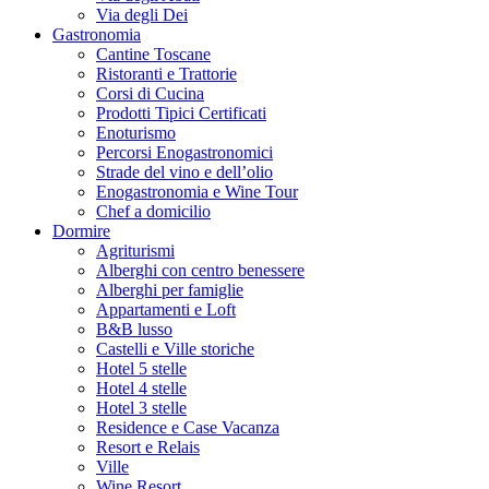
Via degli Dei
Gastronomia
Cantine Toscane
Ristoranti e Trattorie
Corsi di Cucina
Prodotti Tipici Certificati
Enoturismo
Percorsi Enogastronomici
Strade del vino e dell’olio
Enogastronomia e Wine Tour
Chef a domicilio
Dormire
Agriturismi
Alberghi con centro benessere
Alberghi per famiglie
Appartamenti e Loft
B&B lusso
Castelli e Ville storiche
Hotel 5 stelle
Hotel 4 stelle
Hotel 3 stelle
Residence e Case Vacanza
Resort e Relais
Ville
Wine Resort