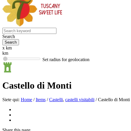
Search
x km
km
Set radius for geolocation
Castello di Monti
Siete qui:
Home
/
Items
/
Castelli
,
castelli visitabili
/
Castello di Monti
Share
this page