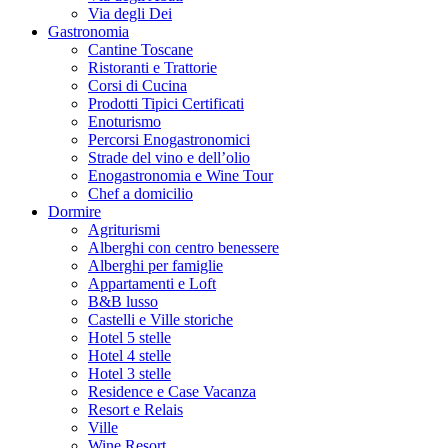
Via degli Dei
Gastronomia
Cantine Toscane
Ristoranti e Trattorie
Corsi di Cucina
Prodotti Tipici Certificati
Enoturismo
Percorsi Enogastronomici
Strade del vino e dell’olio
Enogastronomia e Wine Tour
Chef a domicilio
Dormire
Agriturismi
Alberghi con centro benessere
Alberghi per famiglie
Appartamenti e Loft
B&B lusso
Castelli e Ville storiche
Hotel 5 stelle
Hotel 4 stelle
Hotel 3 stelle
Residence e Case Vacanza
Resort e Relais
Ville
Wine Resort