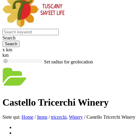
Search
x km
km
Set radius for geolocation
Castello Tricerchi Winery
Siete qui:
Home
/
Items
/
tricerchi
,
Winery
/
Castello Tricerchi Winery