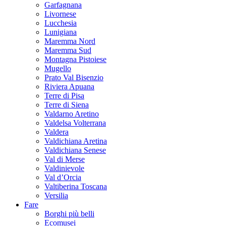
Garfagnana
Livornese
Lucchesia
Lunigiana
Maremma Nord
Maremma Sud
Montagna Pistoiese
Mugello
Prato Val Bisenzio
Riviera Apuana
Terre di Pisa
Terre di Siena
Valdarno Aretino
Valdelsa Volterrana
Valdera
Valdichiana Aretina
Valdichiana Senese
Val di Merse
Valdinievole
Val d’Orcia
Valtiberina Toscana
Versilia
Fare
Borghi più belli
Ecomusei