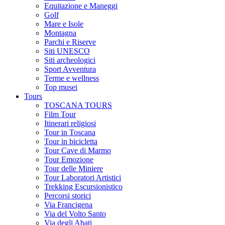
Equitazione e Maneggi
Golf
Mare e Isole
Montagna
Parchi e Riserve
Siti UNESCO
Siti archeologici
Sport Avventura
Terme e wellness
Top musei
Tours
TOSCANA TOURS
Film Tour
Itinerari religiosi
Tour in Toscana
Tour in bicicletta
Tour Cave di Marmo
Tour Emozione
Tour delle Miniere
Tour Laboratori Artistici
Trekking Escursionistico
Percorsi storici
Via Francigena
Via del Volto Santo
Via degli Abati