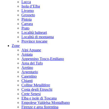
Lucca
Isola d’Elba
Livorno
Grosseto
Pistoia
Carrara
Prato
Località balneari
Località di montagna
Province toscane
Zone
Alpi Apuane
Amiata
Appennino Tosco-Emiliano
Area del Tufo
Aretino
Argentario
Casentino
Chianti
Colline Metallifere
Costa degli Etruschi
Crete Senesi
Elba e isole di Toscana
Empolese Valdelsa Montalbano
Firenze e area fiorentina