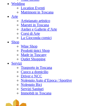
Wedding
Location Eventi
Matrimoni in Toscana
Arte
Artigianato artistico
Maestri in Toscana
Atelier e Gallerie d’Arte
Corsi di Arte
La Gioconda cornici
Shop
Wine Shop
Prodotti tipici Shop
Made in Tuscany
Outlet Shopping
Servizi
Trasporto in Toscana
Cuoco a domicilio
Driver e NCC
Noleggio Auto d’Epoca / Sportive
Noleggio Bici
Servizi Sanitari
Immobili in Toscana