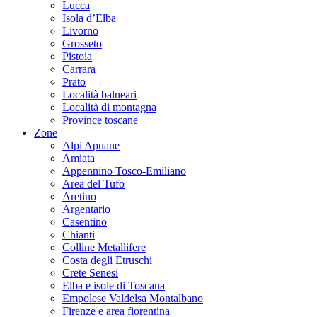
Lucca
Isola d’Elba
Livorno
Grosseto
Pistoia
Carrara
Prato
Località balneari
Località di montagna
Province toscane
Zone
Alpi Apuane
Amiata
Appennino Tosco-Emiliano
Area del Tufo
Aretino
Argentario
Casentino
Chianti
Colline Metallifere
Costa degli Etruschi
Crete Senesi
Elba e isole di Toscana
Empolese Valdelsa Montalbano
Firenze e area fiorentina