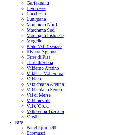
Garfagnana
Livornese
Lucchesia
Lunigiana
Maremma Nord
Maremma Sud
Montagna Pistoiese
Mugello
Prato Val Bisenzio
Riviera Apuana
Terre di Pisa
Terre di Siena
Valdarno Aretino
Valdelsa Volterrana
Valdera
Valdichiana Aretina
Valdichiana Senese
Val di Merse
Valdinievole
Val d’Orcia
Valtiberina Toscana
Versilia
Fare
Borghi più belli
Ecomusei