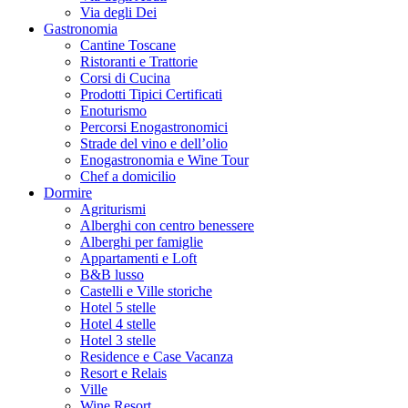
Via degli Dei
Gastronomia
Cantine Toscane
Ristoranti e Trattorie
Corsi di Cucina
Prodotti Tipici Certificati
Enoturismo
Percorsi Enogastronomici
Strade del vino e dell’olio
Enogastronomia e Wine Tour
Chef a domicilio
Dormire
Agriturismi
Alberghi con centro benessere
Alberghi per famiglie
Appartamenti e Loft
B&B lusso
Castelli e Ville storiche
Hotel 5 stelle
Hotel 4 stelle
Hotel 3 stelle
Residence e Case Vacanza
Resort e Relais
Ville
Wine Resort