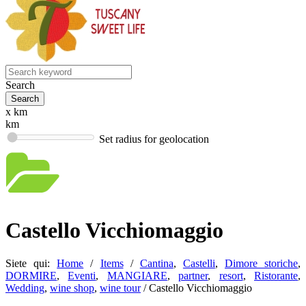
Search
x km
km
Set radius for geolocation
Castello Vicchiomaggio
Siete qui:
Home
/
Items
/
Cantina
,
Castelli
,
Dimore storiche
,
DORMIRE
,
Eventi
,
MANGIARE
,
partner
,
resort
,
Ristorante
,
Wedding
,
wine shop
,
wine tour
/
Castello Vicchiomaggio