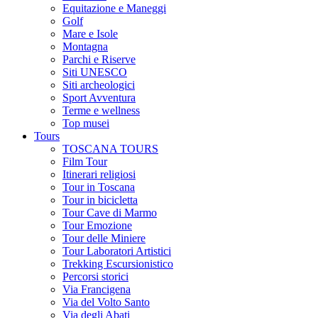
Equitazione e Maneggi
Golf
Mare e Isole
Montagna
Parchi e Riserve
Siti UNESCO
Siti archeologici
Sport Avventura
Terme e wellness
Top musei
Tours
TOSCANA TOURS
Film Tour
Itinerari religiosi
Tour in Toscana
Tour in bicicletta
Tour Cave di Marmo
Tour Emozione
Tour delle Miniere
Tour Laboratori Artistici
Trekking Escursionistico
Percorsi storici
Via Francigena
Via del Volto Santo
Via degli Abati