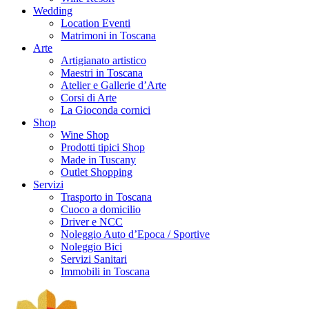
Wedding
Location Eventi
Matrimoni in Toscana
Arte
Artigianato artistico
Maestri in Toscana
Atelier e Gallerie d’Arte
Corsi di Arte
La Gioconda cornici
Shop
Wine Shop
Prodotti tipici Shop
Made in Tuscany
Outlet Shopping
Servizi
Trasporto in Toscana
Cuoco a domicilio
Driver e NCC
Noleggio Auto d’Epoca / Sportive
Noleggio Bici
Servizi Sanitari
Immobili in Toscana