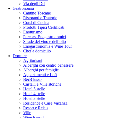
Via degli Dei
Gastronomia
Cantine Toscane
Ristoranti e Trattorie
Corsi di Cucina
Prodotti Tipici Certificati
Enoturismo
Percorsi Enogastronomici
Strade del vino e dell’olio
Enogastronomia e Wine Tour
Chef a domicilio
Dormire
Agriturismi
Alberghi con centro benessere
Alberghi per famiglie
Appartamenti e Loft
B&B lusso
Castelli e Ville storiche
Hotel 5 stelle
Hotel 4 stelle
Hotel 3 stelle
Residence e Case Vacanza
Resort e Relais
Ville
Wine Resort