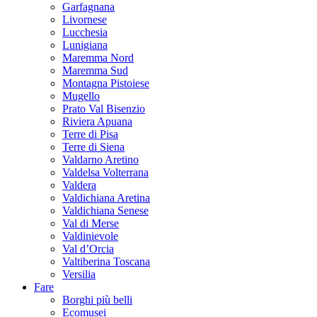
Garfagnana
Livornese
Lucchesia
Lunigiana
Maremma Nord
Maremma Sud
Montagna Pistoiese
Mugello
Prato Val Bisenzio
Riviera Apuana
Terre di Pisa
Terre di Siena
Valdarno Aretino
Valdelsa Volterrana
Valdera
Valdichiana Aretina
Valdichiana Senese
Val di Merse
Valdinievole
Val d’Orcia
Valtiberina Toscana
Versilia
Fare
Borghi più belli
Ecomusei