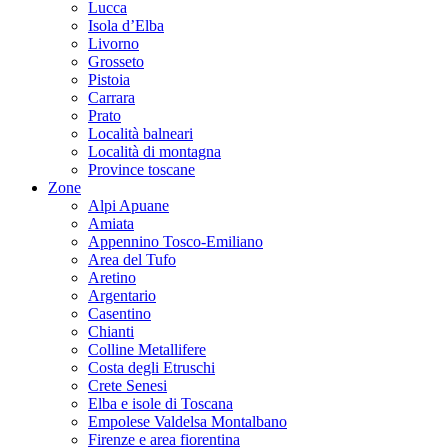
Lucca
Isola d’Elba
Livorno
Grosseto
Pistoia
Carrara
Prato
Località balneari
Località di montagna
Province toscane
Zone
Alpi Apuane
Amiata
Appennino Tosco-Emiliano
Area del Tufo
Aretino
Argentario
Casentino
Chianti
Colline Metallifere
Costa degli Etruschi
Crete Senesi
Elba e isole di Toscana
Empolese Valdelsa Montalbano
Firenze e area fiorentina