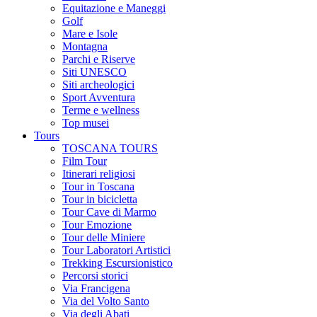
Equitazione e Maneggi
Golf
Mare e Isole
Montagna
Parchi e Riserve
Siti UNESCO
Siti archeologici
Sport Avventura
Terme e wellness
Top musei
Tours
TOSCANA TOURS
Film Tour
Itinerari religiosi
Tour in Toscana
Tour in bicicletta
Tour Cave di Marmo
Tour Emozione
Tour delle Miniere
Tour Laboratori Artistici
Trekking Escursionistico
Percorsi storici
Via Francigena
Via del Volto Santo
Via degli Abati