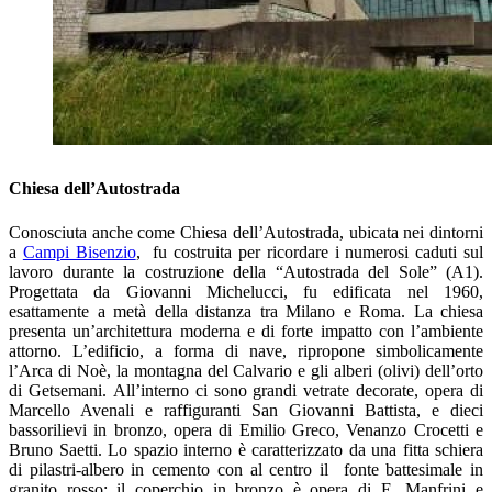
Chiesa dell’Autostrada
Conosciuta anche come Chiesa dell’Autostrada, ubicata nei dintorni
a
Campi Bisenzio
, fu costruita per ricordare i numerosi caduti sul
lavoro durante la costruzione della “Autostrada del Sole” (A1).
Progettata da Giovanni Michelucci, fu edificata nel 1960,
esattamente a metà della distanza tra Milano e Roma. La chiesa
presenta un’architettura moderna e di forte impatto con l’ambiente
attorno. L’edificio, a forma di nave, ripropone simbolicamente
l’Arca di Noè, la montagna del Calvario e gli alberi (olivi) dell’orto
di Getsemani. All’interno ci sono grandi vetrate decorate, opera di
Marcello Avenali e raffiguranti San Giovanni Battista, e dieci
bassorilievi in bronzo, opera di Emilio Greco, Venanzo Crocetti e
Bruno Saetti. Lo spazio interno è caratterizzato da una fitta schiera
di pilastri-albero in cemento con al centro il fonte battesimale in
granito rosso; il coperchio in bronzo è opera di E. Manfrini e