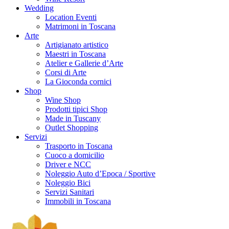
Wedding
Location Eventi
Matrimoni in Toscana
Arte
Artigianato artistico
Maestri in Toscana
Atelier e Gallerie d’Arte
Corsi di Arte
La Gioconda cornici
Shop
Wine Shop
Prodotti tipici Shop
Made in Tuscany
Outlet Shopping
Servizi
Trasporto in Toscana
Cuoco a domicilio
Driver e NCC
Noleggio Auto d’Epoca / Sportive
Noleggio Bici
Servizi Sanitari
Immobili in Toscana