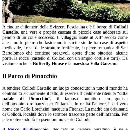
A cinque chilometri della Svizzera Pesciatina c’è il borgo di
Collodi
Castello
, una vera e propria cascata di piccole case addossate sul
pendio di un colle scosceso. Il villaggio risale al XII° secolo come
attestano le pietre che lastricano le strette strade tra case di aspetto
medievale, i resti delle strutture fortificate, la pieve romanica di San
Bartolomeo che contiene pregevoli opere d’arte pittorica, alcune
porte, la rocca (castello di Collodi con un ampio cortile e torri). Da
visitare anche la
Butterfly House
e la maestosa
Villa Garzoni.
Il Parco di Pinocchio
A rendere Collodi Castello un luogo conosciuto in tutto il mondo ha
contribuito sicuramente il fatto di essere ufficialmente ritenuta “
città
natale di Pinocchio
”, il famoso burattino protagonista
dell’omonimo romanzo per l’infanzia. In realtà l’autore, il cui vero
nome era Carlo Lorenzini, nacque a Firenze. La madre era originaria
di Collodi, località dove lo scrittore trascorse parte dell’infanzia. Per
tale motivo adottò lo pseudonimo Carlo Collodi.
Il
Parco di Pinocchio
, dedicato al celebre burattino, è nelle