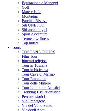
Equitazione e Maneggi
Golf
Mare e Isole
Montagna
Parchi e Riserve
Siti UNESCO
Siti archeologici
Sport Avventura
Terme e wellness
Top musei
Tours
TOSCANA TOURS
Film Tour
Itinerari religiosi
Tour in Toscana
Tour in bicicletta
Tour Cave di Marmo
Tour Emozione
Tour delle Miniere
Tour Laboratori Artistici
Trekking Escursionistico
Percorsi storici
Via Francigena
Via del Volto Santo
Via degli Abati