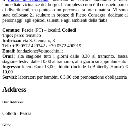
immediate vicinanze del borgo. Il complesso non è il consueto parco
di divertimenti, ma piuttosto un percorso tra arte e natura. Vi sono
state collocate 21 sculture in bronzo di Pietro Consagra, dedicate ai
personaggi, agli episodi salienti e agli ambienti della fiaba.
Comune:
Pescia (PT) – località
Collodi
Tipo:
parco tematico
Indirizzo:
via S. Gennaro, 3
Tel.:
+39 0572 429342 / +39 0572 490919
Email:
fondazione@pinocchio.it
Orari:
alta stagione tutti i giorni dalle 8.30 al tramonto, bassa
stagione festivi dalle 10.00 al tramonto; altri giorni su appuntamento
Ingresso:
intero €uro 13,00, ridotto (include la Butterfly House) €
10,00
Servizi:
laboratori per bambini € 3,00 con prenotazione obbligatoria
Address
Our Address:
Collodi - Pescia
GPS: