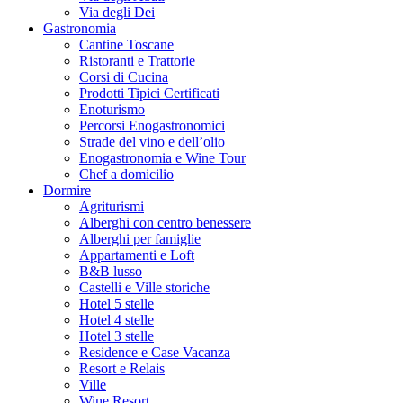
Via degli Dei
Gastronomia
Cantine Toscane
Ristoranti e Trattorie
Corsi di Cucina
Prodotti Tipici Certificati
Enoturismo
Percorsi Enogastronomici
Strade del vino e dell’olio
Enogastronomia e Wine Tour
Chef a domicilio
Dormire
Agriturismi
Alberghi con centro benessere
Alberghi per famiglie
Appartamenti e Loft
B&B lusso
Castelli e Ville storiche
Hotel 5 stelle
Hotel 4 stelle
Hotel 3 stelle
Residence e Case Vacanza
Resort e Relais
Ville
Wine Resort