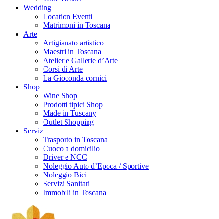
Wedding
Location Eventi
Matrimoni in Toscana
Arte
Artigianato artistico
Maestri in Toscana
Atelier e Gallerie d’Arte
Corsi di Arte
La Gioconda cornici
Shop
Wine Shop
Prodotti tipici Shop
Made in Tuscany
Outlet Shopping
Servizi
Trasporto in Toscana
Cuoco a domicilio
Driver e NCC
Noleggio Auto d’Epoca / Sportive
Noleggio Bici
Servizi Sanitari
Immobili in Toscana