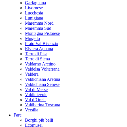
Garfagnana
Livornese
Lucchesia
Lunigiana
Maremma Nord
Maremma Sud
Montagna Pistoiese
Mugello
Prato Val Bisenzio
Riviera Apuana
Terre di Pisa
Terre di Siena
Valdarno Aretino
Valdelsa Volterrana
Valdera
Valdichiana Aretina
Valdichiana Senese
Val di Merse
Valdinievole
Val d’Orcia
Valtiberina Toscana
Versilia
Fare
Borghi più belli
Ecomusei