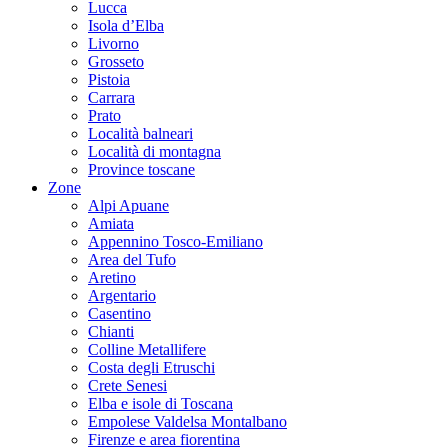
Lucca
Isola d’Elba
Livorno
Grosseto
Pistoia
Carrara
Prato
Località balneari
Località di montagna
Province toscane
Zone
Alpi Apuane
Amiata
Appennino Tosco-Emiliano
Area del Tufo
Aretino
Argentario
Casentino
Chianti
Colline Metallifere
Costa degli Etruschi
Crete Senesi
Elba e isole di Toscana
Empolese Valdelsa Montalbano
Firenze e area fiorentina