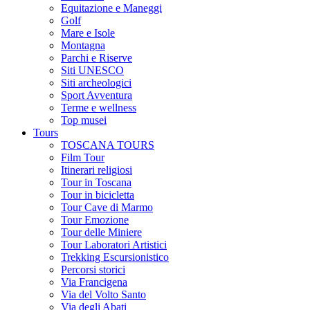
Equitazione e Maneggi
Golf
Mare e Isole
Montagna
Parchi e Riserve
Siti UNESCO
Siti archeologici
Sport Avventura
Terme e wellness
Top musei
Tours
TOSCANA TOURS
Film Tour
Itinerari religiosi
Tour in Toscana
Tour in bicicletta
Tour Cave di Marmo
Tour Emozione
Tour delle Miniere
Tour Laboratori Artistici
Trekking Escursionistico
Percorsi storici
Via Francigena
Via del Volto Santo
Via degli Abati