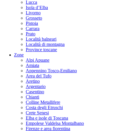
Lucca
Isola d’Elba
Livorno
Grosseto
Pistoia
Carrara
Prato
Località balneari
Località di montagna
Province toscane
Zone
Alpi Apuane
Amiata
Appennino Tosco-Emiliano
Area del Tufo
Aretino
Argentario
Casentino
Chianti
Colline Metallifere
Costa degli Etruschi
Crete Senesi
Elba e isole di Toscana
Empolese Valdelsa Montalbano
Firenze e area fiorentina