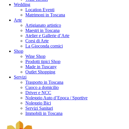
Wedding
Location Eventi
Matrimoni in Toscana
Arte
Artigianato artistico
Maestri in Toscana
Atelier e Gallerie d’Arte
Corsi di Arte
La Gioconda cornici
Shop
Wine Shop
Prodotti tipici Shop
Made in Tuscany
Outlet Shopping
Servizi
Trasporto in Toscana
Cuoco a domicilio
Driver e NCC
Noleggio Auto d’Epoca / Sportive
Noleggio Bici
Servizi Sanitari
Immobili in Toscana