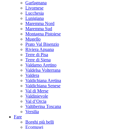
Garfagnana
Livornese
Lucchesia
Lunigiana
Maremma Nord
Maremma Sud
Montagna Pistoiese
Mugello
Prato Val Bisenzio
Riviera Apuana
Terre di Pisa
Terre di Siena
Valdarno Aretino
Valdelsa Volterrana
Valdera
Valdichiana Aretina
Valdichiana Senese
Val di Merse
Valdinievole
Val d’Orcia
Valtiberina Toscana
Versilia
Fare
Borghi più belli
Ecomusei