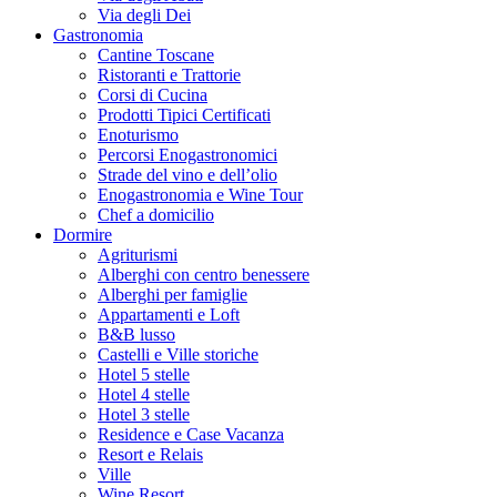
Via degli Dei
Gastronomia
Cantine Toscane
Ristoranti e Trattorie
Corsi di Cucina
Prodotti Tipici Certificati
Enoturismo
Percorsi Enogastronomici
Strade del vino e dell’olio
Enogastronomia e Wine Tour
Chef a domicilio
Dormire
Agriturismi
Alberghi con centro benessere
Alberghi per famiglie
Appartamenti e Loft
B&B lusso
Castelli e Ville storiche
Hotel 5 stelle
Hotel 4 stelle
Hotel 3 stelle
Residence e Case Vacanza
Resort e Relais
Ville
Wine Resort