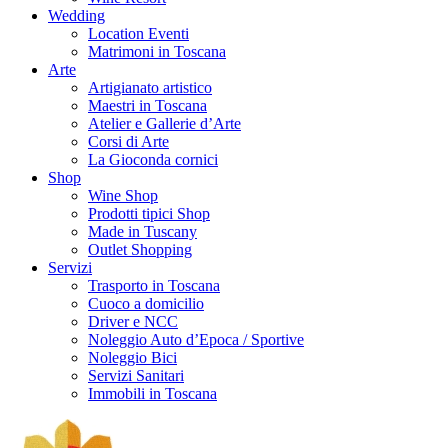
Wedding
Location Eventi
Matrimoni in Toscana
Arte
Artigianato artistico
Maestri in Toscana
Atelier e Gallerie d’Arte
Corsi di Arte
La Gioconda cornici
Shop
Wine Shop
Prodotti tipici Shop
Made in Tuscany
Outlet Shopping
Servizi
Trasporto in Toscana
Cuoco a domicilio
Driver e NCC
Noleggio Auto d’Epoca / Sportive
Noleggio Bici
Servizi Sanitari
Immobili in Toscana