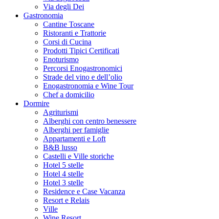
Via degli Dei
Gastronomia
Cantine Toscane
Ristoranti e Trattorie
Corsi di Cucina
Prodotti Tipici Certificati
Enoturismo
Percorsi Enogastronomici
Strade del vino e dell’olio
Enogastronomia e Wine Tour
Chef a domicilio
Dormire
Agriturismi
Alberghi con centro benessere
Alberghi per famiglie
Appartamenti e Loft
B&B lusso
Castelli e Ville storiche
Hotel 5 stelle
Hotel 4 stelle
Hotel 3 stelle
Residence e Case Vacanza
Resort e Relais
Ville
Wine Resort