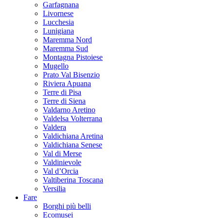
Garfagnana
Livornese
Lucchesia
Lunigiana
Maremma Nord
Maremma Sud
Montagna Pistoiese
Mugello
Prato Val Bisenzio
Riviera Apuana
Terre di Pisa
Terre di Siena
Valdarno Aretino
Valdelsa Volterrana
Valdera
Valdichiana Aretina
Valdichiana Senese
Val di Merse
Valdinievole
Val d’Orcia
Valtiberina Toscana
Versilia
Fare
Borghi più belli
Ecomusei