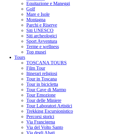
Equitazione e Maneggi
Golf
Mare e Isole
Montagna
Parchi e Riserve
Siti UNESCO
Siti archeologici
Sport Avventura
Terme e wellness
Top musei
Tours
TOSCANA TOURS
Film Tour
Itinerari religiosi
Tour in Toscana
Tour in bicicletta
Tour Cave di Marmo
Tour Emozione
Tour delle Miniere
Tour Laboratori Artistici
Trekking Escursionistico
Percorsi storici
Via Francigena
Via del Volto Santo
Via degli Abati