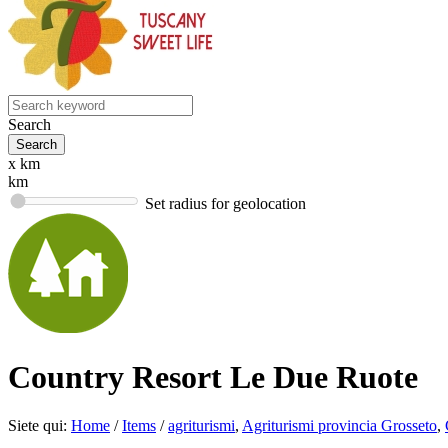
Search
x km
km
Set radius for geolocation
Country Resort Le Due Ruote
Siete qui:
Home
/
Items
/
agriturismi
,
Agriturismi provincia Grosseto
,