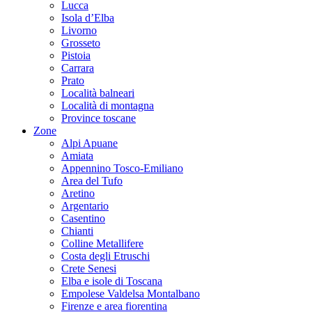
Lucca
Isola d’Elba
Livorno
Grosseto
Pistoia
Carrara
Prato
Località balneari
Località di montagna
Province toscane
Zone
Alpi Apuane
Amiata
Appennino Tosco-Emiliano
Area del Tufo
Aretino
Argentario
Casentino
Chianti
Colline Metallifere
Costa degli Etruschi
Crete Senesi
Elba e isole di Toscana
Empolese Valdelsa Montalbano
Firenze e area fiorentina