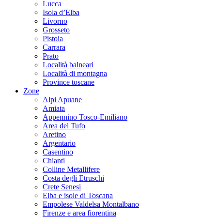
Lucca
Isola d’Elba
Livorno
Grosseto
Pistoia
Carrara
Prato
Località balneari
Località di montagna
Province toscane
Zone
Alpi Apuane
Amiata
Appennino Tosco-Emiliano
Area del Tufo
Aretino
Argentario
Casentino
Chianti
Colline Metallifere
Costa degli Etruschi
Crete Senesi
Elba e isole di Toscana
Empolese Valdelsa Montalbano
Firenze e area fiorentina