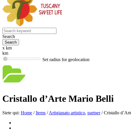
Search
x km
km
Set radius for geolocation
Cristallo d’Arte Mario Belli
Siete qui:
Home
/
Items
/
Artigianato artistico
,
partner
/
Cristallo d’Ar