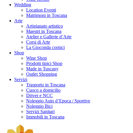
Wedding
Location Eventi
Matrimoni in Toscana
Arte
Artigianato artistico
Maestri in Toscana
Atelier e Gallerie d’Arte
Corsi di Arte
La Gioconda cornici
Shop
Wine Shop
Prodotti tipici Shop
Made in Tuscany
Outlet Shopping
Servizi
Trasporto in Toscana
Cuoco a domicilio
Driver e NCC
Noleggio Auto d’Epoca / Sportive
Noleggio Bici
Servizi Sanitari
Immobili in Toscana