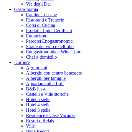
Via degli Dei
Gastronomia
Cantine Toscane
Ristoranti e Trattorie
Corsi di Cucina
Prodotti Tipici Certificati
Enoturismo
Percorsi Enogastronomici
Strade del vino e dell’olio
Enogastronomia e Wine Tour
Chef a domicilio
Dormire
Agriturismi
Alberghi con centro benessere
Alberghi per famiglie
Appartamenti e Loft
B&B lusso
Castelli e Ville storiche
Hotel 5 stelle
Hotel 4 stelle
Hotel 3 stelle
Residence e Case Vacanza
Resort e Relais
Ville
Wine Resort