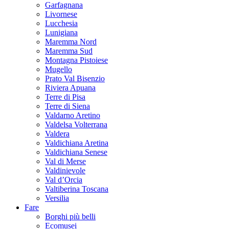
Garfagnana
Livornese
Lucchesia
Lunigiana
Maremma Nord
Maremma Sud
Montagna Pistoiese
Mugello
Prato Val Bisenzio
Riviera Apuana
Terre di Pisa
Terre di Siena
Valdarno Aretino
Valdelsa Volterrana
Valdera
Valdichiana Aretina
Valdichiana Senese
Val di Merse
Valdinievole
Val d’Orcia
Valtiberina Toscana
Versilia
Fare
Borghi più belli
Ecomusei