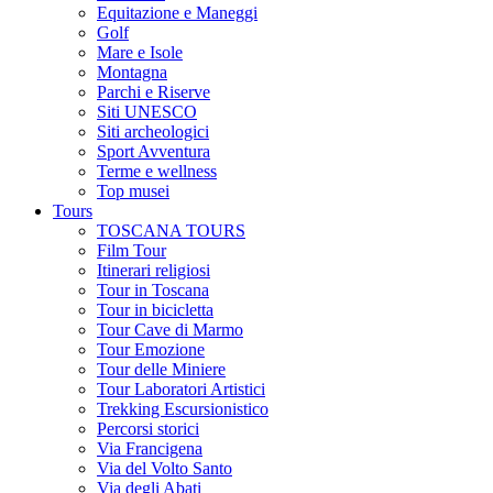
Equitazione e Maneggi
Golf
Mare e Isole
Montagna
Parchi e Riserve
Siti UNESCO
Siti archeologici
Sport Avventura
Terme e wellness
Top musei
Tours
TOSCANA TOURS
Film Tour
Itinerari religiosi
Tour in Toscana
Tour in bicicletta
Tour Cave di Marmo
Tour Emozione
Tour delle Miniere
Tour Laboratori Artistici
Trekking Escursionistico
Percorsi storici
Via Francigena
Via del Volto Santo
Via degli Abati