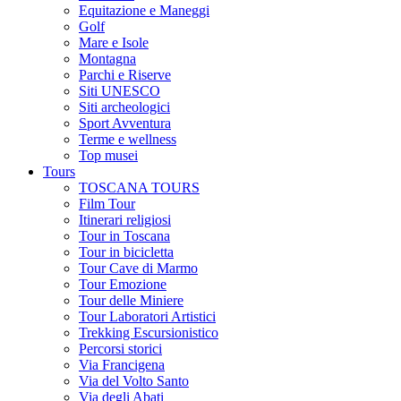
Equitazione e Maneggi
Golf
Mare e Isole
Montagna
Parchi e Riserve
Siti UNESCO
Siti archeologici
Sport Avventura
Terme e wellness
Top musei
Tours
TOSCANA TOURS
Film Tour
Itinerari religiosi
Tour in Toscana
Tour in bicicletta
Tour Cave di Marmo
Tour Emozione
Tour delle Miniere
Tour Laboratori Artistici
Trekking Escursionistico
Percorsi storici
Via Francigena
Via del Volto Santo
Via degli Abati