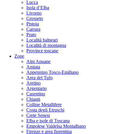
Lucca
Isola d’Elba
Livorno
Grosseto
Pistoia
Carrara
Prato
Località balneari
Località di montagna
Province toscane
Zone
Alpi Apuane
Amiata
Appennino Tosco-Emiliano
Area del Tufo
Aretino
Argentario
Casentino
Chianti
Colline Metallifere
Costa degli Etruschi
Crete Senesi
Elba e isole di Toscana
Empolese Valdelsa Montalbano
Firenze e area fiorentina