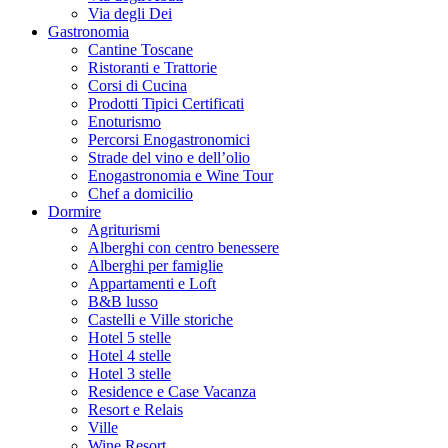
Via degli Dei
Gastronomia
Cantine Toscane
Ristoranti e Trattorie
Corsi di Cucina
Prodotti Tipici Certificati
Enoturismo
Percorsi Enogastronomici
Strade del vino e dell’olio
Enogastronomia e Wine Tour
Chef a domicilio
Dormire
Agriturismi
Alberghi con centro benessere
Alberghi per famiglie
Appartamenti e Loft
B&B lusso
Castelli e Ville storiche
Hotel 5 stelle
Hotel 4 stelle
Hotel 3 stelle
Residence e Case Vacanza
Resort e Relais
Ville
Wine Resort