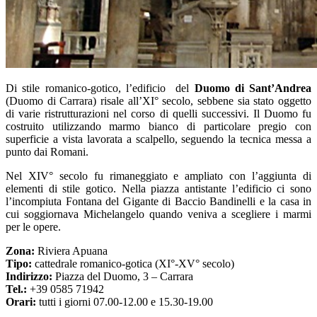
Di stile romanico-gotico, l’edificio del
Duomo di Sant’Andrea
(Duomo di Carrara) risale all’XI° secolo, sebbene sia stato oggetto
di varie ristrutturazioni nel corso di quelli successivi. Il Duomo fu
costruito utilizzando marmo bianco di particolare pregio con
superficie a vista lavorata a scalpello, seguendo la tecnica messa a
punto dai Romani.
Nel XIV° secolo fu rimaneggiato e ampliato con l’aggiunta di
elementi di stile gotico. Nella piazza antistante l’edificio ci sono
l’incompiuta Fontana del Gigante di Baccio Bandinelli e la casa in
cui soggiornava Michelangelo quando veniva a scegliere i marmi
per le opere.
Zona:
Riviera Apuana
Tipo:
cattedrale romanico-gotica (XI°-XV° secolo)
Indirizzo:
Piazza del Duomo, 3 – Carrara
Tel.:
+39 0585 71942
Orari:
tutti i giorni 07.00-12.00 e 15.30-19.00