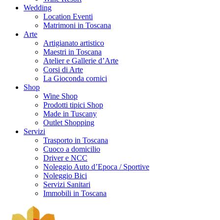
Wedding
Location Eventi
Matrimoni in Toscana
Arte
Artigianato artistico
Maestri in Toscana
Atelier e Gallerie d’Arte
Corsi di Arte
La Gioconda cornici
Shop
Wine Shop
Prodotti tipici Shop
Made in Tuscany
Outlet Shopping
Servizi
Trasporto in Toscana
Cuoco a domicilio
Driver e NCC
Noleggio Auto d’Epoca / Sportive
Noleggio Bici
Servizi Sanitari
Immobili in Toscana