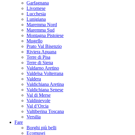
Garfagnana
Livornese
Lucchesia
Lunigiana
Maremma Nord
Maremma Sud
Montagna Pistoiese
Mugello
Prato Val Bisenzio
Riviera Apuana
Terre di Pisa
Terre di Siena
Valdarno Aretino
Valdelsa Volterrana
Valdera
Valdichiana Aretina
Valdichiana Senese
Val di Merse
Valdinievole
Val d’Orcia
Valtiberina Toscana
Versilia
Fare
Borghi più belli
Ecomusei