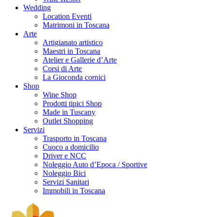
Wedding
Location Eventi
Matrimoni in Toscana
Arte
Artigianato artistico
Maestri in Toscana
Atelier e Gallerie d’Arte
Corsi di Arte
La Gioconda cornici
Shop
Wine Shop
Prodotti tipici Shop
Made in Tuscany
Outlet Shopping
Servizi
Trasporto in Toscana
Cuoco a domicilio
Driver e NCC
Noleggio Auto d’Epoca / Sportive
Noleggio Bici
Servizi Sanitari
Immobili in Toscana