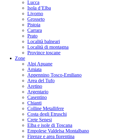
Lucca
Isola d’Elba
Livorno
Grosseto
Pistoia
Carrara
Prato
Località balneari
Località di montagna
Province toscane
Zone
Alpi Apuane
Amiata
Appennino Tosco-Emiliano
Area del Tufo
Aretino
Argentario
Casentino
Chianti
Colline Metallifere
Costa degli Etruschi
Crete Senesi
Elba e isole di Toscana
Empolese Valdelsa Montalbano
Firenze e area fiorentina