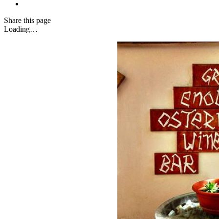
Share
this page
Loading…