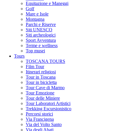
Equitazione e Maneggi
Golf
Mare e Isole
Montagna
Parchi e Riserve
Siti UNESCO
Siti archeologici
Sport Avventura
Terme e wellness
Top musei
Tours
TOSCANA TOURS
Film Tour
Itinerari religiosi
Tour in Toscana
Tour in bicicletta
Tour Cave di Marmo
Tour Emozione
Tour delle Miniere
Tour Laboratori Artistici
Trekking Escursionistico
Percorsi storici
Via Francigena
Via del Volto Santo
Via degli Abati