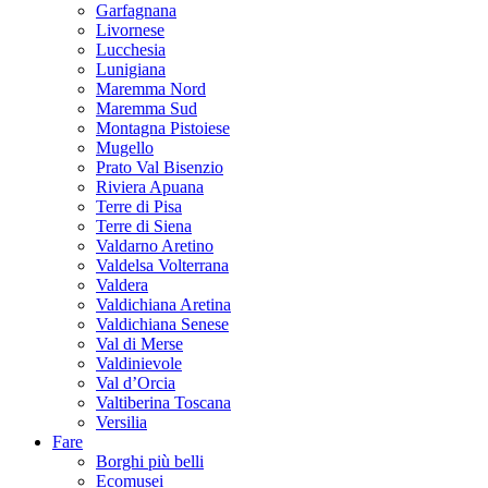
Garfagnana
Livornese
Lucchesia
Lunigiana
Maremma Nord
Maremma Sud
Montagna Pistoiese
Mugello
Prato Val Bisenzio
Riviera Apuana
Terre di Pisa
Terre di Siena
Valdarno Aretino
Valdelsa Volterrana
Valdera
Valdichiana Aretina
Valdichiana Senese
Val di Merse
Valdinievole
Val d’Orcia
Valtiberina Toscana
Versilia
Fare
Borghi più belli
Ecomusei