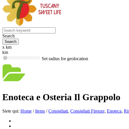
Search
x km
km
Set radius for geolocation
Enoteca e Osteria Il Grappolo
Siete qui:
Home
/
Items
/
Consigliati
,
Consigliati Firenze
,
Enoteca
,
Ri