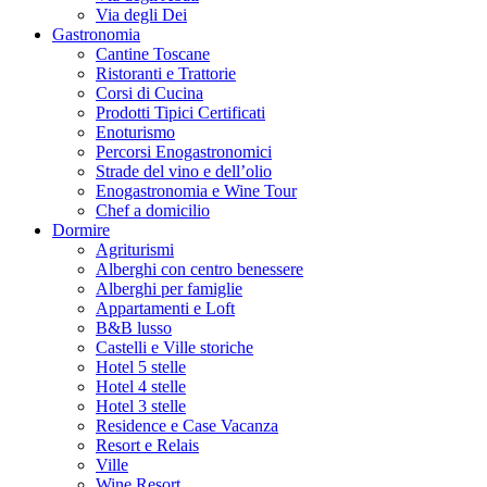
Via degli Dei
Gastronomia
Cantine Toscane
Ristoranti e Trattorie
Corsi di Cucina
Prodotti Tipici Certificati
Enoturismo
Percorsi Enogastronomici
Strade del vino e dell’olio
Enogastronomia e Wine Tour
Chef a domicilio
Dormire
Agriturismi
Alberghi con centro benessere
Alberghi per famiglie
Appartamenti e Loft
B&B lusso
Castelli e Ville storiche
Hotel 5 stelle
Hotel 4 stelle
Hotel 3 stelle
Residence e Case Vacanza
Resort e Relais
Ville
Wine Resort