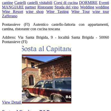
cantine
Castelli
castelli visitabili
Corsi di cucina
DORMIRE
Eventi
MANGIARE
partner
Ristorante
Strada del vino
Wedding
wedding
Wine Resort
wine shop
Wine Tasting
Wine Tour
wine tour
Zafferano
Pontassieve (FI) Autentico castello-fattoria con appartamenti,
cantina, ristorante con cucina toscana
Address:
Via Santa Brigida, 9 - località Santa Brigida - 50060
Pontassieve (FI)
View Detail