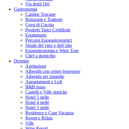
Via degli Dei
Gastronomia
Cantine Toscane
Ristoranti e Trattorie
Corsi di Cucina
Prodotti Tipici Certificati
Enoturismo
Percorsi Enogastronomici
Strade del vino e dell’olio
Enogastronomia e Wine Tour
Chef a domicilio
Dormire
Agriturismi
Alberghi con centro benessere
Alberghi per famiglie
Appartamenti e Loft
B&B lusso
Castelli e Ville storiche
Hotel 5 stelle
Hotel 4 stelle
Hotel 3 stelle
Residence e Case Vacanza
Resort e Relais
Ville
Wine Resort