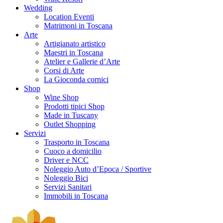
Wedding
Location Eventi
Matrimoni in Toscana
Arte
Artigianato artistico
Maestri in Toscana
Atelier e Gallerie d’Arte
Corsi di Arte
La Gioconda cornici
Shop
Wine Shop
Prodotti tipici Shop
Made in Tuscany
Outlet Shopping
Servizi
Trasporto in Toscana
Cuoco a domicilio
Driver e NCC
Noleggio Auto d’Epoca / Sportive
Noleggio Bici
Servizi Sanitari
Immobili in Toscana