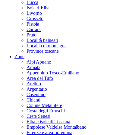
Lucca
Isola d’Elba
Livorno
Grosseto
Pistoia
Carrara
Prato
Località balneari
Località di montagna
Province toscane
Zone
Alpi Apuane
Amiata
Appennino Tosco-Emiliano
Area del Tufo
Aretino
Argentario
Casentino
Chianti
Colline Metallifere
Costa degli Etruschi
Crete Senesi
Elba e isole di Toscana
Empolese Valdelsa Montalbano
Firenze e area fiorentina