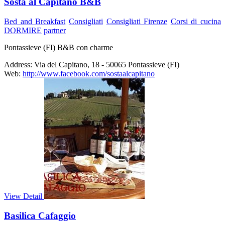
Sosta al Capitano B&B
Bed and Breakfast
Consigliati
Consigliati Firenze
Corsi di cucina
DORMIRE
partner
Pontassieve (FI) B&B con charme
Address:
Via del Capitano, 18 - 50065 Pontassieve (FI)
Web:
http://www.facebook.com/sostaalcapitano
View Detail
Basilica Cafaggio