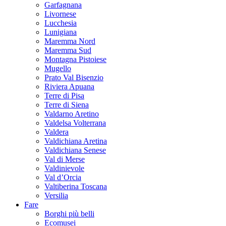
Garfagnana
Livornese
Lucchesia
Lunigiana
Maremma Nord
Maremma Sud
Montagna Pistoiese
Mugello
Prato Val Bisenzio
Riviera Apuana
Terre di Pisa
Terre di Siena
Valdarno Aretino
Valdelsa Volterrana
Valdera
Valdichiana Aretina
Valdichiana Senese
Val di Merse
Valdinievole
Val d’Orcia
Valtiberina Toscana
Versilia
Fare
Borghi più belli
Ecomusei