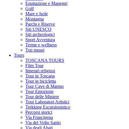
Equitazione e Maneggi
Golf
Mare e Isole
Montagna
Parchi e Riserve
Siti UNESCO
Siti archeologici
Sport Avventura
Terme e wellness
Top musei
Tours
TOSCANA TOURS
Film Tour
Itinerari religiosi
Tour in Toscana
Tour in bicicletta
Tour Cave di Marmo
Tour Emozione
Tour delle Miniere
Tour Laboratori Artistici
Trekking Escursionistico
Percorsi storici
Via Francigena
Via del Volto Santo
Via degli Abati