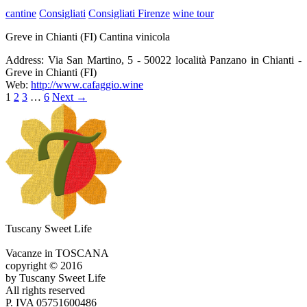
cantine
Consigliati
Consigliati Firenze
wine tour
Greve in Chianti (FI) Cantina vinicola
Address:
Via San Martino, 5 - 50022 località Panzano in Chianti -
Greve in Chianti (FI)
Web:
http://www.cafaggio.wine
1
2
3
…
6
Next
→
Tuscany Sweet Life
Vacanze in TOSCANA
copyright © 2016
by Tuscany Sweet Life
All rights reserved
P. IVA 05751600486