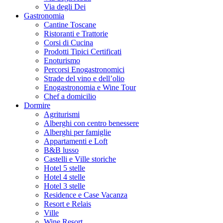
Via degli Dei
Gastronomia
Cantine Toscane
Ristoranti e Trattorie
Corsi di Cucina
Prodotti Tipici Certificati
Enoturismo
Percorsi Enogastronomici
Strade del vino e dell’olio
Enogastronomia e Wine Tour
Chef a domicilio
Dormire
Agriturismi
Alberghi con centro benessere
Alberghi per famiglie
Appartamenti e Loft
B&B lusso
Castelli e Ville storiche
Hotel 5 stelle
Hotel 4 stelle
Hotel 3 stelle
Residence e Case Vacanza
Resort e Relais
Ville
Wine Resort