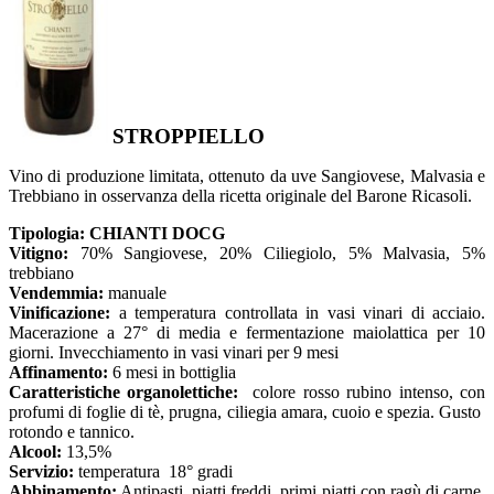
STROPPIELLO
Vino di produzione limitata, ottenuto da uve Sangiovese, Malvasia e
Trebbiano in osservanza della ricetta originale del Barone Ricasoli.
Tipologia:
CHIANTI DOCG
Vitigno:
70% Sangiovese, 20% Ciliegiolo, 5% Malvasia, 5%
trebbiano
Vendemmia:
manuale
Vinificazione:
a temperatura controllata in vasi vinari di acciaio.
Macerazione a 27° di media e fermentazione maiolattica per 10
giorni. Invecchiamento in vasi vinari per 9 mesi
Affinamento:
6 mesi in bottiglia
Caratteristiche organolettiche:
colore rosso rubino intenso, con
profumi di foglie di tè, prugna, ciliegia amara, cuoio e spezia. Gusto
rotondo e tannico.
Alcool:
13,5%
Servizio:
temperatura 18° gradi
Abbinamento:
Antipasti, piatti freddi, primi piatti con ragù di carne,