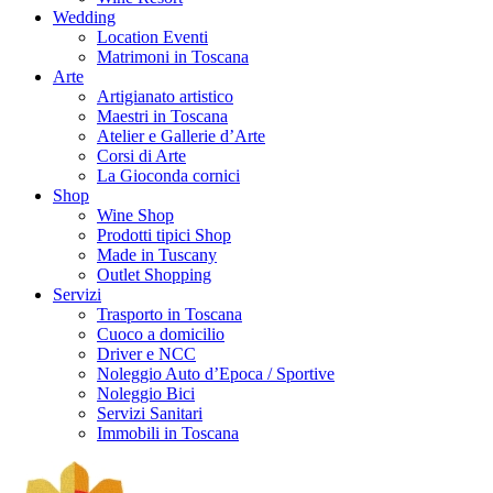
Wedding
Location Eventi
Matrimoni in Toscana
Arte
Artigianato artistico
Maestri in Toscana
Atelier e Gallerie d’Arte
Corsi di Arte
La Gioconda cornici
Shop
Wine Shop
Prodotti tipici Shop
Made in Tuscany
Outlet Shopping
Servizi
Trasporto in Toscana
Cuoco a domicilio
Driver e NCC
Noleggio Auto d’Epoca / Sportive
Noleggio Bici
Servizi Sanitari
Immobili in Toscana