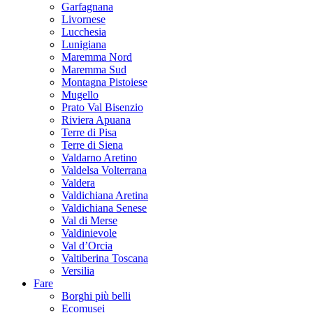
Garfagnana
Livornese
Lucchesia
Lunigiana
Maremma Nord
Maremma Sud
Montagna Pistoiese
Mugello
Prato Val Bisenzio
Riviera Apuana
Terre di Pisa
Terre di Siena
Valdarno Aretino
Valdelsa Volterrana
Valdera
Valdichiana Aretina
Valdichiana Senese
Val di Merse
Valdinievole
Val d’Orcia
Valtiberina Toscana
Versilia
Fare
Borghi più belli
Ecomusei