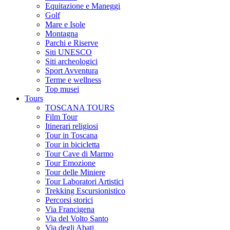
Equitazione e Maneggi
Golf
Mare e Isole
Montagna
Parchi e Riserve
Siti UNESCO
Siti archeologici
Sport Avventura
Terme e wellness
Top musei
Tours
TOSCANA TOURS
Film Tour
Itinerari religiosi
Tour in Toscana
Tour in bicicletta
Tour Cave di Marmo
Tour Emozione
Tour delle Miniere
Tour Laboratori Artistici
Trekking Escursionistico
Percorsi storici
Via Francigena
Via del Volto Santo
Via degli Abati