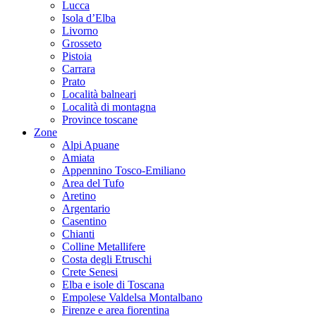
Lucca
Isola d’Elba
Livorno
Grosseto
Pistoia
Carrara
Prato
Località balneari
Località di montagna
Province toscane
Zone
Alpi Apuane
Amiata
Appennino Tosco-Emiliano
Area del Tufo
Aretino
Argentario
Casentino
Chianti
Colline Metallifere
Costa degli Etruschi
Crete Senesi
Elba e isole di Toscana
Empolese Valdelsa Montalbano
Firenze e area fiorentina