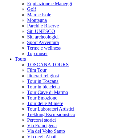
Equitazione e Maneggi
Golf
Mare e Isole
Montagna
Parchi e Riserve
Siti UNESCO
Siti archeologici
Sport Avventura
Terme e wellness
Top musei
Tours
TOSCANA TOURS
Film Tour
Itinerari religiosi
Tour in Toscana
Tour in bicicletta
Tour Cave di Marmo
Tour Emozione
Tour delle Miniere
Tour Laboratori Artistici
Trekking Escursionistico
Percorsi storici
Via Francigena
Via del Volto Santo
Via degli Abati