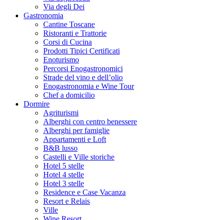
Via degli Dei
Gastronomia
Cantine Toscane
Ristoranti e Trattorie
Corsi di Cucina
Prodotti Tipici Certificati
Enoturismo
Percorsi Enogastronomici
Strade del vino e dell’olio
Enogastronomia e Wine Tour
Chef a domicilio
Dormire
Agriturismi
Alberghi con centro benessere
Alberghi per famiglie
Appartamenti e Loft
B&B lusso
Castelli e Ville storiche
Hotel 5 stelle
Hotel 4 stelle
Hotel 3 stelle
Residence e Case Vacanza
Resort e Relais
Ville
Wine Resort