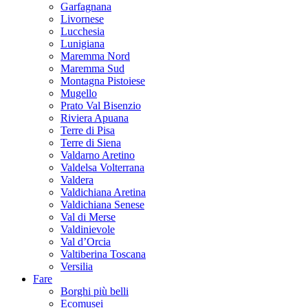
Garfagnana
Livornese
Lucchesia
Lunigiana
Maremma Nord
Maremma Sud
Montagna Pistoiese
Mugello
Prato Val Bisenzio
Riviera Apuana
Terre di Pisa
Terre di Siena
Valdarno Aretino
Valdelsa Volterrana
Valdera
Valdichiana Aretina
Valdichiana Senese
Val di Merse
Valdinievole
Val d’Orcia
Valtiberina Toscana
Versilia
Fare
Borghi più belli
Ecomusei