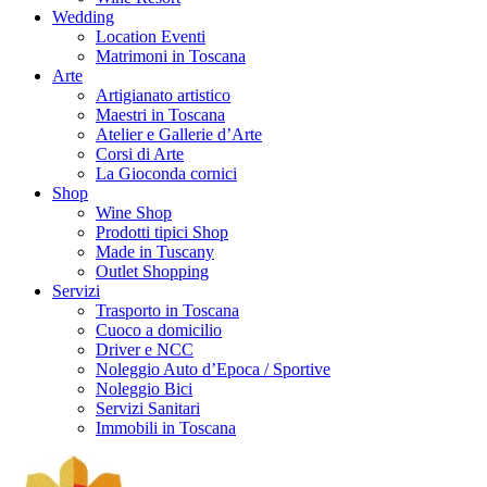
Wedding
Location Eventi
Matrimoni in Toscana
Arte
Artigianato artistico
Maestri in Toscana
Atelier e Gallerie d’Arte
Corsi di Arte
La Gioconda cornici
Shop
Wine Shop
Prodotti tipici Shop
Made in Tuscany
Outlet Shopping
Servizi
Trasporto in Toscana
Cuoco a domicilio
Driver e NCC
Noleggio Auto d’Epoca / Sportive
Noleggio Bici
Servizi Sanitari
Immobili in Toscana