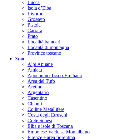
Lucca
Isola d’Elba
Livorno
Grosseto
Pistoia
Carrara
Prato
Località balneari
Località di montagna
Province toscane
Zone
Alpi Apuane
Amiata
Appennino Tosco-Emiliano
Area del Tufo
Aretino
Argentario
Casentino
Chianti
Colline Metallifere
Costa degli Etruschi
Crete Senesi
Elba e isole di Toscana
Empolese Valdelsa Montalbano
Firenze e area fiorentina