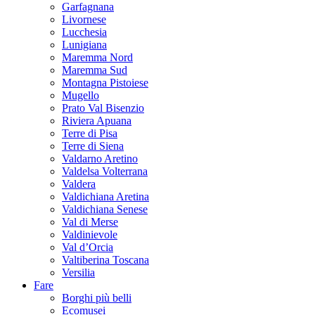
Garfagnana
Livornese
Lucchesia
Lunigiana
Maremma Nord
Maremma Sud
Montagna Pistoiese
Mugello
Prato Val Bisenzio
Riviera Apuana
Terre di Pisa
Terre di Siena
Valdarno Aretino
Valdelsa Volterrana
Valdera
Valdichiana Aretina
Valdichiana Senese
Val di Merse
Valdinievole
Val d’Orcia
Valtiberina Toscana
Versilia
Fare
Borghi più belli
Ecomusei