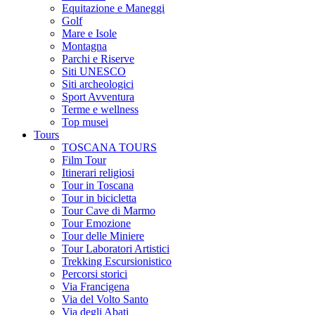
Equitazione e Maneggi
Golf
Mare e Isole
Montagna
Parchi e Riserve
Siti UNESCO
Siti archeologici
Sport Avventura
Terme e wellness
Top musei
Tours
TOSCANA TOURS
Film Tour
Itinerari religiosi
Tour in Toscana
Tour in bicicletta
Tour Cave di Marmo
Tour Emozione
Tour delle Miniere
Tour Laboratori Artistici
Trekking Escursionistico
Percorsi storici
Via Francigena
Via del Volto Santo
Via degli Abati