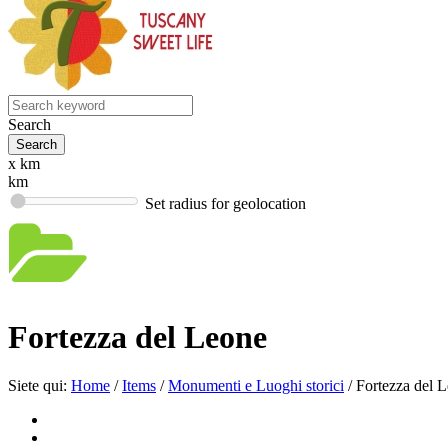
Search
x km
km
Set radius for geolocation
Fortezza del Leone
Siete qui:
Home
/
Items
/
Monumenti e Luoghi storici
/
Fortezza del 