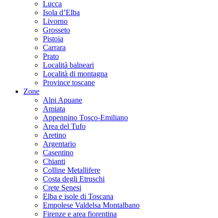
Lucca
Isola d’Elba
Livorno
Grosseto
Pistoia
Carrara
Prato
Località balneari
Località di montagna
Province toscane
Zone
Alpi Apuane
Amiata
Appennino Tosco-Emiliano
Area del Tufo
Aretino
Argentario
Casentino
Chianti
Colline Metallifere
Costa degli Etruschi
Crete Senesi
Elba e isole di Toscana
Empolese Valdelsa Montalbano
Firenze e area fiorentina