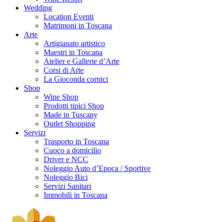
Wedding
Location Eventi
Matrimoni in Toscana
Arte
Artigianato artistico
Maestri in Toscana
Atelier e Gallerie d’Arte
Corsi di Arte
La Gioconda cornici
Shop
Wine Shop
Prodotti tipici Shop
Made in Tuscany
Outlet Shopping
Servizi
Trasporto in Toscana
Cuoco a domicilio
Driver e NCC
Noleggio Auto d’Epoca / Sportive
Noleggio Bici
Servizi Sanitari
Immobili in Toscana