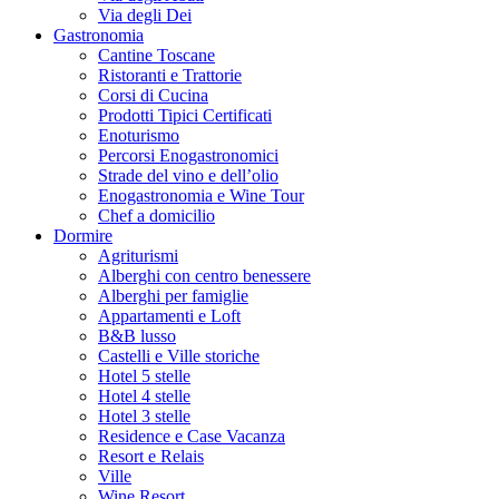
Via degli Dei
Gastronomia
Cantine Toscane
Ristoranti e Trattorie
Corsi di Cucina
Prodotti Tipici Certificati
Enoturismo
Percorsi Enogastronomici
Strade del vino e dell’olio
Enogastronomia e Wine Tour
Chef a domicilio
Dormire
Agriturismi
Alberghi con centro benessere
Alberghi per famiglie
Appartamenti e Loft
B&B lusso
Castelli e Ville storiche
Hotel 5 stelle
Hotel 4 stelle
Hotel 3 stelle
Residence e Case Vacanza
Resort e Relais
Ville
Wine Resort