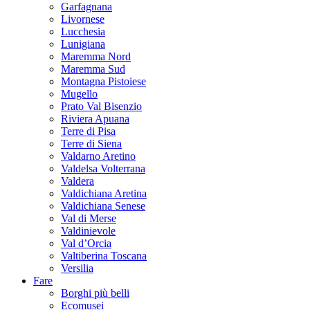
Garfagnana
Livornese
Lucchesia
Lunigiana
Maremma Nord
Maremma Sud
Montagna Pistoiese
Mugello
Prato Val Bisenzio
Riviera Apuana
Terre di Pisa
Terre di Siena
Valdarno Aretino
Valdelsa Volterrana
Valdera
Valdichiana Aretina
Valdichiana Senese
Val di Merse
Valdinievole
Val d’Orcia
Valtiberina Toscana
Versilia
Fare
Borghi più belli
Ecomusei