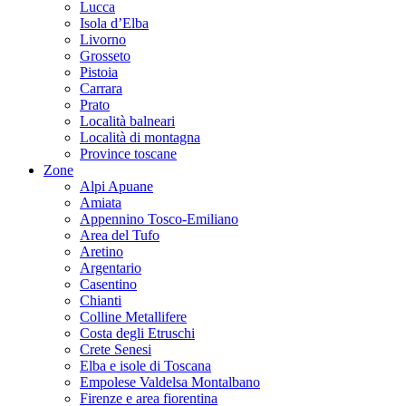
Lucca
Isola d’Elba
Livorno
Grosseto
Pistoia
Carrara
Prato
Località balneari
Località di montagna
Province toscane
Zone
Alpi Apuane
Amiata
Appennino Tosco-Emiliano
Area del Tufo
Aretino
Argentario
Casentino
Chianti
Colline Metallifere
Costa degli Etruschi
Crete Senesi
Elba e isole di Toscana
Empolese Valdelsa Montalbano
Firenze e area fiorentina