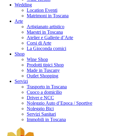
Wedding
Location Eventi
Matrimoni in Toscana
Arte
Artigianato artistico
Maestri in Toscana
Atelier e Gallerie d’Arte
Corsi di Arte
La Gioconda cornici
Shop
Wine Shop
Prodotti tipici Shop
Made in Tuscany
Outlet Shopping
Servizi
Trasporto in Toscana
Cuoco a domicilio
Driver e NCC
Noleggio Auto d’Epoca / Sportive
Noleggio Bici
Servizi Sanitari
Immobili in Toscana