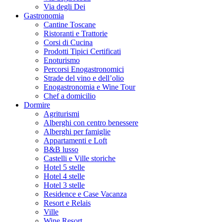
Via degli Dei
Gastronomia
Cantine Toscane
Ristoranti e Trattorie
Corsi di Cucina
Prodotti Tipici Certificati
Enoturismo
Percorsi Enogastronomici
Strade del vino e dell’olio
Enogastronomia e Wine Tour
Chef a domicilio
Dormire
Agriturismi
Alberghi con centro benessere
Alberghi per famiglie
Appartamenti e Loft
B&B lusso
Castelli e Ville storiche
Hotel 5 stelle
Hotel 4 stelle
Hotel 3 stelle
Residence e Case Vacanza
Resort e Relais
Ville
Wine Resort