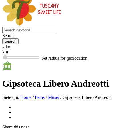
Search
x km
km
Set radius for geolocation
Gipsoteca Libero Andreotti
Siete qui:
Home
/
Items
/
Musei
/
Gipsoteca Libero Andreotti
Share
this page