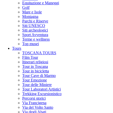
Equitazione e Maneggi
Golf
Mare e Isole
Montagna
Parchi e Riserve
Siti UNESCO
Siti archeologici
Sport Avventura
Terme e wellness
Top musei
Tours
TOSCANA TOURS
Film Tour
Itinerari religiosi
Tour in Toscana
Tour in bicicletta
Tour Cave di Marmo
Tour Emozione
Tour delle Miniere
Tour Laboratori Artistici
Trekking Escursionistico
Percorsi storici
Via Francigena
Via del Volto Santo
Via degli Abati