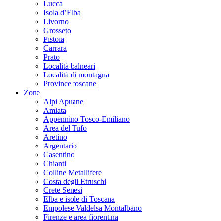
Lucca
Isola d’Elba
Livorno
Grosseto
Pistoia
Carrara
Prato
Località balneari
Località di montagna
Province toscane
Zone
Alpi Apuane
Amiata
Appennino Tosco-Emiliano
Area del Tufo
Aretino
Argentario
Casentino
Chianti
Colline Metallifere
Costa degli Etruschi
Crete Senesi
Elba e isole di Toscana
Empolese Valdelsa Montalbano
Firenze e area fiorentina