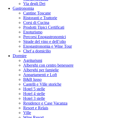
Via degli Dei
Gastronomia
Cantine Toscane
Ristoranti e Trattorie
Corsi di Cucina
Prodotti Tipici Certificati
Enoturismo
Percorsi Enogastronomici
Strade del vino e dell’olio
Enogastronomia e Wine Tour
Chef a domicilio
Dormire
Agriturismi
Alberghi con centro benessere
Alberghi per famiglie
Appartamenti e Loft
B&B lusso
Castelli e Ville storiche
Hotel 5 stelle
Hotel 4 stelle
Hotel 3 stelle
Residence e Case Vacanza
Resort e Relais
Ville
Wine Resort