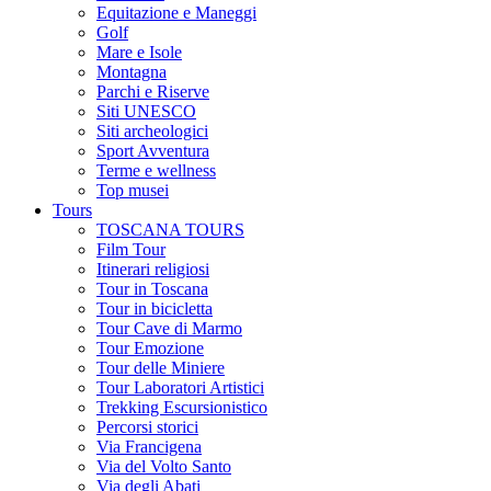
Equitazione e Maneggi
Golf
Mare e Isole
Montagna
Parchi e Riserve
Siti UNESCO
Siti archeologici
Sport Avventura
Terme e wellness
Top musei
Tours
TOSCANA TOURS
Film Tour
Itinerari religiosi
Tour in Toscana
Tour in bicicletta
Tour Cave di Marmo
Tour Emozione
Tour delle Miniere
Tour Laboratori Artistici
Trekking Escursionistico
Percorsi storici
Via Francigena
Via del Volto Santo
Via degli Abati