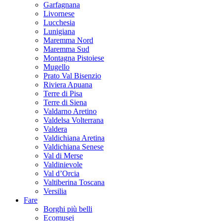
Garfagnana
Livornese
Lucchesia
Lunigiana
Maremma Nord
Maremma Sud
Montagna Pistoiese
Mugello
Prato Val Bisenzio
Riviera Apuana
Terre di Pisa
Terre di Siena
Valdarno Aretino
Valdelsa Volterrana
Valdera
Valdichiana Aretina
Valdichiana Senese
Val di Merse
Valdinievole
Val d’Orcia
Valtiberina Toscana
Versilia
Fare
Borghi più belli
Ecomusei