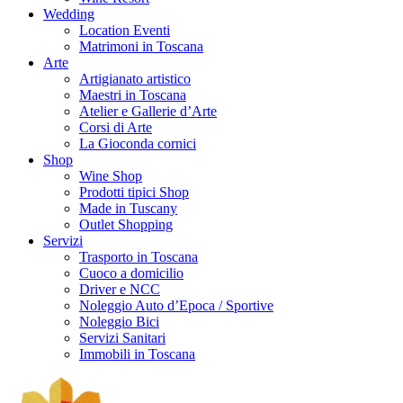
Wedding
Location Eventi
Matrimoni in Toscana
Arte
Artigianato artistico
Maestri in Toscana
Atelier e Gallerie d’Arte
Corsi di Arte
La Gioconda cornici
Shop
Wine Shop
Prodotti tipici Shop
Made in Tuscany
Outlet Shopping
Servizi
Trasporto in Toscana
Cuoco a domicilio
Driver e NCC
Noleggio Auto d’Epoca / Sportive
Noleggio Bici
Servizi Sanitari
Immobili in Toscana