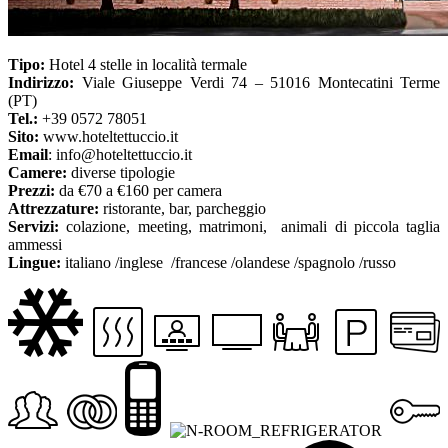
Tipo:
Hotel 4 stelle in località termale
Indirizzo:
Viale Giuseppe Verdi 74 – 51016 Montecatini Terme
(PT)
Tel.:
+39 0572 78051
Sito:
www.hoteltettuccio.it
Email
: info@hoteltettuccio.it
Camere:
diverse tipologie
Prezzi:
da €70 a €160 per camera
Attrezzature:
ristorante, bar, parcheggio
Servizi:
colazione, meeting, matrimoni, animali di piccola taglia
ammessi
Lingue:
italiano /inglese /francese /olandese /spagnolo /russo