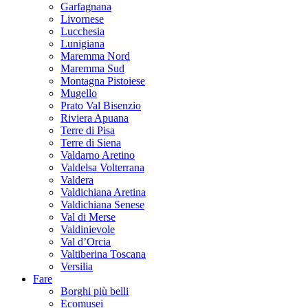
Garfagnana
Livornese
Lucchesia
Lunigiana
Maremma Nord
Maremma Sud
Montagna Pistoiese
Mugello
Prato Val Bisenzio
Riviera Apuana
Terre di Pisa
Terre di Siena
Valdarno Aretino
Valdelsa Volterrana
Valdera
Valdichiana Aretina
Valdichiana Senese
Val di Merse
Valdinievole
Val d’Orcia
Valtiberina Toscana
Versilia
Fare
Borghi più belli
Ecomusei