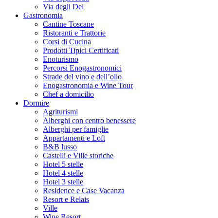
Via degli Dei
Gastronomia
Cantine Toscane
Ristoranti e Trattorie
Corsi di Cucina
Prodotti Tipici Certificati
Enoturismo
Percorsi Enogastronomici
Strade del vino e dell’olio
Enogastronomia e Wine Tour
Chef a domicilio
Dormire
Agriturismi
Alberghi con centro benessere
Alberghi per famiglie
Appartamenti e Loft
B&B lusso
Castelli e Ville storiche
Hotel 5 stelle
Hotel 4 stelle
Hotel 3 stelle
Residence e Case Vacanza
Resort e Relais
Ville
Wine Resort