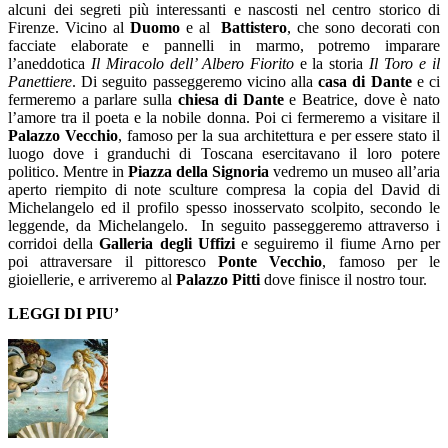
alcuni dei segreti più interessanti e nascosti nel centro storico di
Firenze. Vicino al
Duomo
e al
Battistero
, che sono decorati con
facciate elaborate e pannelli in marmo, potremo imparare
l’aneddotica
Il Miracolo dell’ Albero Fiorito
e la storia
Il Toro e il
Panettiere
. Di seguito passeggeremo vicino alla
casa di Dante
e ci
fermeremo a parlare sulla
chiesa di Dante
e Beatrice, dove è nato
l’amore tra il poeta e la nobile donna. Poi ci fermeremo a visitare il
Palazzo Vecchio
, famoso per la sua architettura e per essere stato il
luogo dove i granduchi di Toscana esercitavano il loro potere
politico. Mentre in
Piazza della Signoria
vedremo un museo all’aria
aperto riempito di note sculture compresa la copia del David di
Michelangelo ed il profilo spesso inosservato scolpito, secondo le
leggende, da Michelangelo. In seguito passeggeremo attraverso i
corridoi della
Galleria degli Uffizi
e seguiremo il fiume Arno per
poi attraversare il pittoresco
Ponte Vecchio
, famoso per le
gioiellerie, e arriveremo al
Palazzo Pitti
dove finisce il nostro tour.
LEGGI DI PIU’