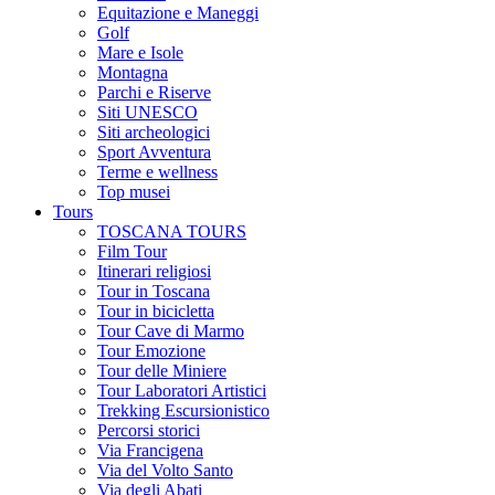
Equitazione e Maneggi
Golf
Mare e Isole
Montagna
Parchi e Riserve
Siti UNESCO
Siti archeologici
Sport Avventura
Terme e wellness
Top musei
Tours
TOSCANA TOURS
Film Tour
Itinerari religiosi
Tour in Toscana
Tour in bicicletta
Tour Cave di Marmo
Tour Emozione
Tour delle Miniere
Tour Laboratori Artistici
Trekking Escursionistico
Percorsi storici
Via Francigena
Via del Volto Santo
Via degli Abati