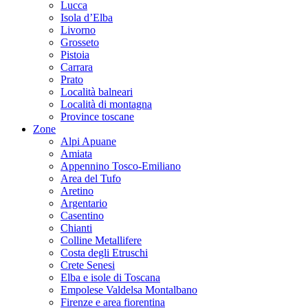
Lucca
Isola d’Elba
Livorno
Grosseto
Pistoia
Carrara
Prato
Località balneari
Località di montagna
Province toscane
Zone
Alpi Apuane
Amiata
Appennino Tosco-Emiliano
Area del Tufo
Aretino
Argentario
Casentino
Chianti
Colline Metallifere
Costa degli Etruschi
Crete Senesi
Elba e isole di Toscana
Empolese Valdelsa Montalbano
Firenze e area fiorentina