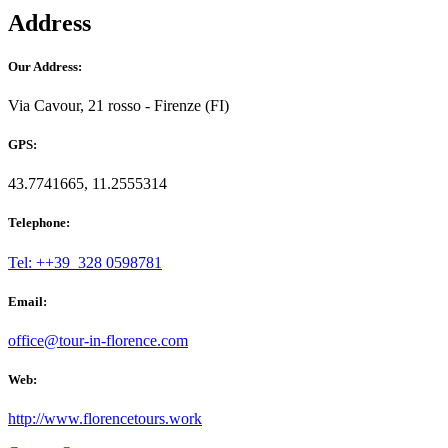
Address
Our Address:
Via Cavour, 21 rosso - Firenze (FI)
GPS:
43.7741665, 11.2555314
Telephone:
Tel: ++39 328 0598781
Email:
office@tour-in-florence.com
Web:
http://www.florencetours.work