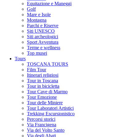
Equitazione e Maneggi
Golf
Mare e Isole
Montagna
Parchi e Riserve
Siti UNESCO
Siti archeologici
Sport Avventura
Terme e wellness
Top musei
Tours
TOSCANA TOURS
Film Tour
Itinerari religiosi
Tour in Toscana
Tour in bicicletta
Tour Cave di Marmo
Tour Emozione
Tour delle Miniere
Tour Laboratori Artistici
Trekking Escursionistico
Percorsi storici
Via Francigena
Via del Volto Santo
Via degli Abati