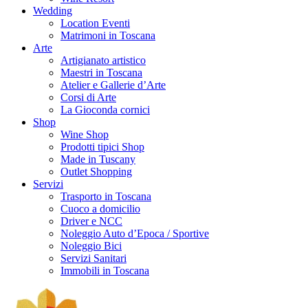
Wedding
Location Eventi
Matrimoni in Toscana
Arte
Artigianato artistico
Maestri in Toscana
Atelier e Gallerie d’Arte
Corsi di Arte
La Gioconda cornici
Shop
Wine Shop
Prodotti tipici Shop
Made in Tuscany
Outlet Shopping
Servizi
Trasporto in Toscana
Cuoco a domicilio
Driver e NCC
Noleggio Auto d’Epoca / Sportive
Noleggio Bici
Servizi Sanitari
Immobili in Toscana