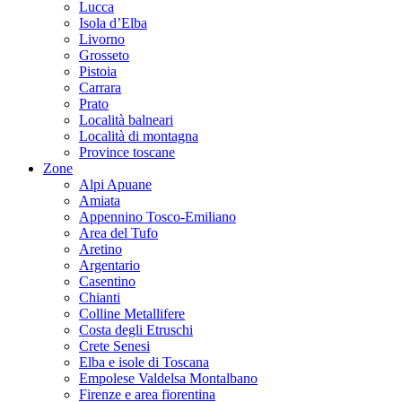
Lucca
Isola d’Elba
Livorno
Grosseto
Pistoia
Carrara
Prato
Località balneari
Località di montagna
Province toscane
Zone
Alpi Apuane
Amiata
Appennino Tosco-Emiliano
Area del Tufo
Aretino
Argentario
Casentino
Chianti
Colline Metallifere
Costa degli Etruschi
Crete Senesi
Elba e isole di Toscana
Empolese Valdelsa Montalbano
Firenze e area fiorentina