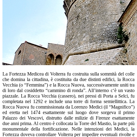
La Fortezza Medicea di Volterra fu costruita sulla sommità del colle
che domina la cittadina, è costituita da due distinti edifici, la Rocca
Vecchia (o “Femmina”) e la Rocca Nuova, successivamente uniti tra
di loro dal cosiddetto “cammino di ronda”. All’interno c‘è un vasto
piazzale. La Rocca Vecchia (cassero), nei pressi di Porta a Selci, fu
completata nel 1292 e include una torre di forma semiellittica. La
Rocca Nuova fu commissionata da Lorenzo Medici (il “Magnifico”)
ed eretta nel 1474 esattamente sul luogo dove sorgeva il primo
Palazzo dei Vescovi, distrutto dalle milizie di Firenze esattamente
due anni prima. Al centro è collocata la Torre del Mastio, la parte più
monumentale della fortificazione. Nelle intenzioni dei Medici, la
Fortezza doveva controllare Volterra per impedire eventuali rivolte e