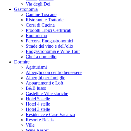
Via degli Dei
Gastronomia
Cantine Toscane
Ristoranti e Trattorie
Corsi di Cucina
Prodotti Tipici Certificati
Enoturismo
Percorsi Enogastronomici
Strade del vino e dell’olio
Enogastronomia e Wine Tour
Chef a domicilio
Dormire
Agriturismi
Alberghi con centro benessere
Alberghi per famiglie
Appartamenti e Loft
B&B lusso
Castelli e Ville storiche
Hotel 5 stelle
Hotel 4 stelle
Hotel 3 stelle
Residence e Case Vacanza
Resort e Relais
Ville
Wine Resort