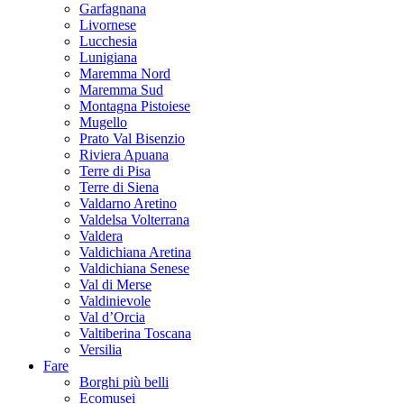
Garfagnana
Livornese
Lucchesia
Lunigiana
Maremma Nord
Maremma Sud
Montagna Pistoiese
Mugello
Prato Val Bisenzio
Riviera Apuana
Terre di Pisa
Terre di Siena
Valdarno Aretino
Valdelsa Volterrana
Valdera
Valdichiana Aretina
Valdichiana Senese
Val di Merse
Valdinievole
Val d’Orcia
Valtiberina Toscana
Versilia
Fare
Borghi più belli
Ecomusei