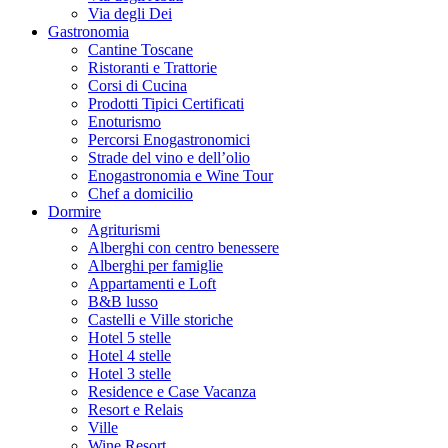
Via degli Dei
Gastronomia
Cantine Toscane
Ristoranti e Trattorie
Corsi di Cucina
Prodotti Tipici Certificati
Enoturismo
Percorsi Enogastronomici
Strade del vino e dell’olio
Enogastronomia e Wine Tour
Chef a domicilio
Dormire
Agriturismi
Alberghi con centro benessere
Alberghi per famiglie
Appartamenti e Loft
B&B lusso
Castelli e Ville storiche
Hotel 5 stelle
Hotel 4 stelle
Hotel 3 stelle
Residence e Case Vacanza
Resort e Relais
Ville
Wine Resort