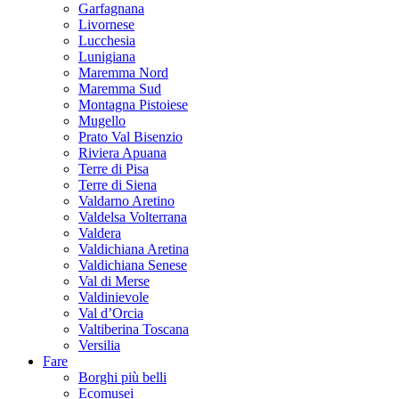
Garfagnana
Livornese
Lucchesia
Lunigiana
Maremma Nord
Maremma Sud
Montagna Pistoiese
Mugello
Prato Val Bisenzio
Riviera Apuana
Terre di Pisa
Terre di Siena
Valdarno Aretino
Valdelsa Volterrana
Valdera
Valdichiana Aretina
Valdichiana Senese
Val di Merse
Valdinievole
Val d’Orcia
Valtiberina Toscana
Versilia
Fare
Borghi più belli
Ecomusei