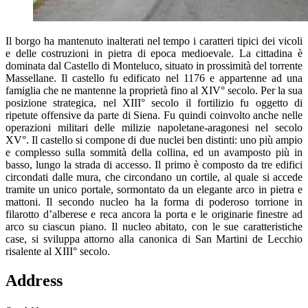
Il borgo ha mantenuto inalterati nel tempo i caratteri tipici dei vicoli
e delle costruzioni in pietra di epoca medioevale. La cittadina è
dominata dal Castello di Monteluco, situato in prossimità del torrente
Massellane. Il castello fu edificato nel 1176 e appartenne ad una
famiglia che ne mantenne la proprietà fino al XIV° secolo. Per la sua
posizione strategica, nel XIII° secolo il fortilizio fu oggetto di
ripetute offensive da parte di Siena. Fu quindi coinvolto anche nelle
operazioni militari delle milizie napoletane-aragonesi nel secolo
XV°. Il castello si compone di due nuclei ben distinti: uno più ampio
e complesso sulla sommità della collina, ed un avamposto più in
basso, lungo la strada di accesso. Il primo è composto da tre edifici
circondati dalle mura, che circondano un cortile, al quale si accede
tramite un unico portale, sormontato da un elegante arco in pietra e
mattoni. Il secondo nucleo ha la forma di poderoso torrione in
filarotto d’alberese e reca ancora la porta e le originarie finestre ad
arco su ciascun piano. Il nucleo abitato, con le sue caratteristiche
case, si sviluppa attorno alla canonica di San Martini de Lecchio
risalente al XIII° secolo.
Address