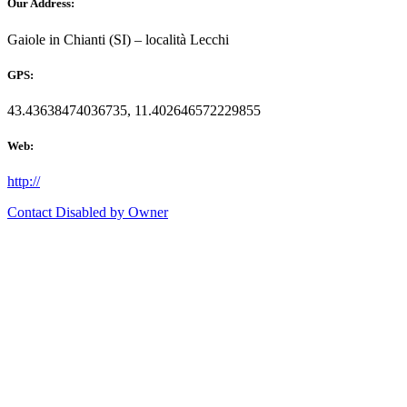
Our Address:
Gaiole in Chianti (SI) – località Lecchi
GPS:
43.43638474036735, 11.402646572229855
Web:
http://
Contact Disabled by Owner