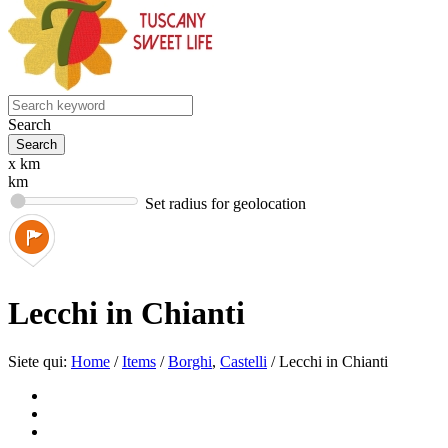
Search
x km
km
Set radius for geolocation
Lecchi in Chianti
Siete qui:
Home
/
Items
/
Borghi
,
Castelli
/
Lecchi in Chianti