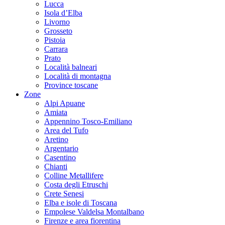
Lucca
Isola d’Elba
Livorno
Grosseto
Pistoia
Carrara
Prato
Località balneari
Località di montagna
Province toscane
Zone
Alpi Apuane
Amiata
Appennino Tosco-Emiliano
Area del Tufo
Aretino
Argentario
Casentino
Chianti
Colline Metallifere
Costa degli Etruschi
Crete Senesi
Elba e isole di Toscana
Empolese Valdelsa Montalbano
Firenze e area fiorentina