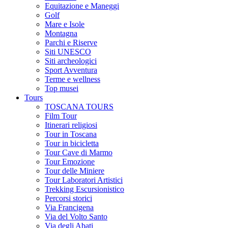
Equitazione e Maneggi
Golf
Mare e Isole
Montagna
Parchi e Riserve
Siti UNESCO
Siti archeologici
Sport Avventura
Terme e wellness
Top musei
Tours
TOSCANA TOURS
Film Tour
Itinerari religiosi
Tour in Toscana
Tour in bicicletta
Tour Cave di Marmo
Tour Emozione
Tour delle Miniere
Tour Laboratori Artistici
Trekking Escursionistico
Percorsi storici
Via Francigena
Via del Volto Santo
Via degli Abati