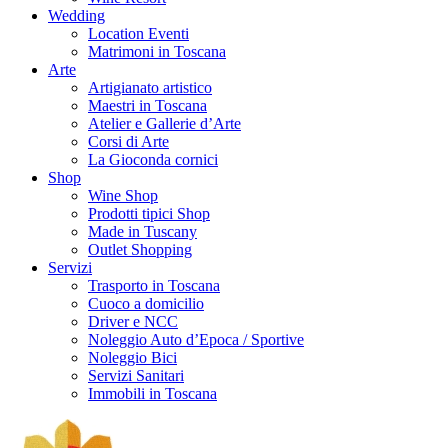
Wedding
Location Eventi
Matrimoni in Toscana
Arte
Artigianato artistico
Maestri in Toscana
Atelier e Gallerie d’Arte
Corsi di Arte
La Gioconda cornici
Shop
Wine Shop
Prodotti tipici Shop
Made in Tuscany
Outlet Shopping
Servizi
Trasporto in Toscana
Cuoco a domicilio
Driver e NCC
Noleggio Auto d’Epoca / Sportive
Noleggio Bici
Servizi Sanitari
Immobili in Toscana