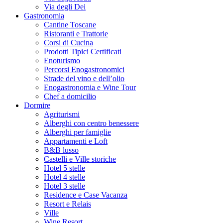
Via degli Dei
Gastronomia
Cantine Toscane
Ristoranti e Trattorie
Corsi di Cucina
Prodotti Tipici Certificati
Enoturismo
Percorsi Enogastronomici
Strade del vino e dell’olio
Enogastronomia e Wine Tour
Chef a domicilio
Dormire
Agriturismi
Alberghi con centro benessere
Alberghi per famiglie
Appartamenti e Loft
B&B lusso
Castelli e Ville storiche
Hotel 5 stelle
Hotel 4 stelle
Hotel 3 stelle
Residence e Case Vacanza
Resort e Relais
Ville
Wine Resort