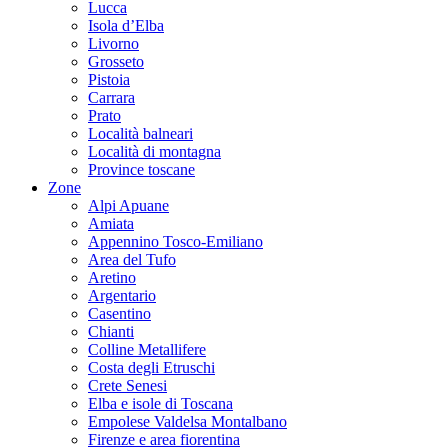
Lucca
Isola d’Elba
Livorno
Grosseto
Pistoia
Carrara
Prato
Località balneari
Località di montagna
Province toscane
Zone
Alpi Apuane
Amiata
Appennino Tosco-Emiliano
Area del Tufo
Aretino
Argentario
Casentino
Chianti
Colline Metallifere
Costa degli Etruschi
Crete Senesi
Elba e isole di Toscana
Empolese Valdelsa Montalbano
Firenze e area fiorentina