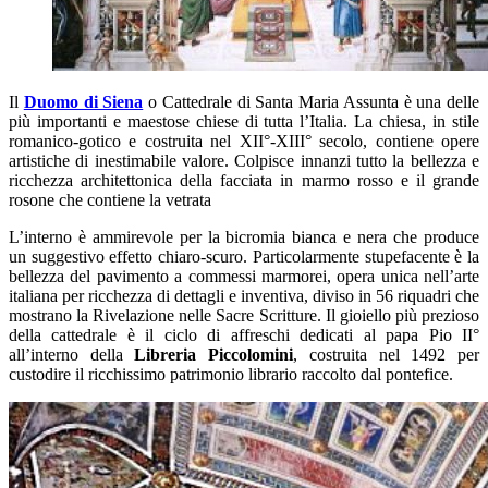
Il
Duomo di Siena
o Cattedrale di Santa Maria Assunta è una delle
più importanti e maestose chiese di tutta l’Italia. La chiesa, in stile
romanico-gotico e costruita nel XII°-XIII° secolo, contiene opere
artistiche di inestimabile valore. Colpisce innanzi tutto la bellezza e
ricchezza architettonica della facciata in marmo rosso e il grande
rosone che contiene la vetrata
L’interno è ammirevole per la bicromia bianca e nera che produce
un suggestivo effetto chiaro-scuro. Particolarmente stupefacente è la
bellezza del pavimento a commessi marmorei, opera unica nell’arte
italiana per ricchezza di dettagli e inventiva, diviso in 56 riquadri che
mostrano la Rivelazione nelle Sacre Scritture. Il gioiello più prezioso
della cattedrale è il ciclo di affreschi dedicati al papa Pio II°
all’interno della
Libreria Piccolomini
, costruita nel 1492 per
custodire il ricchissimo patrimonio librario raccolto dal pontefice.