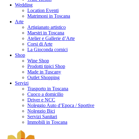
Wedding
Location Eventi
Matrimoni in Toscana
Arte
Artigianato artistico
Maestri in Toscana
Atelier e Gallerie d’Arte
Corsi di Arte
La Gioconda cornici
Shop
Wine Shop
Prodotti tipici Shop
Made in Tuscany
Outlet Shopping
Servizi
Trasporto in Toscana
Cuoco a domicilio
Driver e NCC
Noleggio Auto d’Epoca / Sportive
Noleggio Bici
Servizi Sanitari
Immobili in Toscana