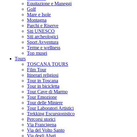
Equitazione e Maneggi
Golf
Mare e Isole
Montagna
Parchi e Riserve
Siti UNESCO
Siti archeologici
Sport Avventura
Terme e wellness
Top musei
Tours
TOSCANA TOURS
Film Tour
Itinerari religiosi
Tour in Toscana
Tour in bicicletta
Tour Cave di Marmo
Tour Emozione
Tour delle Miniere
Tour Laboratori Artistici
Trekking Escursionistico
Percorsi storici
Via Francigena
Via del Volto Santo
Via degli Abati