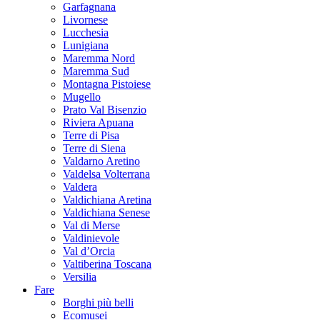
Garfagnana
Livornese
Lucchesia
Lunigiana
Maremma Nord
Maremma Sud
Montagna Pistoiese
Mugello
Prato Val Bisenzio
Riviera Apuana
Terre di Pisa
Terre di Siena
Valdarno Aretino
Valdelsa Volterrana
Valdera
Valdichiana Aretina
Valdichiana Senese
Val di Merse
Valdinievole
Val d’Orcia
Valtiberina Toscana
Versilia
Fare
Borghi più belli
Ecomusei