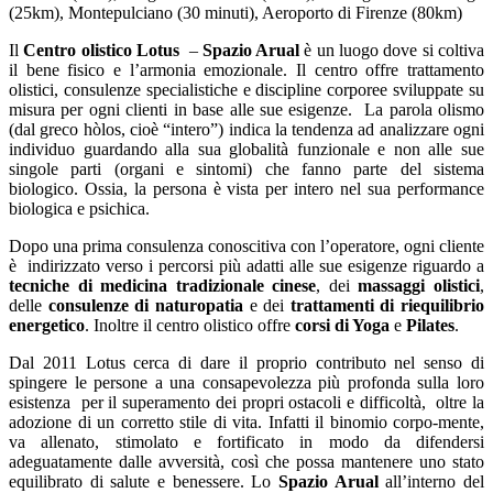
(25km), Montepulciano (30 minuti), Aeroporto di Firenze (80km)
Il
Centro olistico Lotus
–
Spazio Arual
è un luogo dove si coltiva
il bene fisico e l’armonia emozionale. Il centro offre trattamento
olistici, consulenze specialistiche e discipline corporee sviluppate su
misura per ogni clienti in base alle sue esigenze. La parola olismo
(dal greco hòlos, cioè “intero”) indica la tendenza ad analizzare ogni
individuo guardando alla sua globalità funzionale e non alle sue
singole parti (organi e sintomi) che fanno parte del sistema
biologico. Ossia, la persona è vista per intero nel sua performance
biologica e psichica.
Dopo una prima consulenza conoscitiva con l’operatore, ogni cliente
è indirizzato verso i percorsi più adatti alle sue esigenze riguardo a
tecniche di medicina tradizionale cinese
, dei
massaggi olistici
,
delle
consulenze di naturopatia
e dei
trattamenti di riequilibrio
energetico
. Inoltre il centro olistico offre
corsi di Yoga
e
Pilates
.
Dal 2011 Lotus cerca di dare il proprio contributo nel senso di
spingere le persone a una consapevolezza più profonda sulla loro
esistenza per il superamento dei propri ostacoli e difficoltà, oltre la
adozione di un corretto stile di vita. Infatti il binomio corpo-mente,
va allenato, stimolato e fortificato in modo da difendersi
adeguatamente dalle avversità, così che possa mantenere uno stato
equilibrato di salute e benessere. Lo
Spazio Arual
all’interno del