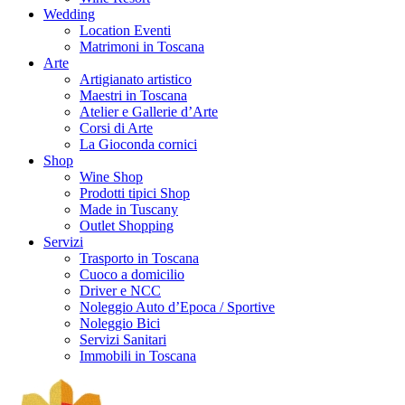
Wedding
Location Eventi
Matrimoni in Toscana
Arte
Artigianato artistico
Maestri in Toscana
Atelier e Gallerie d’Arte
Corsi di Arte
La Gioconda cornici
Shop
Wine Shop
Prodotti tipici Shop
Made in Tuscany
Outlet Shopping
Servizi
Trasporto in Toscana
Cuoco a domicilio
Driver e NCC
Noleggio Auto d’Epoca / Sportive
Noleggio Bici
Servizi Sanitari
Immobili in Toscana