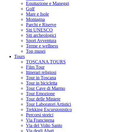
Equitazione e Maneggi
Golf
Mare e Isole
Montagna
Parchi e Riserve
Siti UNESCO
Siti archeologici
Sport Avventura
Terme e wellness
Top musei
Tours
TOSCANA TOURS
Film Tour
Itinerari religiosi
Tour in Toscana
Tour in bicicletta
Tour Cave di Marmo
Tour Emozione
Tour delle Miniere
Tour Laboratori Artistici
Trekking Escursionistico
Percorsi storici
Via Francigena
Via del Volto Santo
Via degli Abati