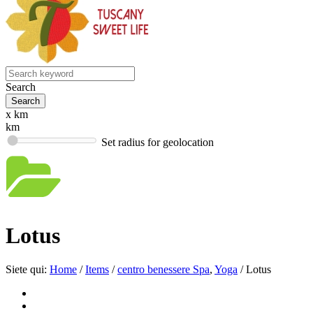
Search
x km
km
Set radius for geolocation
Lotus
Siete qui:
Home
/
Items
/
centro benessere Spa
,
Yoga
/
Lotus