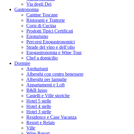
Via degli Dei
Gastronomia
Cantine Toscane
Ristoranti e Trattorie
Corsi di Cucina
Prodotti Tipici Certificati
Enoturismo
Percorsi Enogastronomici
Strade del vino e dell’olio
Enogastronomia e Wine Tour
Chef a domicilio
Dormire
Agriturismi
Alberghi con centro benessere
Alberghi per famiglie
Appartamenti e Loft
B&B lusso
Castelli e Ville storiche
Hotel 5 stelle
Hotel 4 stelle
Hotel 3 stelle
Residence e Case Vacanza
Resort e Relais
Ville
Wine Resort