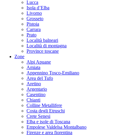
Lucca
Isola d’Elba
Livorno
Grosseto
Pistoia
Carrara
Prato
Località balneari
Località di montagna
Province toscane
Zone
Alpi Apuane
Amiata
Appennino Tosco-Emiliano
Area del Tufo
Aretino
Argentario
Casentino
Chianti
Colline Metallifere
Costa degli Etruschi
Crete Senesi
Elba e isole di Toscana
Empolese Valdelsa Montalbano
Firenze e area fiorentina