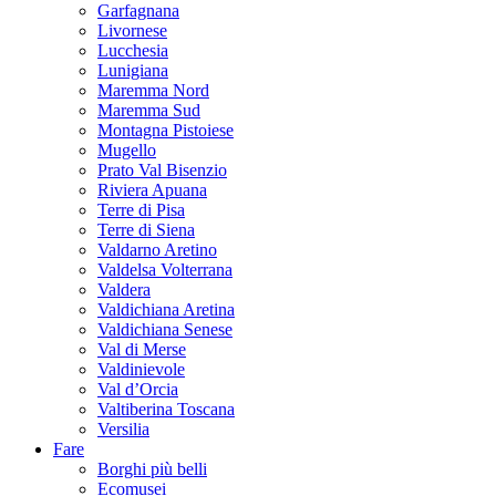
Garfagnana
Livornese
Lucchesia
Lunigiana
Maremma Nord
Maremma Sud
Montagna Pistoiese
Mugello
Prato Val Bisenzio
Riviera Apuana
Terre di Pisa
Terre di Siena
Valdarno Aretino
Valdelsa Volterrana
Valdera
Valdichiana Aretina
Valdichiana Senese
Val di Merse
Valdinievole
Val d’Orcia
Valtiberina Toscana
Versilia
Fare
Borghi più belli
Ecomusei