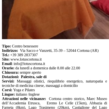
Tipo:
Centro benessere
Indirizzo:
Via Sacco e Vanzetti, 35-39 – 52044 Cortona (AR)
Tel.:
+39 389 2837307
Sito:
www.lotuscortona.it
Email
: info@lotuscortona.it
Orario:
da lunedì a domenica dalle 8.00 alle 22.00
Chiusura:
sempre aperto
Dotazioni: Palestra, sale di
Servizi:
Massaggi olistici, riequilibrio energetico, naturopatia e
tecniche di medicina cinese, massaggi a domicilio
Corsi:
Yoga e Pilates
Lingue:
italiano /inglese
Attrazioni nelle vicinanze:
Cortona centro storico, Maec Museo
dell’Accademia Etrusca, Eremo Le Celle (15km), Abbazia di
Farneta (8km), Lago Trasimeno (20km), Castiglione del Lago