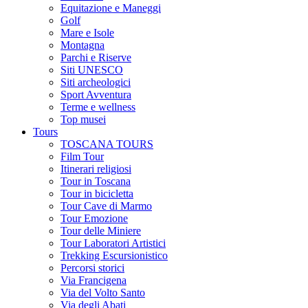
Equitazione e Maneggi
Golf
Mare e Isole
Montagna
Parchi e Riserve
Siti UNESCO
Siti archeologici
Sport Avventura
Terme e wellness
Top musei
Tours
TOSCANA TOURS
Film Tour
Itinerari religiosi
Tour in Toscana
Tour in bicicletta
Tour Cave di Marmo
Tour Emozione
Tour delle Miniere
Tour Laboratori Artistici
Trekking Escursionistico
Percorsi storici
Via Francigena
Via del Volto Santo
Via degli Abati