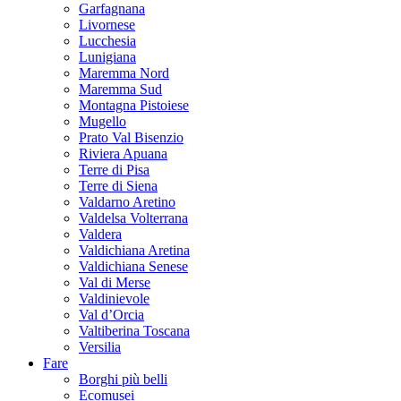
Garfagnana
Livornese
Lucchesia
Lunigiana
Maremma Nord
Maremma Sud
Montagna Pistoiese
Mugello
Prato Val Bisenzio
Riviera Apuana
Terre di Pisa
Terre di Siena
Valdarno Aretino
Valdelsa Volterrana
Valdera
Valdichiana Aretina
Valdichiana Senese
Val di Merse
Valdinievole
Val d’Orcia
Valtiberina Toscana
Versilia
Fare
Borghi più belli
Ecomusei