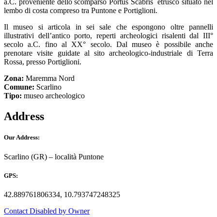
a.C. proveniente dello scomparso Portus Scabris etrusco situato nel
lembo di costa compreso tra Puntone e Portiglioni.
Il museo si articola in sei sale che espongono oltre pannelli
illustrativi dell’antico porto, reperti archeologici risalenti dal III°
secolo a.C. fino al XX° secolo. Dal museo è possibile anche
prenotare visite guidate al sito archeologico-industriale di Terra
Rossa, presso Portiglioni.
Zona:
Maremma Nord
Comune:
Scarlino
Tipo:
museo archeologico
Address
Our Address:
Scarlino (GR) – località Puntone
GPS:
42.889761806334, 10.793747248325
Contact Disabled by Owner