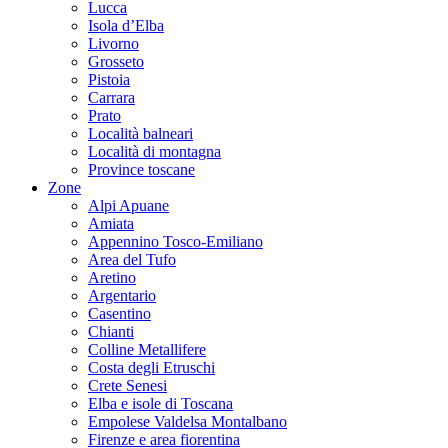
Lucca
Isola d’Elba
Livorno
Grosseto
Pistoia
Carrara
Prato
Località balneari
Località di montagna
Province toscane
Zone
Alpi Apuane
Amiata
Appennino Tosco-Emiliano
Area del Tufo
Aretino
Argentario
Casentino
Chianti
Colline Metallifere
Costa degli Etruschi
Crete Senesi
Elba e isole di Toscana
Empolese Valdelsa Montalbano
Firenze e area fiorentina