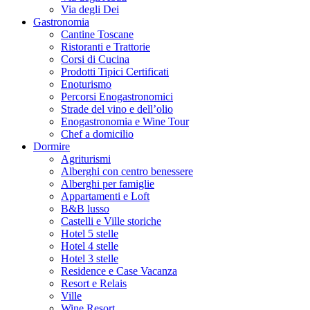
Via degli Dei
Gastronomia
Cantine Toscane
Ristoranti e Trattorie
Corsi di Cucina
Prodotti Tipici Certificati
Enoturismo
Percorsi Enogastronomici
Strade del vino e dell’olio
Enogastronomia e Wine Tour
Chef a domicilio
Dormire
Agriturismi
Alberghi con centro benessere
Alberghi per famiglie
Appartamenti e Loft
B&B lusso
Castelli e Ville storiche
Hotel 5 stelle
Hotel 4 stelle
Hotel 3 stelle
Residence e Case Vacanza
Resort e Relais
Ville
Wine Resort