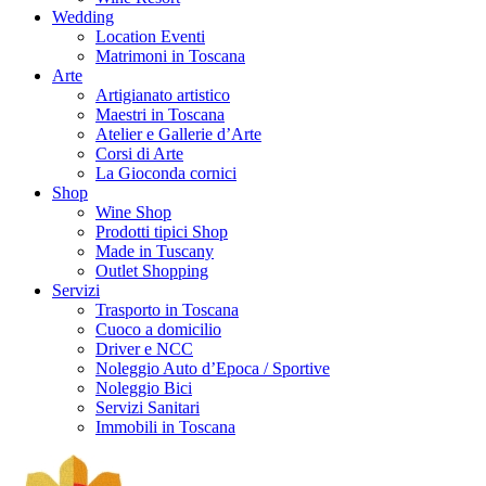
Wedding
Location Eventi
Matrimoni in Toscana
Arte
Artigianato artistico
Maestri in Toscana
Atelier e Gallerie d’Arte
Corsi di Arte
La Gioconda cornici
Shop
Wine Shop
Prodotti tipici Shop
Made in Tuscany
Outlet Shopping
Servizi
Trasporto in Toscana
Cuoco a domicilio
Driver e NCC
Noleggio Auto d’Epoca / Sportive
Noleggio Bici
Servizi Sanitari
Immobili in Toscana