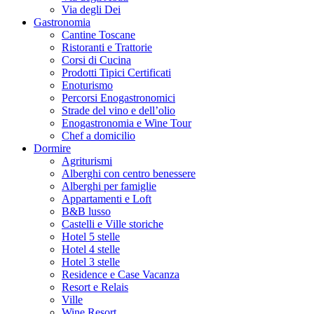
Via degli Dei
Gastronomia
Cantine Toscane
Ristoranti e Trattorie
Corsi di Cucina
Prodotti Tipici Certificati
Enoturismo
Percorsi Enogastronomici
Strade del vino e dell’olio
Enogastronomia e Wine Tour
Chef a domicilio
Dormire
Agriturismi
Alberghi con centro benessere
Alberghi per famiglie
Appartamenti e Loft
B&B lusso
Castelli e Ville storiche
Hotel 5 stelle
Hotel 4 stelle
Hotel 3 stelle
Residence e Case Vacanza
Resort e Relais
Ville
Wine Resort