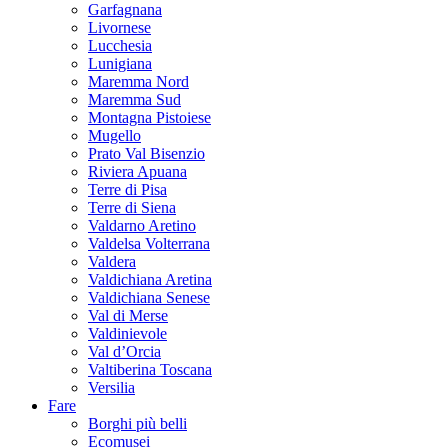
Garfagnana
Livornese
Lucchesia
Lunigiana
Maremma Nord
Maremma Sud
Montagna Pistoiese
Mugello
Prato Val Bisenzio
Riviera Apuana
Terre di Pisa
Terre di Siena
Valdarno Aretino
Valdelsa Volterrana
Valdera
Valdichiana Aretina
Valdichiana Senese
Val di Merse
Valdinievole
Val d’Orcia
Valtiberina Toscana
Versilia
Fare
Borghi più belli
Ecomusei