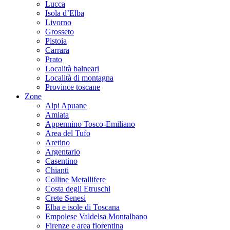
Lucca
Isola d’Elba
Livorno
Grosseto
Pistoia
Carrara
Prato
Località balneari
Località di montagna
Province toscane
Zone
Alpi Apuane
Amiata
Appennino Tosco-Emiliano
Area del Tufo
Aretino
Argentario
Casentino
Chianti
Colline Metallifere
Costa degli Etruschi
Crete Senesi
Elba e isole di Toscana
Empolese Valdelsa Montalbano
Firenze e area fiorentina