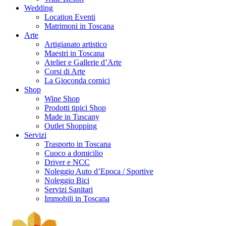
Wedding
Location Eventi
Matrimoni in Toscana
Arte
Artigianato artistico
Maestri in Toscana
Atelier e Gallerie d’Arte
Corsi di Arte
La Gioconda cornici
Shop
Wine Shop
Prodotti tipici Shop
Made in Tuscany
Outlet Shopping
Servizi
Trasporto in Toscana
Cuoco a domicilio
Driver e NCC
Noleggio Auto d’Epoca / Sportive
Noleggio Bici
Servizi Sanitari
Immobili in Toscana