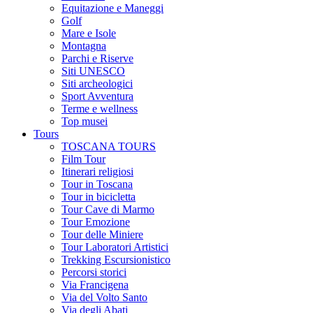
Equitazione e Maneggi
Golf
Mare e Isole
Montagna
Parchi e Riserve
Siti UNESCO
Siti archeologici
Sport Avventura
Terme e wellness
Top musei
Tours
TOSCANA TOURS
Film Tour
Itinerari religiosi
Tour in Toscana
Tour in bicicletta
Tour Cave di Marmo
Tour Emozione
Tour delle Miniere
Tour Laboratori Artistici
Trekking Escursionistico
Percorsi storici
Via Francigena
Via del Volto Santo
Via degli Abati