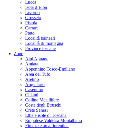
Lucca
Isola d’Elba
Livorno
Grosseto
Pistoia
Carrara
Prato
Località balneari
Località di montagna
Province toscane
Zone
Alpi Apuane
Amiata
Appennino Tosco-Emiliano
Area del Tufo
Aretino
Argentario
Casentino
Chianti
Colline Metallifere
Costa degli Etruschi
Crete Senesi
Elba e isole di Toscana
Empolese Valdelsa Montalbano
Firenze e area fiorentina