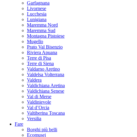
Garfagnana
Livornese
Lucchesia
Lunigiana
Maremma Nord
Maremma Sud
Montagna Pistoiese
Mugello
Prato Val Bisenzio
Riviera Apuana
Terre di Pisa
Terre di Siena
Valdarno Aretino
Valdelsa Volterrana
Valdera
Valdichiana Aretina
Valdichiana Senese
Val di Merse
Valdinievole
Val d’Orcia
Valtiberina Toscana
Versilia
Fare
Borghi più belli
Ecomusei