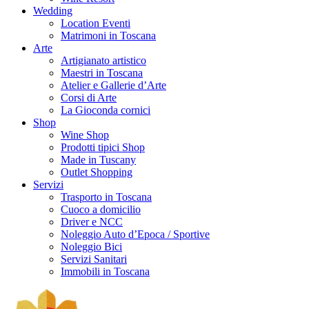
Wedding
Location Eventi
Matrimoni in Toscana
Arte
Artigianato artistico
Maestri in Toscana
Atelier e Gallerie d’Arte
Corsi di Arte
La Gioconda cornici
Shop
Wine Shop
Prodotti tipici Shop
Made in Tuscany
Outlet Shopping
Servizi
Trasporto in Toscana
Cuoco a domicilio
Driver e NCC
Noleggio Auto d’Epoca / Sportive
Noleggio Bici
Servizi Sanitari
Immobili in Toscana