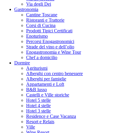
Via degli Dei
Gastronomia
Cantine Toscane
Ristoranti e Trattorie
Corsi di Cucina
Prodotti Tipici Certificati
Enoturismo
Percorsi Enogastronomici
Strade del vino e dell’olio
Enogastronomia e Wine Tour
Chef a domicilio
Dormire
Agriturismi
Alberghi con centro benessere
Alberghi per famiglie
Appartamenti e Loft
B&B lusso
Castelli e Ville storiche
Hotel 5 stelle
Hotel 4 stelle
Hotel 3 stelle
Residence e Case Vacanza
Resort e Relais
Ville
Wine Resort