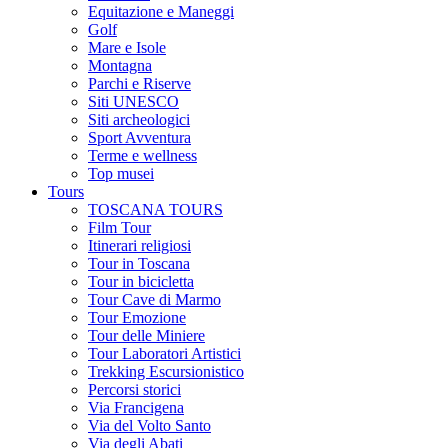
Equitazione e Maneggi
Golf
Mare e Isole
Montagna
Parchi e Riserve
Siti UNESCO
Siti archeologici
Sport Avventura
Terme e wellness
Top musei
Tours
TOSCANA TOURS
Film Tour
Itinerari religiosi
Tour in Toscana
Tour in bicicletta
Tour Cave di Marmo
Tour Emozione
Tour delle Miniere
Tour Laboratori Artistici
Trekking Escursionistico
Percorsi storici
Via Francigena
Via del Volto Santo
Via degli Abati