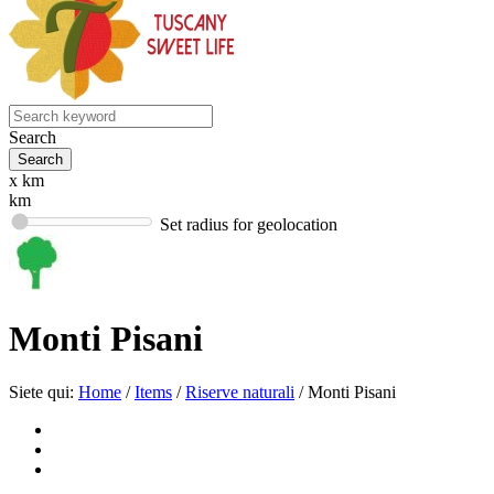
Search
x km
km
Set radius for geolocation
Monti Pisani
Siete qui:
Home
/
Items
/
Riserve naturali
/
Monti Pisani