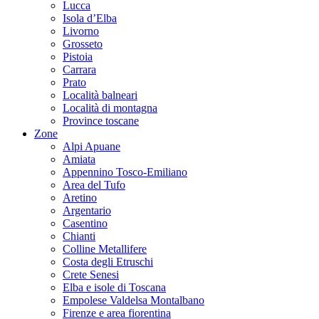
Lucca
Isola d’Elba
Livorno
Grosseto
Pistoia
Carrara
Prato
Località balneari
Località di montagna
Province toscane
Zone
Alpi Apuane
Amiata
Appennino Tosco-Emiliano
Area del Tufo
Aretino
Argentario
Casentino
Chianti
Colline Metallifere
Costa degli Etruschi
Crete Senesi
Elba e isole di Toscana
Empolese Valdelsa Montalbano
Firenze e area fiorentina