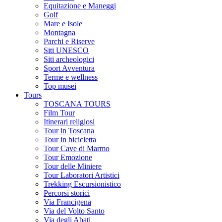
Equitazione e Maneggi
Golf
Mare e Isole
Montagna
Parchi e Riserve
Siti UNESCO
Siti archeologici
Sport Avventura
Terme e wellness
Top musei
Tours
TOSCANA TOURS
Film Tour
Itinerari religiosi
Tour in Toscana
Tour in bicicletta
Tour Cave di Marmo
Tour Emozione
Tour delle Miniere
Tour Laboratori Artistici
Trekking Escursionistico
Percorsi storici
Via Francigena
Via del Volto Santo
Via degli Abati