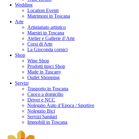
Wedding
Location Eventi
Matrimoni in Toscana
Arte
Artigianato artistico
Maestri in Toscana
Atelier e Gallerie d’Arte
Corsi di Arte
La Gioconda cornici
Shop
Wine Shop
Prodotti tipici Shop
Made in Tuscany
Outlet Shopping
Servizi
Trasporto in Toscana
Cuoco a domicilio
Driver e NCC
Noleggio Auto d’Epoca / Sportive
Noleggio Bici
Servizi Sanitari
Immobili in Toscana