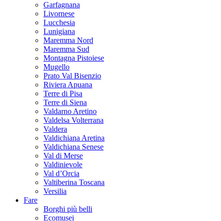
Garfagnana
Livornese
Lucchesia
Lunigiana
Maremma Nord
Maremma Sud
Montagna Pistoiese
Mugello
Prato Val Bisenzio
Riviera Apuana
Terre di Pisa
Terre di Siena
Valdarno Aretino
Valdelsa Volterrana
Valdera
Valdichiana Aretina
Valdichiana Senese
Val di Merse
Valdinievole
Val d’Orcia
Valtiberina Toscana
Versilia
Fare
Borghi più belli
Ecomusei