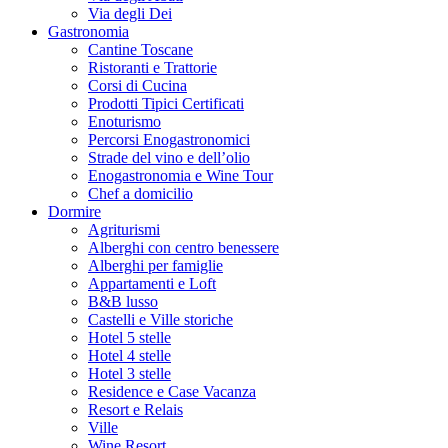
Via degli Dei
Gastronomia
Cantine Toscane
Ristoranti e Trattorie
Corsi di Cucina
Prodotti Tipici Certificati
Enoturismo
Percorsi Enogastronomici
Strade del vino e dell’olio
Enogastronomia e Wine Tour
Chef a domicilio
Dormire
Agriturismi
Alberghi con centro benessere
Alberghi per famiglie
Appartamenti e Loft
B&B lusso
Castelli e Ville storiche
Hotel 5 stelle
Hotel 4 stelle
Hotel 3 stelle
Residence e Case Vacanza
Resort e Relais
Ville
Wine Resort